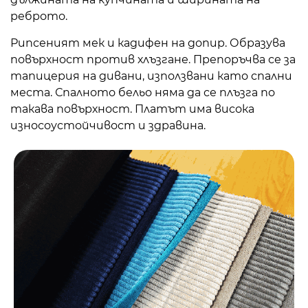
реброто.
Рипсеният мек и кадифен на допир. Образува
повърхност против хлъзгане. Препоръчва се за
тапицерия на дивани, използвани като спални
места. Спалното бельо няма да се плъзга по
такава повърхност. Платът има висока
износоустойчивост и здравина.