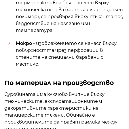
термореактивна боя, нанесен върху
техническа основа (хартия или специален
полимер), се прехвърля върху тъканта под
въздействие на налягане или
температура.
Мокро
- изображението се нанася върху
повърхността чрез перфорации в
стените на специални барабани с
мастило.
По материал на производство
Суровината има ключово влияние върху
техническите, експлоатационните и
декоративните характеристики на
тапицерските тъкани. Обичайно е
производителите да правят разлика между
следните материали.