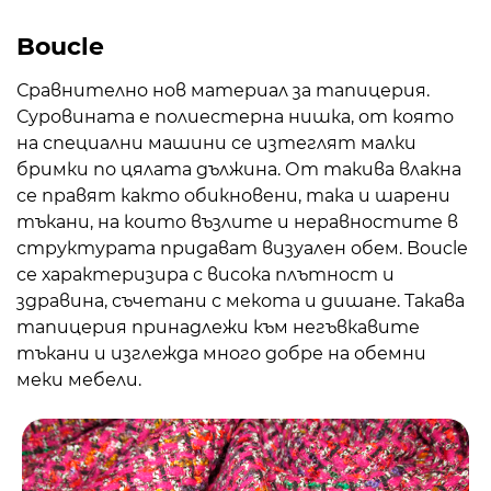
Boucle
Сравнително нов материал за тапицерия.
Суровината е полиестерна нишка, от която
на специални машини се изтеглят малки
бримки по цялата дължина. От такива влакна
се правят както обикновени, така и шарени
тъкани, на които възлите и неравностите в
структурата придават визуален обем. Boucle
се характеризира с висока плътност и
здравина, съчетани с мекота и дишане. Такава
тапицерия принадлежи към негъвкавите
тъкани и изглежда много добре на обемни
меки мебели.