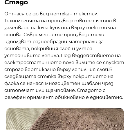
Стадо
Отнася се до вид нетъкан текстил.
Технологията на производство се състои в
залепване на къса купчина върху текстилна
основа. Съвременните производители
използват разнообразни материали за
основата, покривния слой и ултра-
устойчивите лепила. Под въздействието на
електростатичното поле вилите се спускат
строго вертикално върху лепилния слой.В
следващата стъпка върху покритието на
флока се нанася многоцветен шаблон чрез
ситопечат или щамповане. Стадото с
релефен орнамент обикновено е едноцветно.