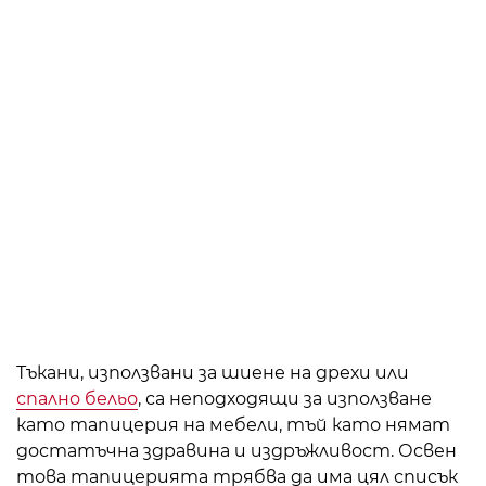
Тъкани, използвани за шиене на дрехи или
спално бельо
, са неподходящи за използване
като тапицерия на мебели, тъй като нямат
достатъчна здравина и издръжливост. Освен
това тапицерията трябва да има цял списък