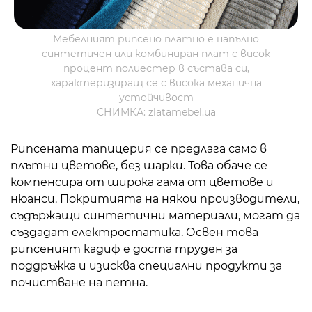
Мебелният рипсено платно е напълно
синтетичен или комбиниран плат с висок
процент полиестер в състава си,
характеризиращ се с висока механична
устойчивост
СНИМКА: zlatamebel.ua
Рипсената тапицерия се предлага само в
плътни цветове, без шарки. Това обаче се
компенсира от широка гама от цветове и
нюанси. Покритията на някои производители,
съдържащи синтетични материали, могат да
създадат електростатика. Освен това
рипсеният кадиф е доста труден за
поддръжка и изисква специални продукти за
почистване на петна.