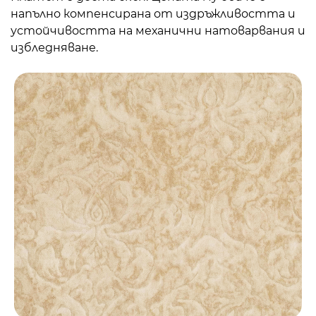
напълно компенсирана от издръжливостта и
устойчивостта на механични натоварвания и
избледняване.