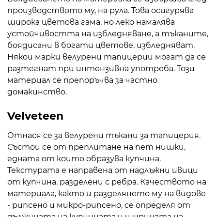
производството му, на рула. Това осигурява
широка цветова гама, но леко намалява
устойчивостта на избледняване, а тъканите,
боядисани в богати цветове, избледняват.
Някои марки велурени тапицерии могат да се
разтегнат при интензивна употреба. Този
материал се препоръчва за частно
домакинство.
Velveteen
Отнася се за велурени тъкани за тапицерия.
Състои се от преплитане на пет нишки,
едната от които образува купчина.
Текстурата е направена от надлъжни ивици
от купчина, разделени с ребра. Качеството на
материала, както и разделянето му на видове
- рипсено и микро-рипсено, се определя от
дължината на купчината и ширината на