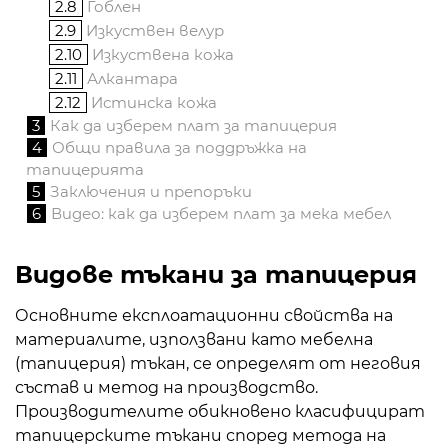
2.8
Гоблен
2.9
Изкуствен велур
2.10
Изкуствена кожа
2.11
Алкантара
2.12
Истинска кожа
3
Как да изберем плат за тапицерия
4
Общи правила за поддръжка на
тапицерията
5
Заключения и препоръки
6
Видео: как да изберем плат за мека мебел
Видове тъкани за тапицерия
Основните експлоатационни свойства на
материалите, използвани като мебелна
(тапицерия) тъкан, се определят от неговия
състав и метод на производство.
Производителите обикновено класифицират
тапицерските тъкани според метода на