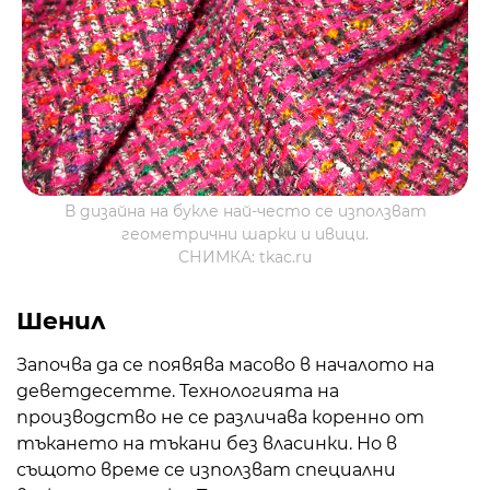
В дизайна на букле най-често се използват
геометрични шарки и ивици.
СНИМКА: tkac.ru
Шенил
Започва да се появява масово в началото на
деветдесетте. Технологията на
производство не се различава коренно от
тъкането на тъкани без власинки. Но в
същото време се използват специални