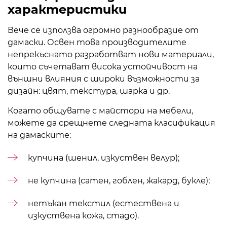
характеристики
Вече се използва огромно разнообразие от
дамаски. Освен това производителите
непрекъснато разработват нови материали,
които съчетават висока устойчивост на
външни влияния с широки възможности за
дизайн: цвят, текстура, шарка и др.
Когато общувате с майстори на мебели,
можете да срещнете следната класификация
на дамаските:
купчина (шенил, изкуствен велур);
не купчина (сатен, гоблен, жакард, букле);
нетъкан текстил (естествена и
изкуствена кожа, стадо).