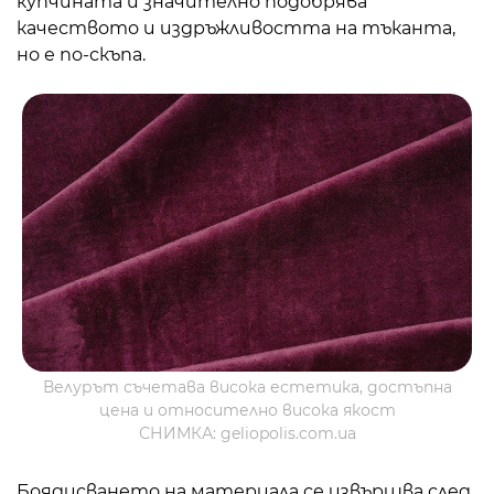
купчината и значително подобрява
качеството и издръжливостта на тъканта,
но е по-скъпа.
Велурът съчетава висока естетика, достъпна
цена и относително висока якост
СНИМКА: geliopolis.com.ua
Боядисването на материала се извършва след