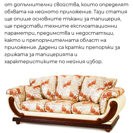
от допълнителни свойства, които определят
обхвата на нейното приложение. Тази статия
ще опише основните тъкани за тапицерия,
ще представи техните експлоатационни
параметри, предимства и недостатъци,
както и препоръчителната област на
приложение. Дадени са кратки препоръки за
грижата за тапицерията и
характеристиките по нейния избор.