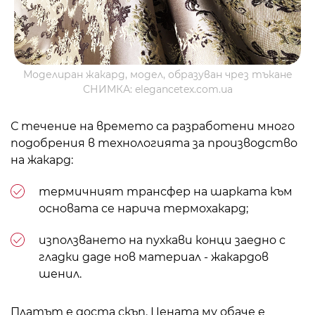
Моделиран жакард, модел, образуван чрез тъкане
СНИМКА: elegancetex.com.ua
С течение на времето са разработени много
подобрения в технологията за производство
на жакард:
термичният трансфер на шарката към
основата се нарича термохакард;
използването на пухкави конци заедно с
гладки даде нов материал - жакардов
шенил.
Платът е доста скъп. Цената му обаче е