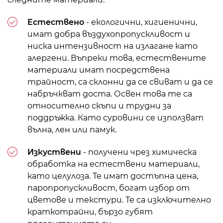
Естествено
- екологични, хигиенични,
имат добра въздухопропускливост и
ниска интензивност на излагане като
алергени. Въпреки това, естествените
материали имат посредствена
трайност, са склонни да се свиват и да се
набръчкват доста. Освен това те са
относително скъпи и трудни за
поддръжка. Като суровини се използват
вълна, лен или памук.
Изкуствени
- получени чрез химическа
обработка на естествени материали,
като целулоза. Те имат достъпна цена,
паропропускливост, богат избор от
цветове и текстури. Те са изключително
краткотрайни, бързо губят