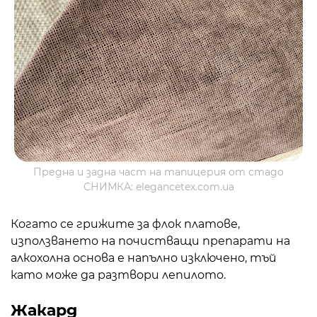
Предна и задна част на тапицерия от стадо
СНИМКА: elegancetex.com.ua
Когато се грижите за флок платове,
използването на почистващи препарати на
алкохолна основа е напълно изключено, тъй
като може да разтвори лепилото.
Жакард