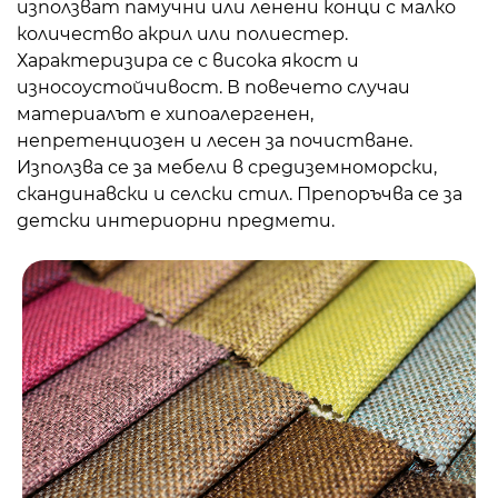
използват памучни или ленени конци с малко
количество акрил или полиестер.
Характеризира се с висока якост и
износоустойчивост. В повечето случаи
материалът е хипоалергенен,
непретенциозен и лесен за почистване.
Използва се за мебели в средиземноморски,
скандинавски и селски стил. Препоръчва се за
детски интериорни предмети.