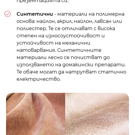
презентацията си.
Синтетични
- материали на полимерна
основа: найлон, акрил, найлон, лавсан или
полиестер. Те се отличават с висока
степен на износоустойчивост и
устойчивост на механични
натоварвания. Синтетичните
материали лесно се почистват до
използването на домакински препарати.
Те обаче могат да натрупват статично
електричество.