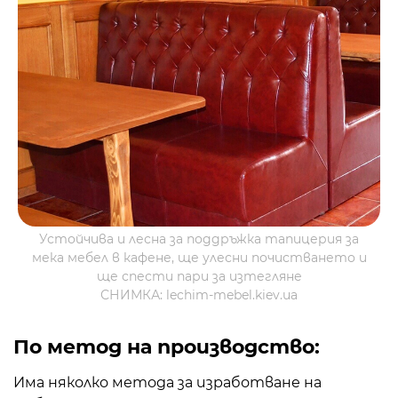
Устойчива и лесна за поддръжка тапицерия за
мека мебел в кафене, ще улесни почистването и
ще спести пари за изтегляне
СНИМКА: lechim-mebel.kiev.ua
По метод на производство:
Има няколко метода за изработване на