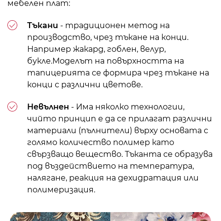
мебелен плат:
Тъкани
- традиционен метод на
производство, чрез тъкане на конци.
Например жакард, гоблен, велур,
букле.Моделът на повърхността на
тапицерията се формира чрез тъкане на
конци с различни цветове.
Невълнен
- Има няколко технологии,
чийто принцип е да се прилагат различни
материали (пълнители) върху основата с
голямо количество полимер като
свързващо вещество. Тъканта се образува
под въздействието на температура,
налягане, реакция на дехидратация или
полимеризация.