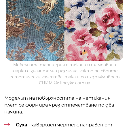
Мебелната тапицерия с тъкани и щамповани
шарки е значително различна, както по своите
естетически качества, така и по издръжливост
СНИМКА: lineyka.com.ua
Моделът на повърхността на нетъкания
плат се формира чрез отпечатване по два
начина.
Суха
- завършен чертеж, направен от