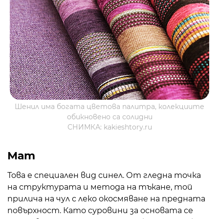
Шенил има богата цветова палитра, колекциите
обикновено са солидни
СНИМКА: kakieshtory.ru
Мат
Това е специален вид синел. От гледна точка
на структурата и метода на тъкане, той
прилича на чул с леко окосмяване на предната
повърхност. Като суровини за основата се