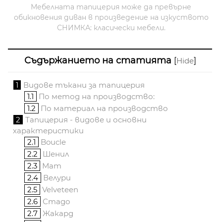
Мебелната тапицерия може да превърне
обикновения диван в произведение на изкуството
СНИМКА: класически мебели.
Съдържанието на статията
[
]
Hide
1
Видове тъкани за тапицерия
1.1
По метод на производство:
1.2
По материал на производство
2
Тапицерия - видове и основни
характеристики
2.1
Boucle
2.2
Шенил
2.3
Мат
2.4
Велури
2.5
Velveteen
2.6
Стадо
2.7
Жакард