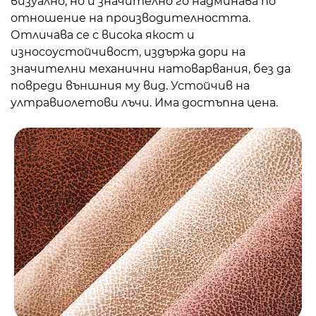
визуално, но и значително го надминава по
отношение на производителността.
Отличава се с висока якост и
износоустойчивост, издържа дори на
значителни механични натоварвания, без да
повреди външния му вид. Устойчив на
ултравиолетови лъчи. Има достъпна цена.