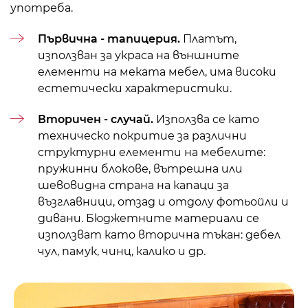
употреба.
Първична - тапицерия.
Платът,
използван за украса на външните
елементи на меката мебел, има високи
естетически характеристики.
Вторичен - случай.
Използва се като
техническо покритие за различни
структурни елементи на мебелите:
пружинни блокове, вътрешна или
шевовидна страна на капаци за
възглавници
, отзад и отдолу
фотьойли
и
дивани. Бюджетните материали се
използват като вторична тъкан: дебел
чул, памук, чинц, калико и др.