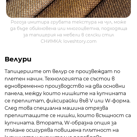
Рогоза имитира грубата текстура на чул, може
да бъде обикновена или многоцветна, подходяща
за тапицерия на мебели в селски стил
СНИМКА: loveshtory.com
Велури
Тапицериите от велур се произвеждат по
плетен начин. Технологията се състои в
едновременно производство на два основни
панела, между които нишките на купчината
се преплитат, фиксирайки във V или W-форма.
След това специална машина отрязва
преплитащите се нишки, които всъщност са
купчината. Втората, W-образна опция за
тъкане осигурява повишена плътност на