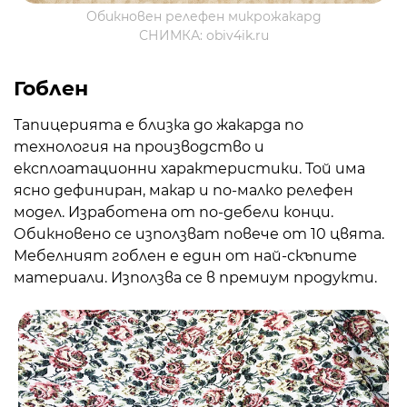
Обикновен релефен микрожакард
СНИМКА: obiv4ik.ru
Гоблен
Тапицерията е близка до жакарда по
технология на производство и
експлоатационни характеристики. Той има
ясно дефиниран, макар и по-малко релефен
модел. Изработена от по-дебели конци.
Обикновено се използват повече от 10 цвята.
Мебелният гоблен е един от най-скъпите
материали. Използва се в премиум продукти.