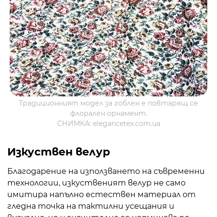
Традиционният модел за гоблен е повтарящ се
флорален орнамент.
СНИМКА: elegancetex.com.ua
Изкуствен велур
Благодарение на използването на съвременни
технологии, изкуственият велур не само
имитира напълно естествен материал от
гледна точка на тактилни усещания и