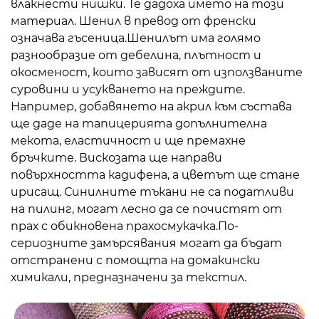
влакнести нишки. Те дадоха името на този
материал. Шенил в превод от френски
означава гъсеница.Шенилът има голямо
разнообразие от дебелина, плътност и
окосменост, които зависят от използваните
суровини и усукването на преждите.
Например, добавянето на акрил към състава
ще даде на тапицерията допълнителна
мекота, еластичност и ще премахне
бръчките. Вискозата ще направи
повърхността кадифена, а цветът ще стане
ирисащ. Синилните тъкани не са податливи
на пилинг, могат лесно да се почистят от
прах с обикновена прахосмукачка.По-
сериозните замърсявания могат да бъдат
отстранени с помощта на домакински
химикали, предназначени за текстил.