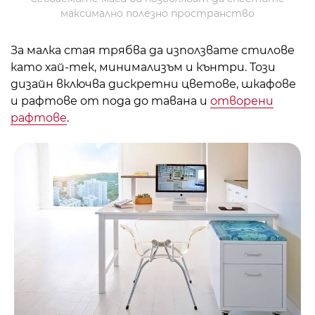
максимално полезно пространство
За малка стая трябва да използвате стилове
като хай-тек, минимализъм и кънтри. Този
дизайн включва дискретни цветове, шкафове
и рафтове от пода до тавана и
отворени
рафтове
.