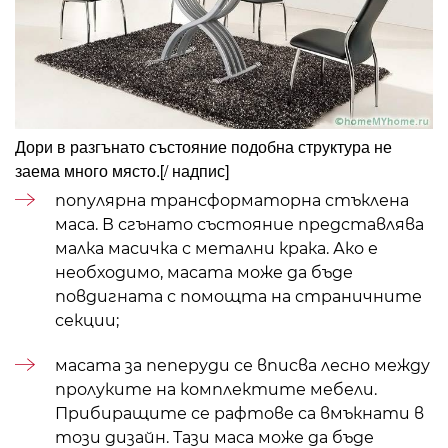
Дори в разгънато състояние подобна структура не
заема много място.
[/ надпис]
популярна трансформаторна стъклена
маса. В сгънато състояние представлява
малка масичка с метални крака. Ако е
необходимо, масата може да бъде
повдигната с помощта на страничните
секции;
масата за пеперуди се вписва лесно между
пролуките на комплектите мебели.
Прибиращите се рафтове са вмъкнати в
този дизайн. Тази маса може да бъде