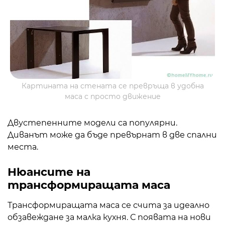
Картината на стената се превръща в удобна
маса с просто движение
Двустепенните модели са популярни.
Диванът може да бъде превърнат в две спални
места.
Нюансите на
трансформиращата маса
Трансформиращата маса се счита за идеално
обзавеждане за малка кухня. С появата на нови