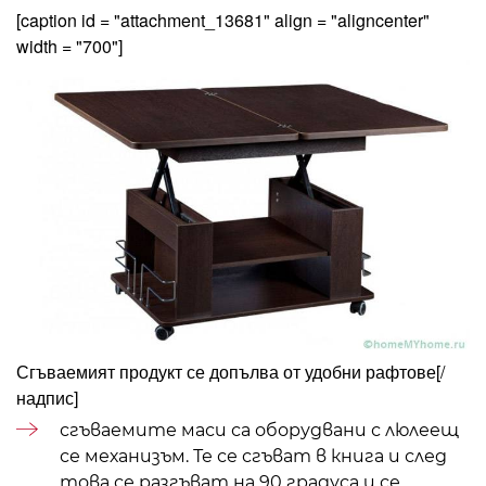
[caption id = "attachment_13681" align = "aligncenter"
width = "700"]
Сгъваемият продукт се допълва от удобни рафтове
[/
надпис]
сгъваемите маси са оборудвани с люлеещ
се механизъм. Те се сгъват в книга и след
това се разгъват на 90 градуса и се