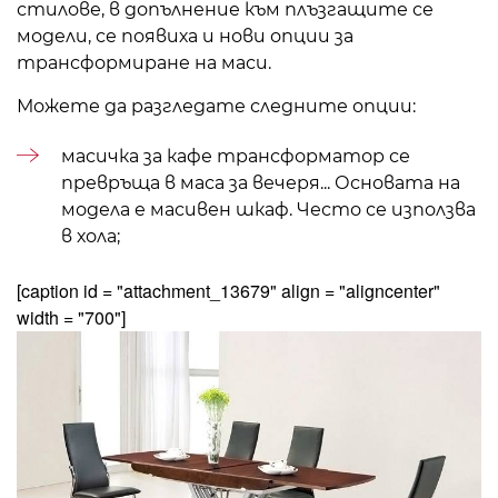
стилове, в допълнение към плъзгащите се
модели, се появиха и нови опции за
трансформиране на маси.
Можете да разгледате следните опции:
масичка за кафе трансформатор се
превръща в
маса за вечеря
... Основата на
модела е масивен шкаф. Често се използва
в хола;
[caption id = "attachment_13679" align = "aligncenter"
width = "700"]