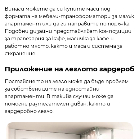
Винаги можете да си купите маси под
формата на мебели-трансформатори за малък
апартамент или да ги направите по поръчка.
Подобни дизайни представляват композиции
за трапезария за кафе, масичка за кафе и
работно място, както и маса и система за
съхранение.
Приложение на леглото гардероб
Поставянето на легло може да бъде проблем
за собствениците на едностайни
апартаменти. В такива случаи може да
помогне разтегателен диван, както и
гардеробно легло.