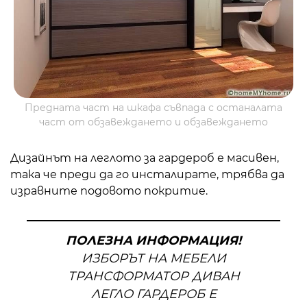
Предната част на шкафа съвпада с останалата
част от обзавеждането и обзавеждането
Дизайнът на леглото за гардероб е масивен,
така че преди да го инсталирате, трябва да
изравните подовото покритие.
ПОЛЕЗНА ИНФОРМАЦИЯ!
ИЗБОРЪТ НА МЕБЕЛИ
ТРАНСФОРМАТОР ДИВАН
ЛЕГЛО ГАРДЕРОБ Е