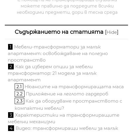
можете правилно да подредите всички
необходими предмети, дори в тесна среда
Съдържанието на статията
[
]
Hide
1
Мебели-трансформатори за малък
апартамент: освобождаване на полезно
пространство
2
Как да изберем опции за мебели
трансформатор: 21 модела за малък
апартамент
2.1
Нюансите на трансформиращата маса
2.2
Приложение на леглото гардероб
2.3
Как да оборудваме пространството с
компактни мебели?
3
Характеристики на трансформиращите
мебелни механизми
4
Видео: трансформиращи мебели за малък