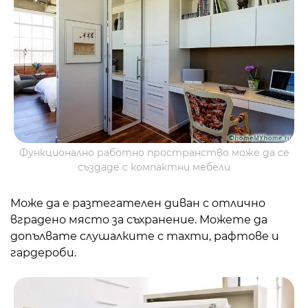
Функционално работно пространство може да се
създаде с компактни мебели
Може да е разтегателен диван с отлично
вградено място за съхранение. Можете да
допълвате слушалките с тахти, рафтове и
гардероби.