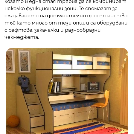
когато в една стая трябва да се комбинират
няколко функционални зони. Те спомагат за
създаването на допълнително пространство,
тъй като много от тези опции са оборудвани
с рафтове, закачалки и разнообразни
чекмеджета.