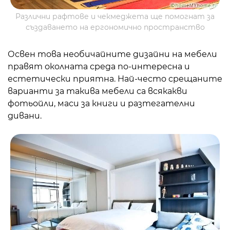
Различни рафтове и чекмеджета ще помогнат за
създаването на ергономично пространство
Освен това необичайните дизайни на мебели
правят околната среда по-интересна и
естетически приятна. Най-често срещаните
варианти за такива мебели са всякакви
фотьойли, маси за книги и разтегателни
дивани.