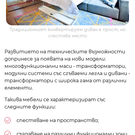
Традиционният конвертируем диван е прост, но
спестява място
Развитието на техническите възможности
допринесе за появата на нови модели:
многофункционални маси - трансформатори,
модулни системи със сгъваеми легла и дивани -
трансформатори с широка гама от различни
елементи.
Такива мебели се характеризират със
следните функции:
спестяване на пространство;
създаване на различни функционални зони