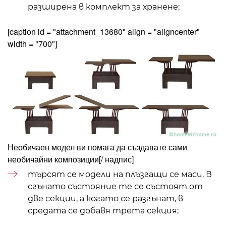
разширена в комплект за хранене;
[caption id = "attachment_13680" align = "aligncenter"
width = "700"]
Необичаен модел ви помага да създавате сами
необичайни композиции
[/ надпис]
търсят се модели на плъзгащи се маси. В
сгънато състояние те се състоят от
две секции, а когато се разгънат, в
средата се добавя трета секция;