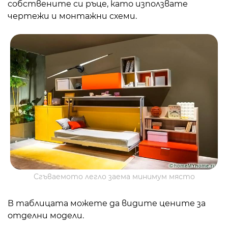
собствените си ръце, като използвате
чертежи и монтажни схеми.
Сгъваемото легло заема минимум място
В таблицата можете да видите цените за
отделни модели.