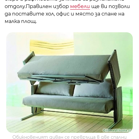
отдолу.
Правилен избор
мебели
ще ви позволи
да поставите хол, офис и място за спане на
малка площ.
Обикновеният диван се превръща в две спални