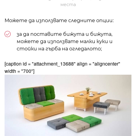
места
Можете да използвате следните опции:
за да поставите бижута и бижута,
можете да използвате малки куки и
стойки на гърба на огледалото;
[caption id = "attachment_13688" align = "aligncenter"
width = "700"]