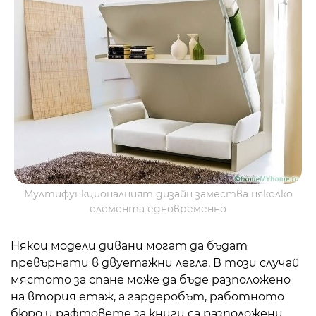
Мултифункционалният дизайн замества няколко
елемента едновременно
Някои модели дивани могат да бъдат
превърнати в двуетажни легла. В този случай
мястото за спане може да бъде разположено
на втория етаж, а гардеробът, работното
бюро и рафтовете за книги са разположени