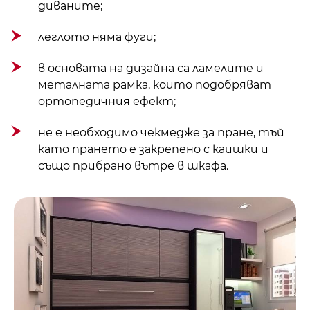
диваните;
леглото няма фуги;
в основата на дизайна са ламелите и
металната рамка, които подобряват
ортопедичния ефект;
не е необходимо чекмедже за пране, тъй
като прането е закрепено с каишки и
също прибрано вътре в шкафа.