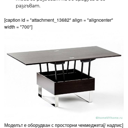
разгъват.
[caption id = "attachment_13682" align = "aligncenter"
width = "700"]
Моделът е оборудван с просторни чекмеджета
[/ надпис]