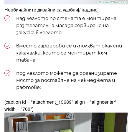
Необичайните дизайни са удобни
[/ надпис]
над леглото по стената е монтирана
разтегателна маса за сервиране на
закуска в леглото;
вместо гардероби се използват окачени
закачалки, които се монтират към
тавана;
под леглото можете да организирате
място за поставяне на чекмеджета и
рафтове;
[caption id = "attachment_13689" align = "aligncenter"
width = "700"]