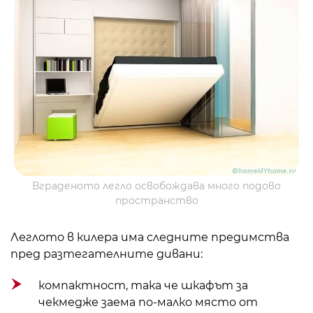
Вграденото легло освобождава много подово
пространство
Леглото в килера има следните предимства
пред разтегателните дивани:
компактност, така че шкафът за
чекмедже заема по-малко място от