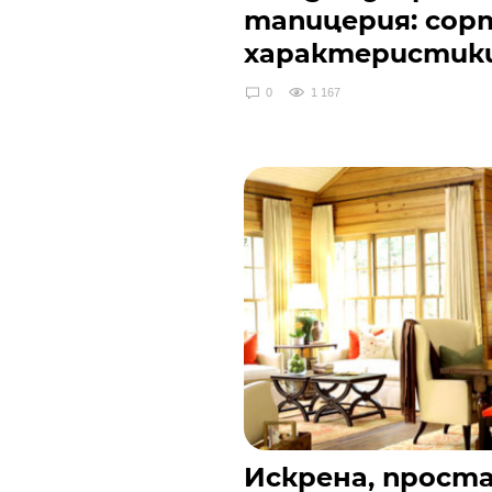
тапицерия: сорт
характеристик
0
1 167
Искрена, проста,