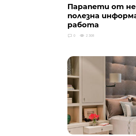
Парапети от не
полезна информа
работа
0
2 308