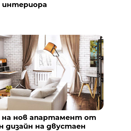
в интериора
 на нов апартамент от
н дизайн на двустаен