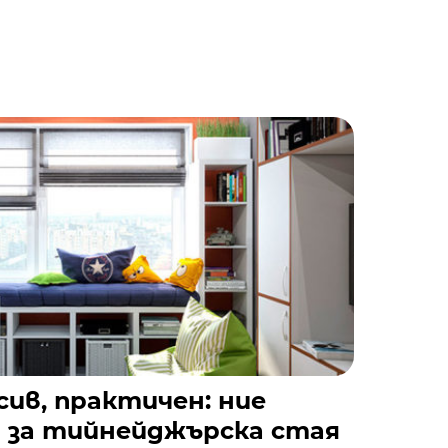
сив, практичен: ние
н за тийнейджърска стая