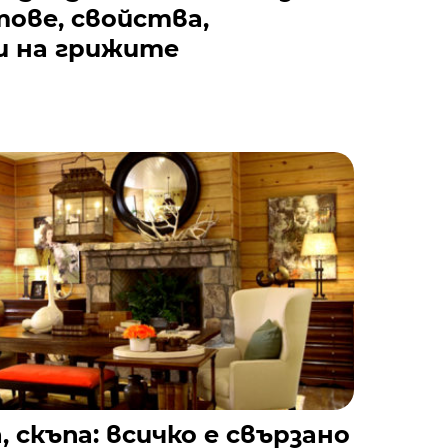
ове, свойства,
и на грижите
 скъпа: всичко е свързано