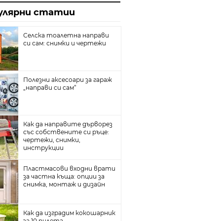
йн
улярни статии
та с гипсокартон
плителни радиатори
Селска тоалетна направи
си сам: снимки и чертежи
ина
собствените си ръце
Полезни аксесоари за гараж
„направи си сам“
тични ями
е и добре
л под
Как да направите дърворез
със собствените си ръце:
реватели
чертежи, снимки,
инструкции
Пластмасови входни врати
за частна къща: опции за
снимка, монтаж и дизайн
Как да изградим кокошарник
за 10 пилета