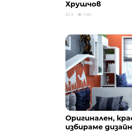
Хрушчов
0
1 561
Оригинален, кра
избираме дизай