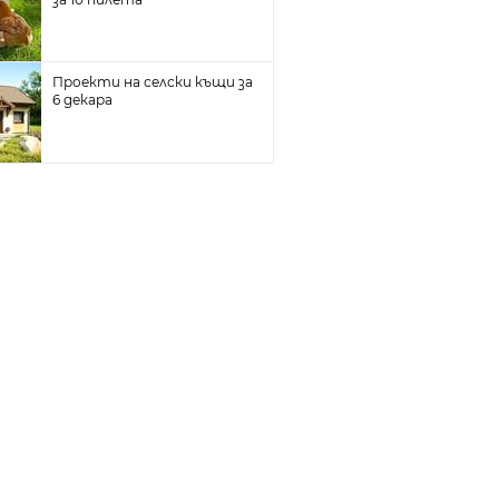
Проекти на селски къщи за
6 декара