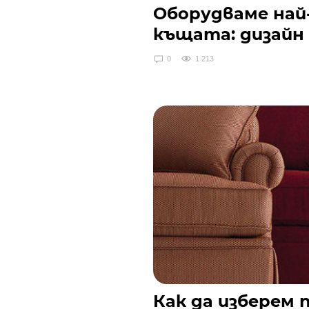
Оборудваме на
къщата: дизайн 
0
1 213
Как да изберем