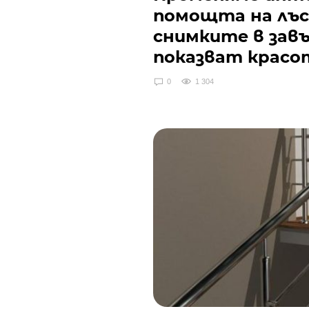
помощта на лъс
снимките в зав
показват красо
0
1 304