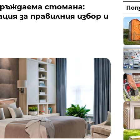
Диза
ръждаема стомана:
Поп
Рабо
ция за правилния избор и
Ото
Град
ВиК
Със 
Сеп
Добр
Топъ
Наг