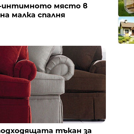
й-интимното място в
на малка спалня
 подходящата тъкан за