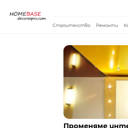
Строителство
Ремонти
К
Променяме инте