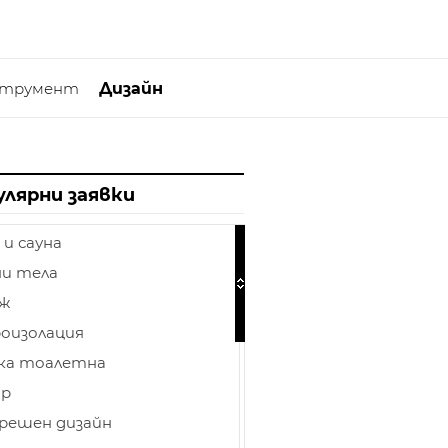
струмент
Дизайн
улярни заявки
 и сауна
и тела
аж
оизолация
ка тоалетна
ор
решен дизайн