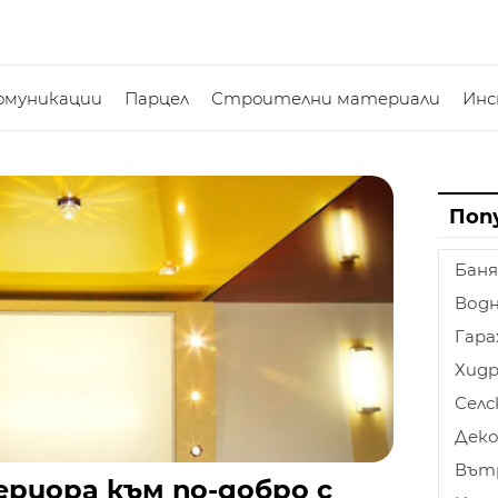
омуникации
Парцел
Строителни материали
Ин
Поп
Баня
Водн
Гар
Хидр
Селс
Дек
Вът
риора към по-добро с