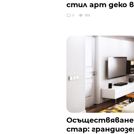
стил арт деко 
0
968
Осъществяване
стар: грандиозе