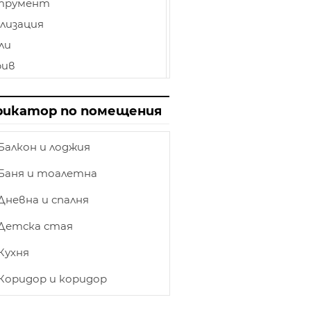
трумент
лизация
ли
рив
иниран паркет
лбище
рикатор по помещения
пи
Балкон и лоджия
нат таван
ет
Баня и тоалетна
товка
Дневна и спалня
етление
Детска стая
ършване
Кухня
и и камини
ка
Коридор и коридор
ирения на къщи