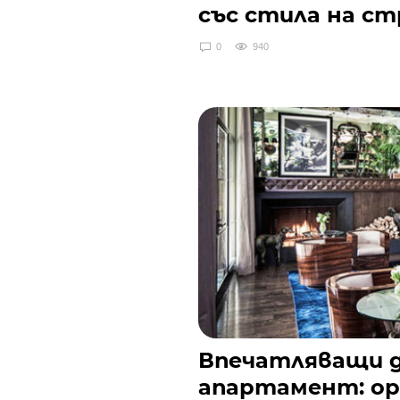
със стила на с
0
940
Впечатляващи д
апартамент: ор