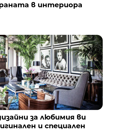
траната в интериора
изайни за любимия ви
игинален и специален