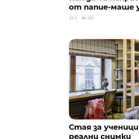
от папие-маше 
0
562
Стая за ученици
реални снимки