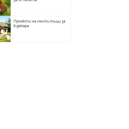
Проекти на селски къщи за
6 декара