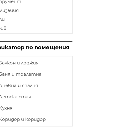
трумент
лизация
ли
рив
иниран паркет
лбище
рикатор по помещения
пи
Балкон и лоджия
нат таван
ет
Баня и тоалетна
товка
Дневна и спалня
етление
Детска стая
ършване
Кухня
и и камини
ка
Коридор и коридор
ирения на къщи