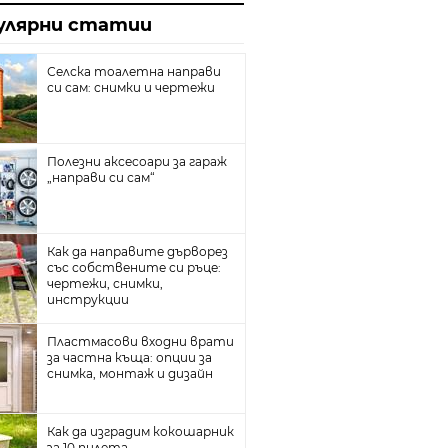
йн
улярни статии
та с гипсокартон
плителни радиатори
Селска тоалетна направи
си сам: снимки и чертежи
ина
собствените си ръце
Полезни аксесоари за гараж
„направи си сам“
тични ями
е и добре
л под
Как да направите дърворез
със собствените си ръце:
реватели
чертежи, снимки,
инструкции
Пластмасови входни врати
за частна къща: опции за
снимка, монтаж и дизайн
Как да изградим кокошарник
за 10 пилета