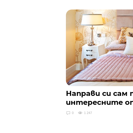
Направи си сам т
интересните о
0
1 247