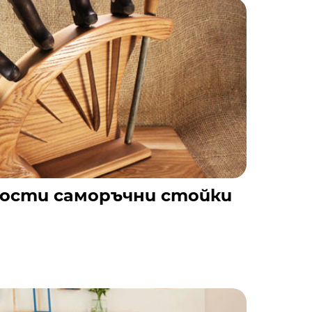
рости саморъчни стойки