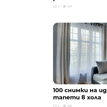
0
570
100 снимки на и
тапети в хола
0
590