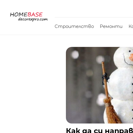
Строителство
Ремонти
К
Как да си напр