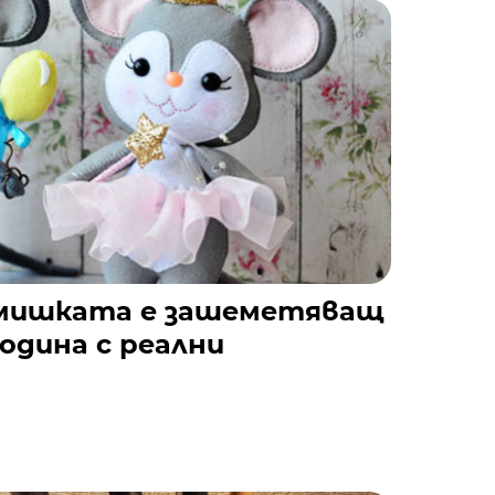
 мишката е зашеметяващ
година с реални