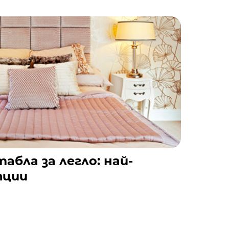
абла за легло: най-
пции