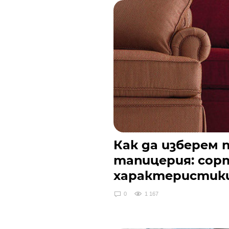
Как да изберем
тапицерия: сорт
характеристик
0
1 167