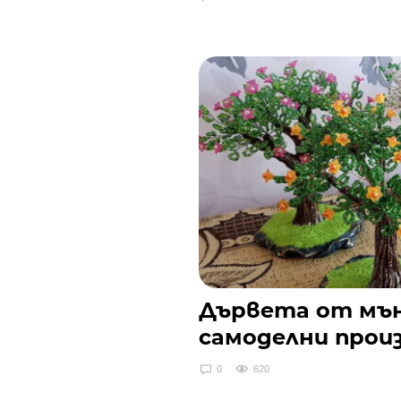
Дървета от мън
самоделни прои
0
620