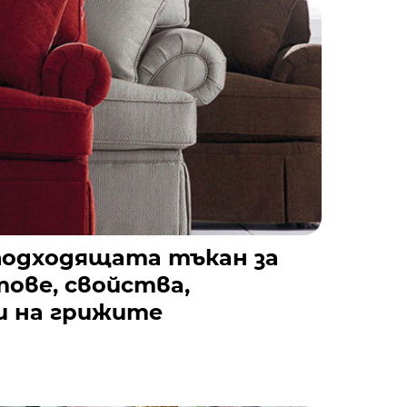
 подходящата тъкан за
ове, свойства,
и на грижите