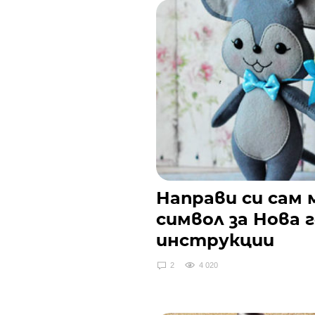
Направи си сам
символ за Нова 
инструкции
2
4 020