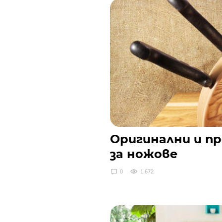
Оригинални и п
за ножове
0
1 672