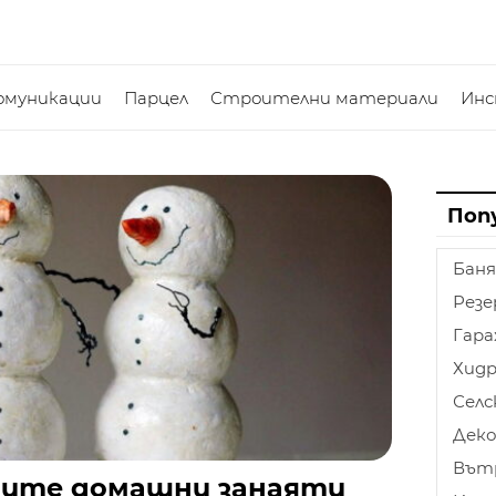
омуникации
Парцел
Строителни материали
Ин
Поп
Баня
Резе
Гар
Хидр
Селс
Дек
Вът
авите домашни занаяти