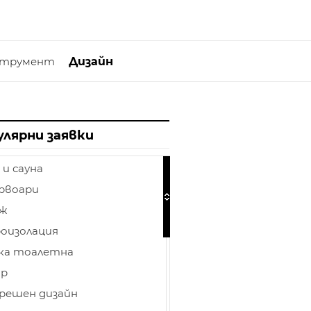
струмент
Дизайн
улярни заявки
 и сауна
рвоари
аж
оизолация
ка тоалетна
ор
решен дизайн