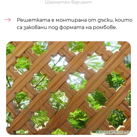
Шахматен вариант
Решетката е монтирана от дъски, които
са заковани под формата на ромбове.