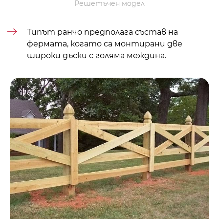
Решетъчен модел
Типът ранчо предполага състав на
фермата, когато са монтирани две
широки дъски с голяма междина.