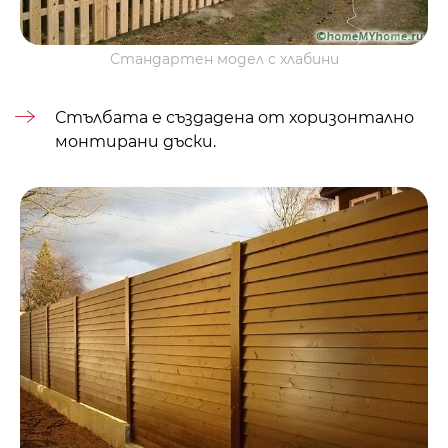
Стандартен модел с хлабини
Стълбата е създадена от хоризонтално
монтирани дъски.