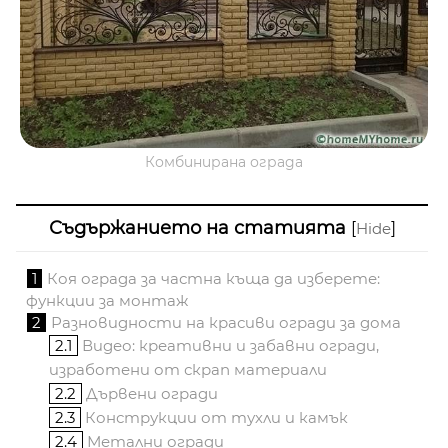
Комбинирана ограда
Съдържанието на статията
[
]
Hide
1
Коя ограда за частна къща да изберете:
функции за монтаж
2
Разновидности на красиви огради за дома
2.1
Видео: креативни и забавни огради,
изработени от скрап материали
2.2
Дървени огради
2.3
Конструкции от тухли и камък
2.4
Метални огради