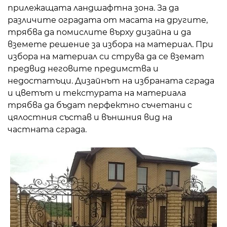
прилежащата ландшафтна зона. За да
различите оградата от масата на другите,
трябва да помислите върху дизайна и да
вземете решение за избора на материал. При
избора на материал си струва да се вземат
предвид неговите предимства и
недостатъци. Дизайнът на избраната сграда
и цветът и текстурата на материала
трябва да бъдат перфектно съчетани с
цялостния състав и външния вид на
частната сграда.