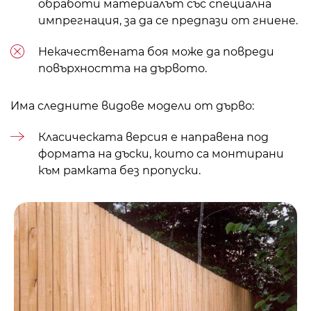
обработи материалът със специална
импрегнация, за да се предпази от гниене.
Некачествената боя може да повреди
повърхността на дървото.
Има следните видове модели от дърво:
Класическата версия е направена под
формата на дъски, които са монтирани
към рамката без пропуски.