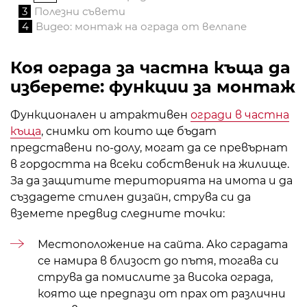
3
Полезни съвети
4
Видео: монтаж на ограда от велпапе
Коя ограда за частна къща да
изберете: функции за монтаж
Функционален и атрактивен
огради в частна
къща
, снимки от които ще бъдат
представени по-долу, могат да се превърнат
в гордостта на всеки собственик на жилище.
За да защитите територията на имота и да
създадете стилен дизайн, струва си да
вземете предвид следните точки:
Местоположение на сайта. Ако сградата
се намира в близост до пътя, тогава си
струва да помислите за висока ограда,
която ще предпази от прах от различни