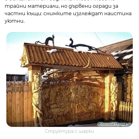
трайни материали, но дървени огради за
частни къщи: снимките изглеждат наистина
уютни.
Структура с шарки