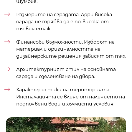
шумове.
Размерите на сградата. Дори висока
ограда не трябва да е по-висока от
първия етаж.
Финансови възможности. Изборът на
материал и оригиналността на
дизайнерските решения зависят от тях.
Архитектурният стил на основната
сграда и
озеленяване на двора
.
Характеристики на територията.
Инсталацията се влияе от наличието на
подпочвени води и хълмисти условия.