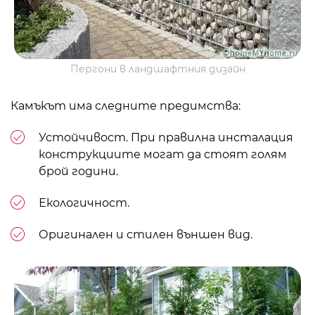
Пергони в ландшафтния дизайн
Камъкът има следните предимства:
Устойчивост. При правилна инсталация
конструкциите могат да стоят голям
брой години.
Екологичност.
Оригинален и стилен външен вид.