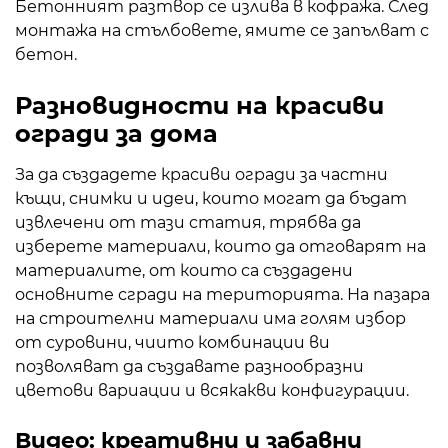
Бетонният разтвор се излива в кофража. След
монтажа на стълбовете, ямите се запълват с
бетон.
Разновидности на красиви
огради за дома
За да създадете красиви огради за частни
къщи, снимки и идеи, които могат да бъдат
извлечени от тази статия, трябва да
изберете материали, които да отговарят на
материалите, от които са създадени
основните сгради на територията. На пазара
на строителни материали има голям избор
от суровини, чиито комбинации ви
позволяват да създавате разнообразни
цветови вариации и всякакви конфигурации.
Видео: креативни и забавни