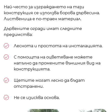
Най-често за изграждането на тази
конструкция се използва борова дървесина.
Лиственица е по-траен материал.
Дървените огради имат следните
предимства:
Леснота и простота на инсталацията.
С помощта на оцветяване можете
напълно да промените външния вид на
конструкцията.
Щетите могат лесно да бъдат
отстранени.
Не се изисква основа.