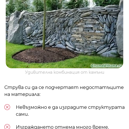
Удивителна комбинация от камъни
Струва си да се подчертаят недостатъците
на материала:
Невъзможно е да изградите структурата
сами.
Изграждането отнема много време.