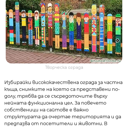
Творческа ограда
Избирайки висококачествена ограда за частна
къща, снимките на която са представени по-
долу, трябва да се съсредоточите върху
нейната функционална цел. За повечето
собственици на сайтове е важно
структурата да очертае територията и да
предпазва от посетители и животни. В