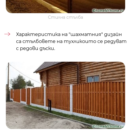
Стилна стълба
Характеристика на "шахматния" дизайн
са стълбовете на
тухли
които се редуват
с редови дъски.