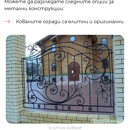
Можете да разгледате следните опции за
метални конструкции:
Кованите огради са елитни и оригинални.
Елитно коване