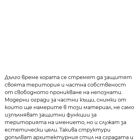
Дълго време хората се стремят да защитят
своята територия и частна собственост
от свободното проникване на непознати.
Модерни огради за частни къщи, снимки от
които ще намерите в този материал, не само
изпълняват защитни функции за
територията на имението, но и служат за
естетически цели. Такива структури
допълват архитектурния стил на сградата и