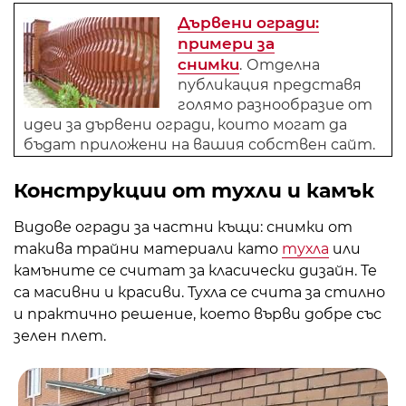
Дървени огради:
примери за
снимки
.
Отделна
публикация представя
голямо разнообразие от
идеи за дървени огради, които могат да
бъдат приложени на вашия собствен сайт.
Конструкции от тухли и камък
Видове огради за частни къщи: снимки от
такива трайни материали като
тухла
или
камъните се считат за класически дизайн. Те
са масивни и красиви. Тухла се счита за стилно
и практично решение, което върви добре със
зелен плет.