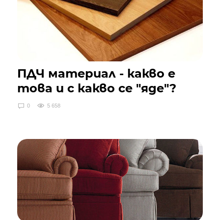
ПДЧ материал - какво е
това и с какво се "яде"?
0
5 658