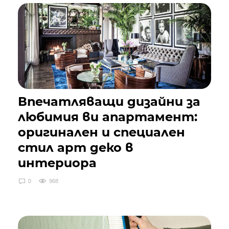
Впечатляващи дизайни за
любимия ви апартамент:
оригинален и специален
стил арт деко в
интериора
0
968