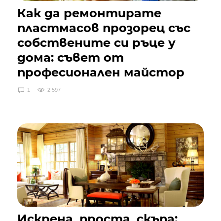
Как да ремонтирате
пластмасов прозорец със
собствените си ръце у
дома: съвет от
професионален майстор
1
2 597
Искрена, проста, скъпа: