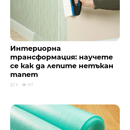
Интериорна
трансформация: научете
се как да лепите нетъкан
тапет
0
577