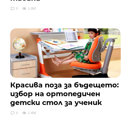
0
1 092
Красива поза за бъдещето:
избор на ортопедичен
детски стол за ученик
0
1 458