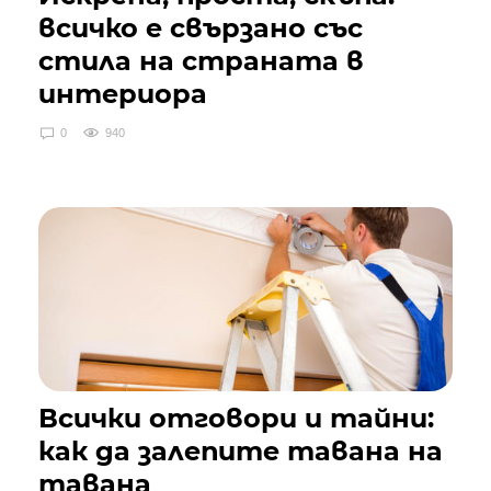
всичко е свързано със
стила на страната в
интериора
0
940
Всички отговори и тайни:
как да залепите тавана на
тавана