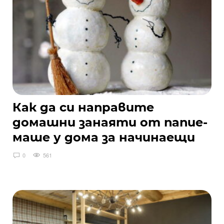
Как да си направите
домашни занаяти от папие-
маше у дома за начинаещи
0
561