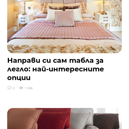
Направи си сам табла за
легло: най-интересните
опции
0
1 246