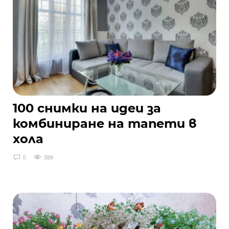
100 снимки на идеи за
комбиниране на тапети в
хола
0
589