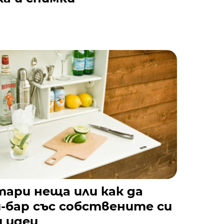
ари неща или как да
-бар със собствените си
и идеи