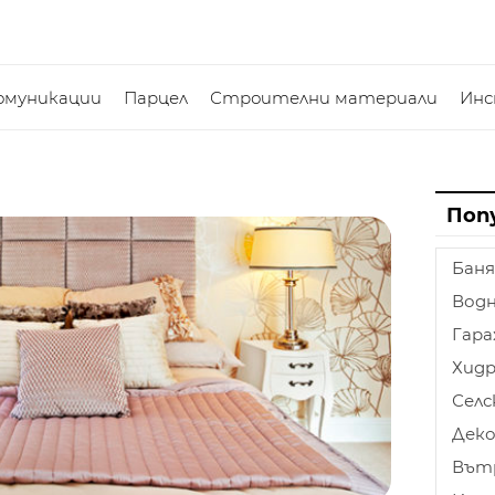
омуникации
Парцел
Строителни материали
Ин
Поп
Баня
Водн
Гар
Хидр
Селс
Дек
Вът