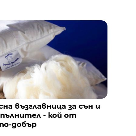
сна възглавница за сън и
 пълнител - кой от
по-добър