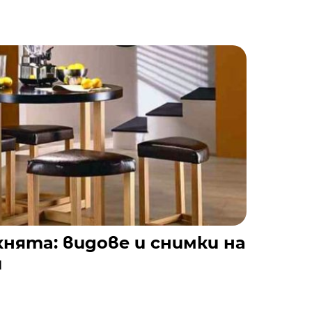
хнята: видове и снимки на
и