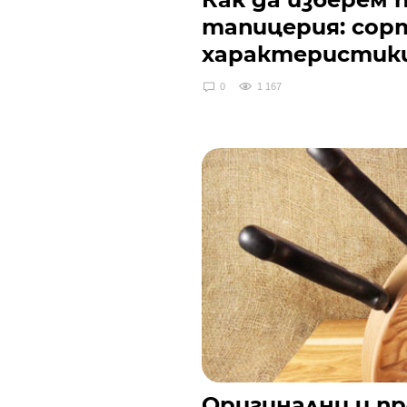
тапицерия: сорт
характеристик
0
1 167
Оригинални и п