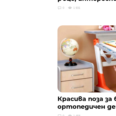
0
1 931
Красива поза за
ортопедичен де
0
1 458