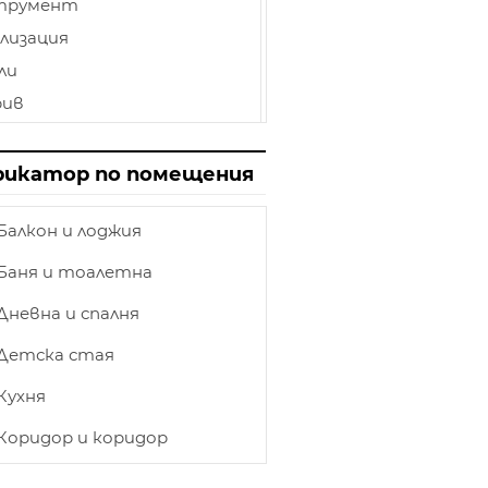
трумент
лизация
ли
рив
иниран паркет
лбище
рикатор по помещения
пи
Балкон и лоджия
нат таван
ет
Баня и тоалетна
товка
Дневна и спалня
етление
Детска стая
ършване
Кухня
и и камини
ка
Коридор и коридор
ирения на къщи