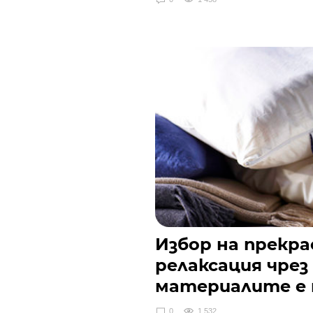
Избор на прекра
релаксация чрез
материалите е 
0
1 532