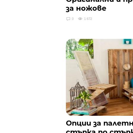
за ножове
0
1 672
Опции за палетн
стъпка по стъпк