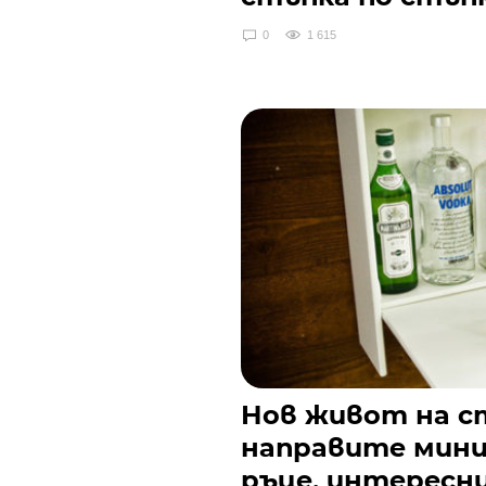
0
1 615
Нов живот на ст
направите мини
ръце, интересн