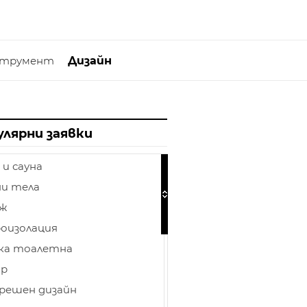
струмент
Дизайн
улярни заявки
 и сауна
и тела
аж
оизолация
ка тоалетна
ор
решен дизайн