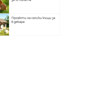
Проекти на селски къщи за
6 декара