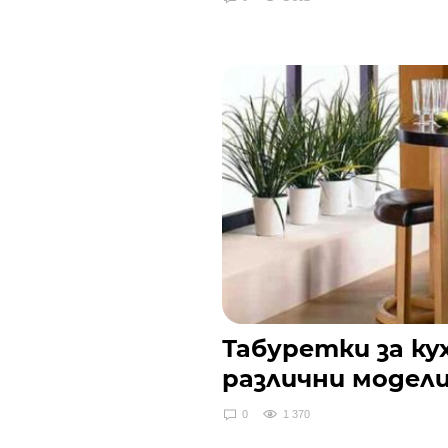
Табуретки за ку
различни модел
0
1 370