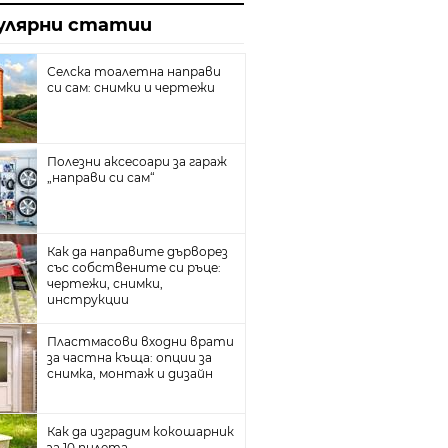
йн
улярни статии
та с гипсокартон
плителни радиатори
Селска тоалетна направи
си сам: снимки и чертежи
ина
собствените си ръце
Полезни аксесоари за гараж
„направи си сам“
тични ями
е и добре
л под
Как да направите дърворез
със собствените си ръце:
реватели
чертежи, снимки,
инструкции
Пластмасови входни врати
за частна къща: опции за
снимка, монтаж и дизайн
Как да изградим кокошарник
за 10 пилета