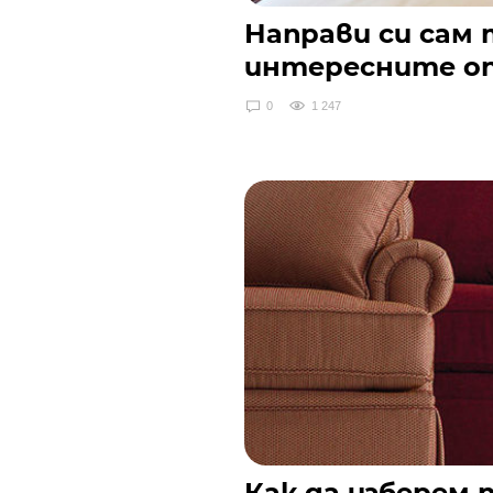
Направи си сам т
интересните о
0
1 247
Как да изберем