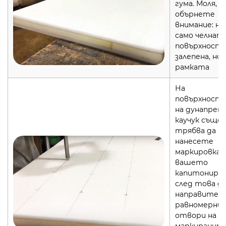
гума. Моля,
обърнете
внимание: не
само челнат
повърхност 
залепена, но 
рамката
На
повърхност
на дунапрен
каучук също
трябва да
нанесете
маркировка з
вашето
капитониран
след това д
направите
равномерни
отвори на