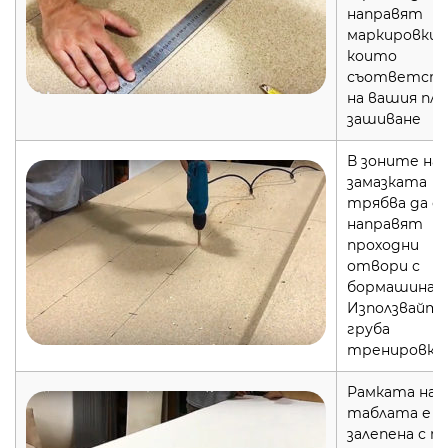
направят
маркировки,
които
съответст
на вашия пла
зашиване
В зоните на
замазката
трябва да с
направят
проходни
отвори с
бормашина.
Използвайт
груба
тренировка
Рамката на
таблата е
залепена с п