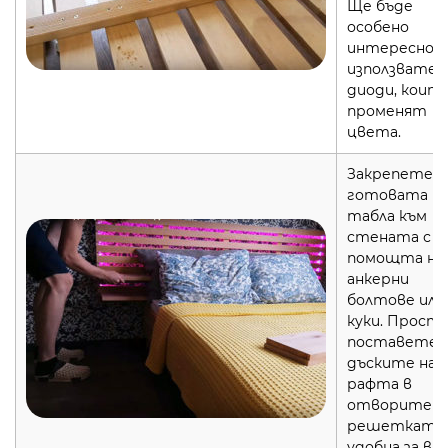
Ще бъде
особено
интересно, 
използвате
диоди, коит
променят
цвета.
Закрепете
готовата
табла към
стената с
помощта на
анкерни
болтове или
куки. Прост
поставете
дъските на
рафта в
отворите н
решетката 
удобна за вас