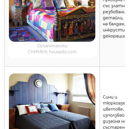
със златни
резбовани
детайли, н
на балдахин
инкрустир
декорация
Ориенталски
СНИМКА: housediz.com
Сини и
тюркоазен
цветове,
използвайт
дизайна на
състарено 