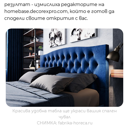
резултат - измислиха редакторите на
homebase.decorexpro.com, който е готов да
сподели своите открития с вас.
Красива удобна табла ще украси вашия спален
чувал
СНИМКА: fabrika-horeca.ru