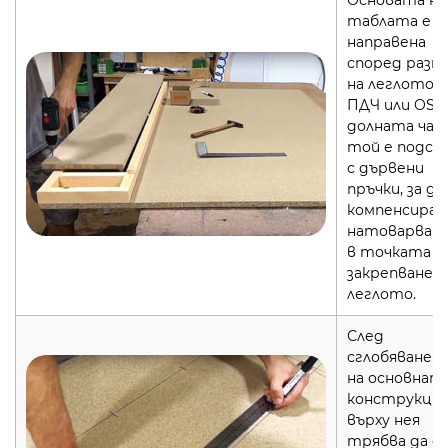
Основата на
таблата е
направена
според разм
на леглото 
ПДЧ или OSB.
долната час
той е подси
с дървени
пръчки, за да
компенсира
натоварван
в точката н
закрепване 
леглото.
След
сглобяванет
на основнат
конструкци
върху нея
трябва да с