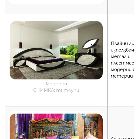
Плавни лини
използване 
метал и
пластмаса,
модерни яр
материи
Модерен
СНИМКА: mt.m4y.ru
Луксозни м