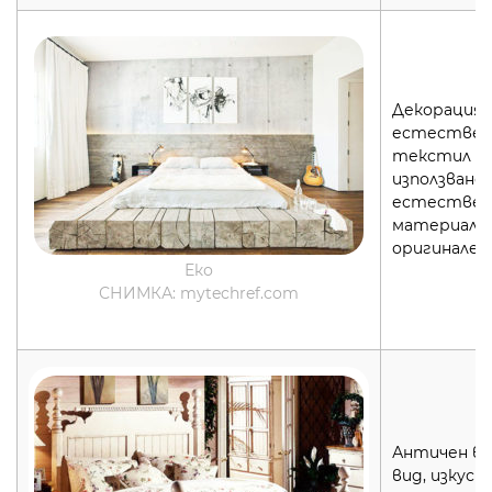
Декорация 
естествен
текстил и 
използване 
естествен
материали 
оригинален
Еко
СНИМКА: mytechref.com
Античен в
вид, изкус