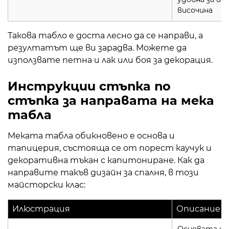
височина
Такова табло е доста лесно да се направи, а
резултатът ще ви зарадва. Можете да
използвате петна и лак или боя за декорация.
Инструкции стъпка по
стъпка за направата на мека
табла
Меката табла обикновено е основа и
тапицерия, състояща се от порест каучук и
декоративна тъкан с капитониране. Как да
направите такъв дизайн за спалня, в този
майсторски клас:
Илюстрация
Описание