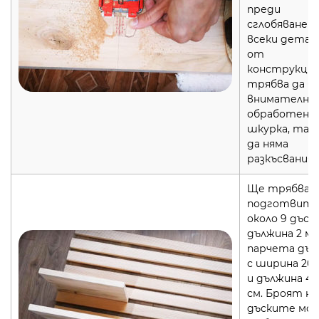
преди
сглобяванет
всеки детай
от
конструкци
трябва да б
внимателно
обработен с
шкурка, така
да няма
разкъсвания.
Ще трябва д
подготвит
около 9 дъски
дължина 2 м 
парчета дъс
с ширина 20 
и дължина 40
см. Броят на
дъските мо