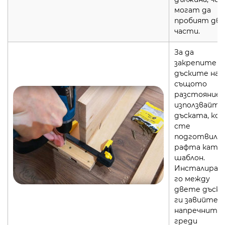
могат да
пробият дв
части.
За да
закрепите
дъските на
същото
разстояние,
използвайте
дъската, ко
сте
подготвили 
рафта като
шаблон.
Инсталирай
го между
двете дъски
ги завийте 
напречните
греди