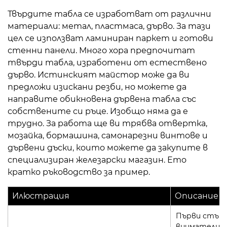
Твърдите табла се изработват от различни
материали: метал, пластмаса, дърво. За тази
цел се използват ламиниран паркет и готови
стенни панели. Много хора предпочитат
твърди табла, изработени от естествено
дърво. Истинският майстор може да ви
предложи изискани резби, но можете да
направите обикновена дървена табла със
собствените си ръце. Изобщо няма да е
трудно. За работа ще ви трябва отвертка,
мозайка, бормашина, самонарезни винтове и
дървени дъски, които можете да закупите в
специализиран железарски магазин. Ето
кратко ръководство за пример.
Илюстрация
Описание
Първи стъпк
внимателно