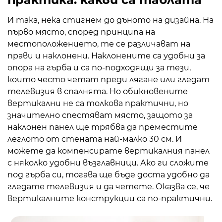
И така, нека стигнем до дъното на дизайна. На
първо място, според принципа на
местоположението, те се различават на
прави и наклонени. Наклонените са удобни за
опора на гърба и са по-подходящи за тези,
които често четат преди лягане или гледат
телевизия в спалнята. Но обикновените
вертикални не са толкова практични, но
значително спестяват място, защото за
наклонен панел ще трябва да преместите
леглото от стената най-малко 30 см. И
можете да компенсирате вертикалния панел
с няколко удобни възглавници. Ако ги сложите
под гърба си, тогава ще бъде доста удобно да
гледате телевизия и да четете. Оказва се, че
вертикалните конструкции са по-практични.