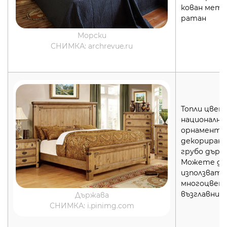
кован мета
ратан
Морски
СНИМКА: archrevue.ru
Топли цвет
национални
орнаменти
декорирани
грубо дърво
Можете да
използвате
многоцвет
възглавниц
Държава
СНИМКА: i.pinimg.com