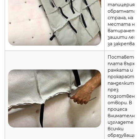
тапицерия. 
обратната
страна, на
местата на
ватирането,
зашити лен
за закрепван
Поставете
плата върху
рамката и
прокарайте
панделките
през
подготвени
отвори. В
процеса
внимателно
изгладете
всички
образуващи 