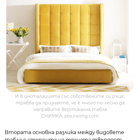
И в инсталацията със собствените си ръце,
трябва да признаете, че е много по-лесно да
направите вертикална табла
СНИМКА: pbs.twimg.com
Втората основна разлика между видовете
табла е степента на тяхната твърдост.