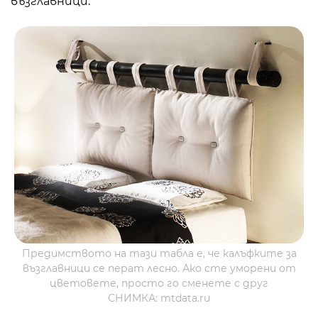
възглавници.
Предимството на тази табла е, че калъфките за
възглавници се перат лесно. Ако сте уморени от
цветовете, просто го сменете с друг
СНИМКА: mtdata.ru