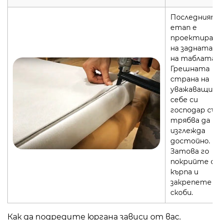
Последният
етап е
проектиран
на задната 
на таблата.
Грешната
страна на
уважаващия
себе си
господар съ
трябва да
изглежда
достойно.
Затова го
покрийте с
кърпа и
закрепете с
скоби.
Как да подредите юргана зависи от вас.