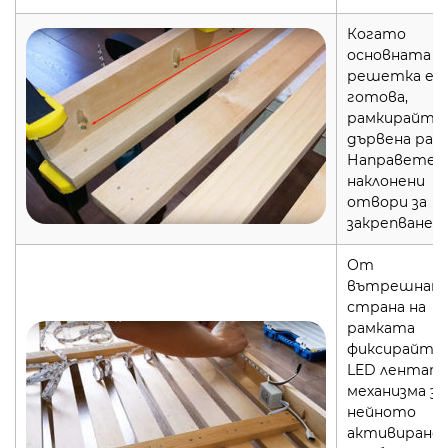
Когато
основната
решетка е
готова,
рамкирайте 
дървена рамк
Направете
наклонени
отвори за
закрепване
От
вътрешнат
страна на
рамката
фиксирайте
LED лентата
механизма за
нейното
активиране.