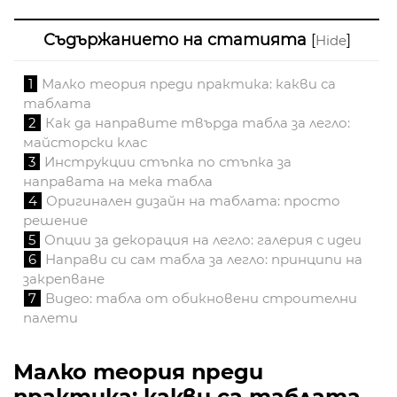
Съдържанието на статията
[
]
Hide
1
Малко теория преди практика: какви са
таблата
2
Как да направите твърда табла за легло:
майсторски клас
3
Инструкции стъпка по стъпка за
направата на мека табла
4
Оригинален дизайн на таблата: просто
решение
5
Опции за декорация на легло: галерия с идеи
6
Направи си сам табла за легло: принципи на
закрепване
7
Видео: табла от обикновени строителни
палети
Малко теория преди
практика: какви са таблата