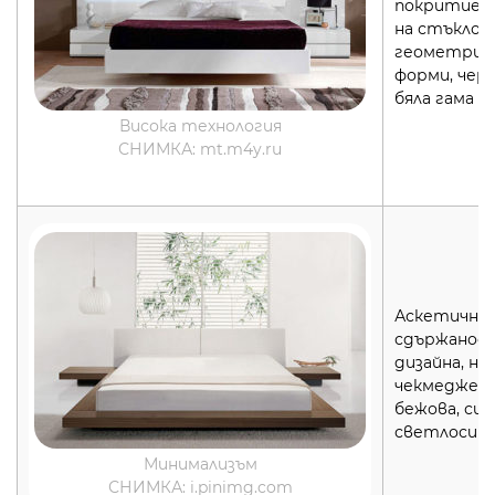
покритие, 
на стъкло,
геометрич
форми, черн
бяла гама
Висока технология
СНИМКА: mt.m4y.ru
Аскетична
сдържанос
дизайна, на
чекмеджет
бежова, син
светлосива
Минимализъм
СНИМКА: i.pinimg.com