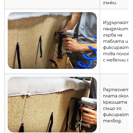
гънки.
Издърпайте
панделките 
гърба на
таблата и г
фиксирайте 
това положе
с мебелни ск
Разтегнете
плата около
краищата и
също го
фиксирайте 
телбод.