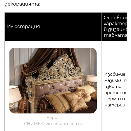
декорацията:
Основнит
характер
Илюстрация
в дизайна 
таблата
Изобилие о
мазилка, по
извити
претенцио
форми и ск
материи
Барок
СНИМКА: vimercatimeda.ru