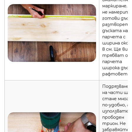
маркиране. А
не намерит
готови дъск
разтворете
дъската на
парчета с
ширина около
8 см. Ще ви
трябват ощ
парчета
широка дъска
рафтовете
Подрязване
на части ще
стане много
по-удобно, а
използвате
прободен
трион. Не
забравяйте, 