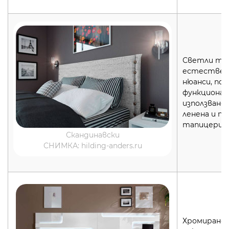
Светли то
естествен
нюанси, по
функционал
използване 
ленена и па
тапицерия
Скандинавски
СНИМКА: hilding-anders.ru
Хромирано