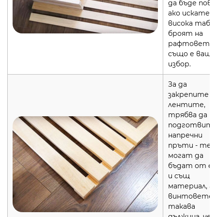
да бъде пове
ако искате
висока табла
броят на
рафтовете
също е ваш
избор.
За да
закрепите
лентите,
трябва да
подготвит
напречни
пръти - те
могат да
бъдат от е
и същ
материал, а
винтовете с
такава
дължина, че 