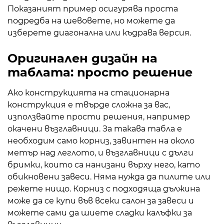
Показаният пример осигурява проста
подредба на шевовете, но можете да
изберете диагонална или къдрава версия.
Оригинален дизайн на
таблата: просто решение
Ако конструкцията на стационарна
конструкция е твърде сложна за вас,
използвайте прости решения, например
окачени възглавници. За такава табла е
необходим само корниз, завинтен на около
метър над леглото, и възглавници с дълги
бримки, които са нанизани върху него, като
обикновени завеси. Няма нужда да пилите или
режете нищо. Корниз с подходяща дължина
може да се купи във всеки салон за завеси и
можете сами да шиете сладки калъфки за