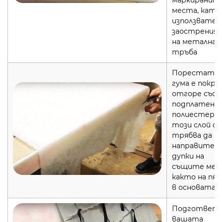
маркиранит
места, като
използвате
заострения 
на метална
тръба
Порестата
гума е покр
отгоре със 
подплатен
полиестер. 
този слой с
трябва да
направите
дупки на
същите мес
както на пян
в основата.
Подгответ
вашата