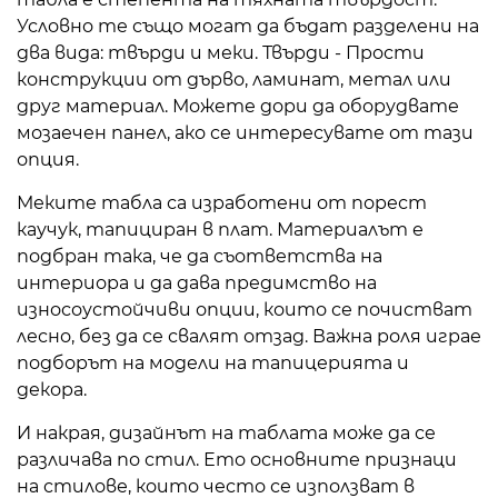
Условно те също могат да бъдат разделени на
два вида: твърди и меки. Твърди - Прости
конструкции от дърво, ламинат, метал или
друг материал. Можете дори да оборудвате
мозаечен панел, ако се интересувате от тази
опция.
Меките табла са изработени от порест
каучук, тапициран в плат. Материалът е
подбран така, че да съответства на
интериора и да дава предимство на
износоустойчиви опции, които се почистват
лесно, без да се свалят отзад. Важна роля играе
подборът на модели на тапицерията и
декора.
И накрая, дизайнът на таблата може да се
различава по стил. Ето основните признаци
на стилове, които често се използват в