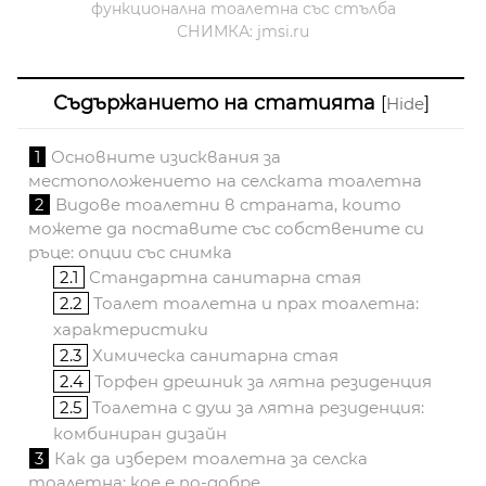
функционална тоалетна със стълба
СНИМКА: jmsi.ru
Съдържанието на статията
[
]
Hide
1
Основните изисквания за
местоположението на селската тоалетна
2
Видове тоалетни в страната, които
можете да поставите със собствените си
ръце: опции със снимка
2.1
Стандартна санитарна стая
2.2
Тоалет тоалетна и прах тоалетна:
характеристики
2.3
Химическа санитарна стая
2.4
Торфен дрешник за лятна резиденция
2.5
Тоалетна с душ за лятна резиденция:
комбиниран дизайн
3
Как да изберем тоалетна за селска
тоалетна: кое е по-добре