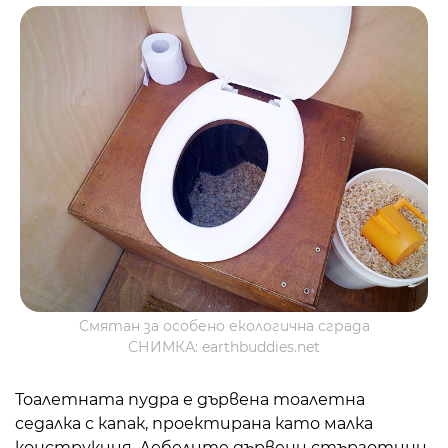
Смятан за особено екологична сграда
СНИМКА: earthbuddies.net
Тоалетната пудра е дървена тоалетна
седалка с капак, проектирана като малка
конструкция. Дебелите дървени стърготини