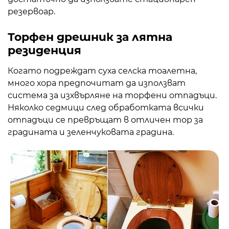
резервоар.
Торфен дрешник за лятна
резиденция
Когато подреждат суха селска тоалетна,
много хора предпочитат да използват
система за изхвърляне на торфени отпадъци.
Няколко седмици след обработката всички
отпадъци се превръщат в отличен тор за
градината и зеленчуковата градина.