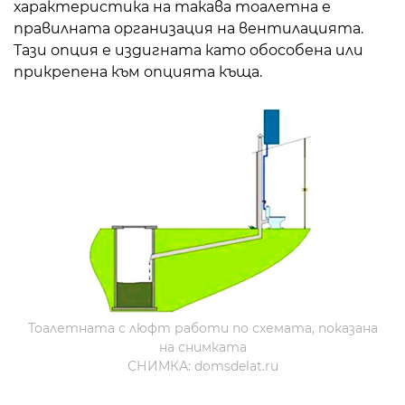
характеристика на такава тоалетна е
правилната организация на вентилацията.
Тази опция е издигната като обособена или
прикрепена към опцията къща.
Тоалетната с люфт работи по схемата, показана
на снимката
СНИМКА: domsdelat.ru