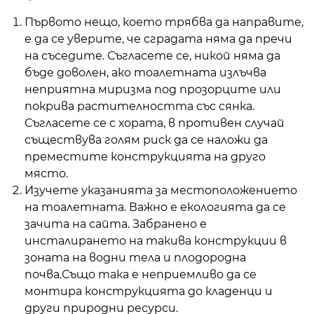
Първото нещо, което трябва да направите,
е да се уверите, че сградата няма да пречи
на съседите. Съгласете се, никой няма да
бъде доволен, ако тоалетната излъчва
неприятна миризма под прозорците или
покрива растителността със сянка.
Съгласете се с хората, в противен случай
съществува голям риск да се наложи да
преместите конструкцията на друго
място.
Изучете указанията за местоположението
на тоалетната. Важно е екологията да се
зачита на сайта. Забранено е
инсталирането на такива конструкции в
зоната на водни тела и плодородна
почва.Също така е неприемливо да се
монтира конструкцията до кладенци и
други природни ресурси.