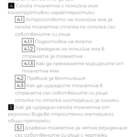
4
Селска тоалетна с помийна мия:
конструктивни характеристики
4.1
Устройството на помийна яма за
селска тоалетна стъпка по стъпка със
собствените си ръце
4.1.1
Подготовка на ямата
4.1.2
Уреждане на помийна яма в
страната за тоалетна
4.1.3
Как да премахнете миризмите от
тоалетна яма
4.2
Правила за вентилация
4.3
Как да изградите тоалетна в
страната със собствените си ръце:
стъпка по стъпка инструкции за снимки
5
Как да изградим селска тоалетна от
различни видове строителни материали:
общи препоръки
5.1
Дървена тоалетна за лятна резиденция
със собствените си ръце с чертежи