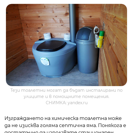
Тези тоалетни могат да бъдат инсталирани по
улиците и в помощните помещения.
СНИМКА: yandex.ru
Изграждането на химическа тоалетна може
да не изисква голяма септична яма. Понякога е
достатъчно да използвате стационарен