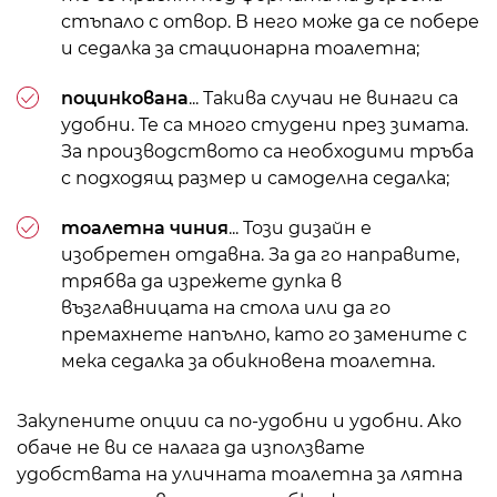
стъпало с отвор. В него може да се побере
и седалка за стационарна тоалетна;
поцинкована
... Такива случаи не винаги са
удобни. Те са много студени през зимата.
За производството са необходими тръба
с подходящ размер и самоделна седалка;
тоалетна чиния
... Този дизайн е
изобретен отдавна. За да го направите,
трябва да изрежете дупка в
възглавницата на стола или да го
премахнете напълно, като го замените с
мека седалка за обикновена тоалетна.
Закупените опции са по-удобни и удобни. Ако
обаче не ви се налага да използвате
удобствата на уличната тоалетна за лятна