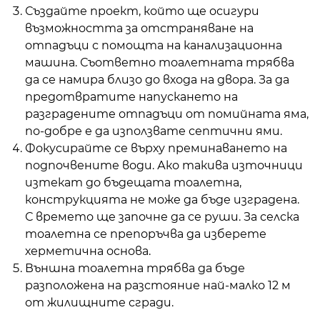
Създайте проект, който ще осигури
възможността за отстраняване на
отпадъци с помощта на канализационна
машина. Съответно тоалетната трябва
да се намира близо до входа на двора. За да
предотвратите напускането на
разградените отпадъци от помийната яма,
по-добре е да използвате септични ями.
Фокусирайте се върху преминаването на
подпочвените води. Ако такива източници
изтекат до бъдещата тоалетна,
конструкцията не може да бъде изградена.
С времето ще започне да се руши. За селска
тоалетна се препоръчва да изберете
херметична основа.
Външна тоалетна трябва да бъде
разположена на разстояние най-малко 12 м
от жилищните сгради.