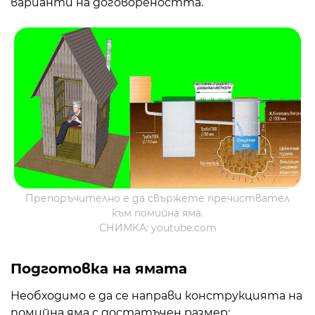
варианти на договореността.
Препоръчително е да свържете пречиствател
към помийна яма.
СНИМКА: youtube.com
Подготовка на ямата
Необходимо е да се направи конструкцията на
помийна яма с достатъчен размер: