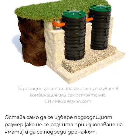
Тези опции за септични ями се използват в
комбинация или самостоятелно.
СНИМКА: ess-nn.com
Остава само да се избере подходящият
размер (ако не се разчита при изкопаване на
ямата) и да се подреди дренажът.