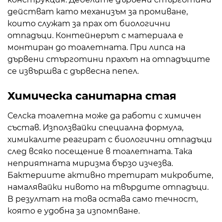
действат като механизъм за промиване,
които служат за прах от биологични
отпадъци. Контейнерът с материала е
монтиран до тоалетната. При липса на
дървени стърготини прахът на отпадъците
се извършва с дървесна пепел.
Химическа санитарна стая
Селска тоалетна може да работи с химичен
състав. Използвайки специална формула,
химикалите реагират с биологични отпадъци
след всяко посещение в тоалетната. Така
неприятната миризма бързо изчезва.
Бактериите активно третират микробите,
намалявайки нивото на твърдите отпадъци.
В резултат на това остава само течност,
която е удобна за изпомпване.