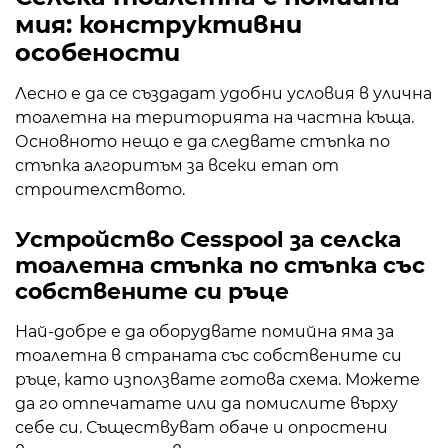
мия
: конструктивни
особености
Лесно е да се създадат удобни условия в улична
тоалетна на територията на частна къща.
Основното нещо е да следвате стъпка по
стъпка алгоритъм за всеки етап от
строителството.
Устройство Cesspool за
селска
тоалетна стъпка по стъпка със
собствените си ръце
Най-добре е да оборудвате помийна яма за
тоалетна в страната със собствените си
ръце, като използвате готова схема. Можете
да го отпечатате или да помислите върху
себе си. Съществуват обаче и опростени