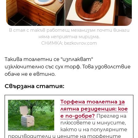
В стая с такъв работещ механизъм почти винаги
няма неприятна миризма.
СНИМКА: bezkovrov.com
Такива тоалетни се "изплакват"
изключително със сух торф. Това удоволствие
обаче не е евтино.
Свързана статия:
Торфена тоалетна за
лятна резиденция: кое
е по-добре?
Преглед на
плюсовете и минусите,
както и на популярните
производители и цените на торфените