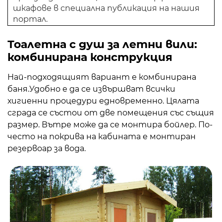
шкафове в специална публикация на нашия
портал.
Тоалетна с душ за летни вили
:
комбинирана конструкция
Най-подходящият вариант е комбинирана
баня.Удобно е да се извършват всички
хигиенни процедури едновременно. Цялата
сграда се състои от две помещения със същия
размер. Вътре може да се монтира бойлер. По-
често на покрива на кабината е монтиран
резервоар за вода.