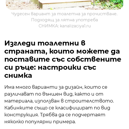
Чудесен вариант за тоалетна за прочистване.
Подходящ за лятна употреба
СНИМКА: kanalizaciya1.ru
Изгледи
тоалетни в
страната, които можете да
поставите със собствените
си ръце
: настроики
със
снимка
Има много варианти за дизайн, които се
различават по външен вид, както и от
материала, използван в строителството.
Кабинките също се класифицират по вид
конструкция. Трябва да се подчертаят
няколко популярни примера.