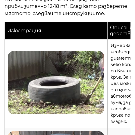
приблизително 12-18 m³. След като разберете
мястото, следвайте инструкциите.
Описание
Илюстрация
действи
Измервам
необходим
диаметър
леко копа
по външни
кръг. За т
цел може
да използ
автомоби
гума, за да
направит
кръга по-
гладък.