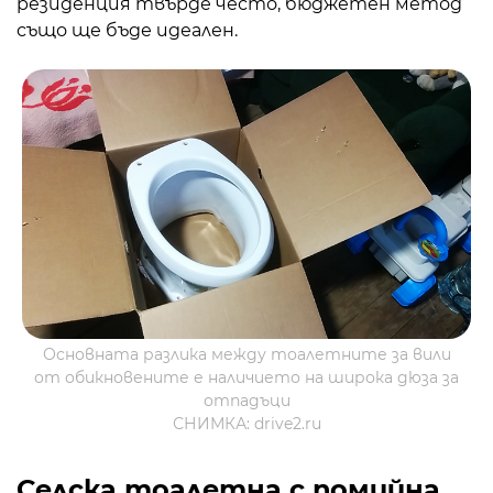
резиденция твърде често, бюджетен метод
също ще бъде идеален.
Основната разлика между тоалетните за вили
от обикновените е наличието на широка дюза за
отпадъци
СНИМКА: drive2.ru
Селска тоалетна с помийна