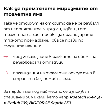
Как да премахнете миризмите от
тоалетна яма
Така че отдихът на открито да не се разваля
от неприятните миризми, идващи от
тоалетната, ще трябва да организирате
тяхното премахване. Това се прави по
следните начини:
чрез локализация в рамките на обема на
резервоара за отпадъци;
организация на тоалетна от сух тип в
страната без помийна яма.
За първия метод най-често се използват
специални химикали, като напр
Roetech K-47
,
Д-
р Робик 109
,
BIOFORCE Septic 250
.