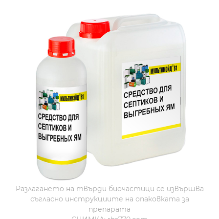
Разлагането на твърди биочастици се извършва
съгласно инструкциите на опаковката за
препарата