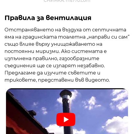
СНИМКА: rhs770.com
Правила за вентилация
Отстраняването на въздуха от септичната
яма на градинската тоалетна „направи си сам“
също влияе върху унищожаването на
постоянни миризми. Ако системата е
изпълнена правилно, газообразните
съединения ще се изпарят незабавно.
Предлагаме да изучите съветите и
триковете, представени във видеото.