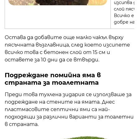
изсипва д
слой пясък
Всичко е
добре на
Остава да добавите още малко чакъл върху
пясъчната възглавница, след което изсипете
всичко това с бетонен слой от 15 см и
оставете за 10 дни да се втвърди.
Подреждане
помийна яма в
страната за тоалетната
Преди това тухлена зидария се използваше за
подреждане на стените на ямата. Днес
пластмасовите септични ями са най-
подходящи за различни варианти за тоалетни
в страната.