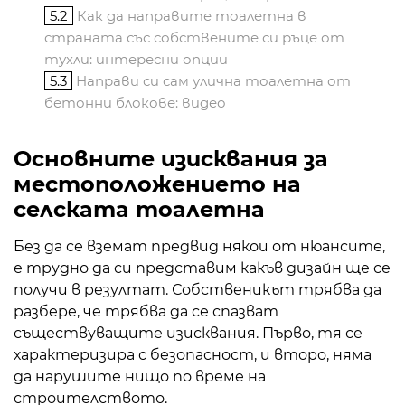
5.2
Как да направите тоалетна в
страната със собствените си ръце от
тухли: интересни опции
5.3
Направи си сам улична тоалетна от
бетонни блокове: видео
Основните изисквания за
местоположението на
селската тоалетна
Без да се вземат предвид някои от нюансите,
е трудно да си представим какъв дизайн ще се
получи в резултат. Собственикът трябва да
разбере, че трябва да се спазват
съществуващите изисквания. Първо, тя се
характеризира с безопасност, и второ, няма
да нарушите нищо по време на
строителството.