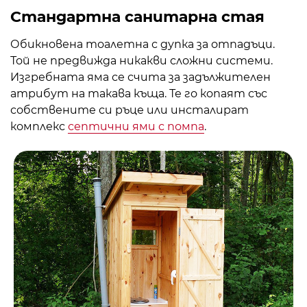
Стандартна санитарна стая
Обикновена тоалетна с дупка за отпадъци.
Той не предвижда никакви сложни системи.
Изгребната яма се счита за задължителен
атрибут на такава къща. Те го копаят със
собствените си ръце или инсталират
комплекс
септични ями с помпа
.