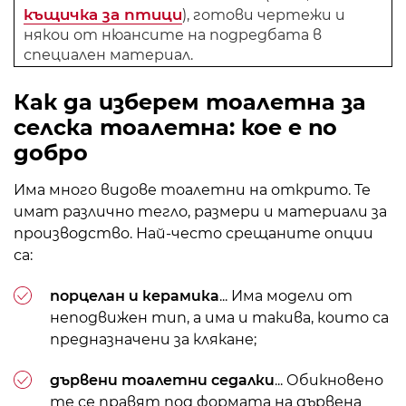
къщичка за птици
), готови чертежи и
някои от нюансите на подредбата в
специален материал.
Как да изберем тоалетна за
селска тоалетна
: кое е по
добро
Има много видове тоалетни на открито. Те
имат различно тегло, размери и материали за
производство. Най-често срещаните опции
са:
порцелан и керамика
... Има модели от
неподвижен тип, а има и такива, които са
предназначени за клякане;
дървени тоалетни седалки
... Обикновено
те се правят под формата на дървена