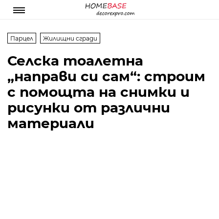
Парцел
Жилищни сгради
Селска тоалетна
„направи си сам“: строим
с помощта на снимки и
рисунки от различни
материали