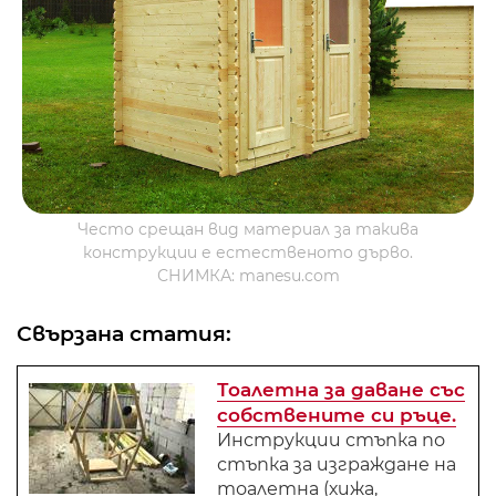
Често срещан вид материал за такива
конструкции е естественото дърво.
СНИМКА: manesu.com
Свързана статия:
Тоалетна за даване със
собствените си ръце.
Инструкции стъпка по
стъпка за изграждане на
тоалетна (хижа,