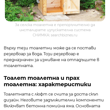
За селска тоалетна е препоръчително да
инсталирате изпускателна система
СНИМКА: searchbiznes.ru
Върху тези тоалетни може да се постави
резервоар за вода. Този резервоар е
предназначен за измиване на отпадъците в
тоалетната.
Тоалет тоалетна и прах
тоалетна: характеристики
Тоалетната с люфт се счита за доста скъп
дизайн. Неговите задължителни компоненти
включват бетонна помийна яма. Основната