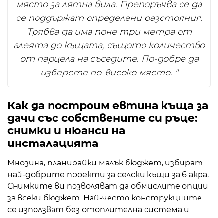
място за лятна вила. Препоръчва се да
се поддържат определени разстояния.
Трябва да има поне три метра от
алеята до къщата, същото количество
от парцела на съседите. По-добре да
изберете по-високо място. "
Как да построим евтина къща за
дачи със собствените си ръце:
снимки и нюанси на
инсталацията
Мнозина, планирайки малък бюджет, избират
най-добрите проекти за селски къщи за 6 акра.
Снимките ви позволяват да обмислите опции
за всеки бюджет. Най-често конструкциите
се използват без отоплителна система и