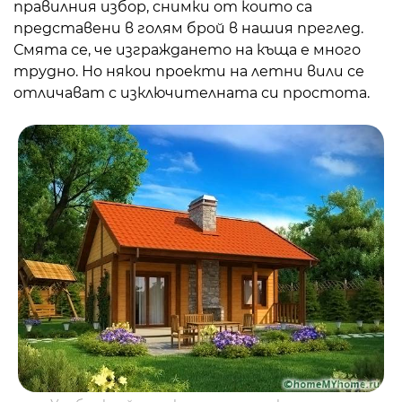
правилния избор, снимки от които са
представени в голям брой в нашия преглед.
Смята се, че изграждането на къща е много
трудно. Но някои проекти на летни вили се
отличават с изключителната си простота.