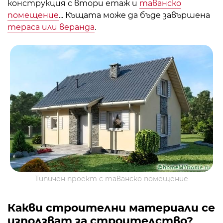
конструкция с втори етаж и
таванско
помещение
... Къщата може да бъде завършена
тераса или веранда
.
Типичен проект с таванско помещение
Какви строителни материали се
използват за строителство?