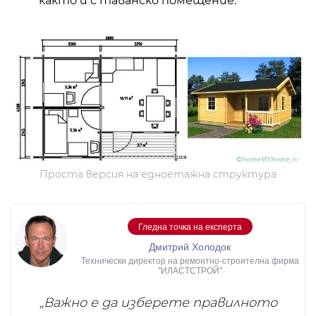
както и с
таванско помещение
.
Проста версия на едноетажна структура
Гледна точка на експерта
Дмитрий Холодок
Технически директор на ремонтно-строителна фирма
"ИЛАСТСТРОЙ"
„Важно е да изберете правилното