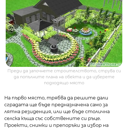
Преди да започнете строителството, струва си
да попълните плана на обекта и да изберете
подходящо място
На първо място, трябва да решите дали
сградата ще бъде предназначена само за
лятна резиденция, или ще бъде столична
селска къща със собствените си ръце.
Проекти, снимки и препоръки за избор на