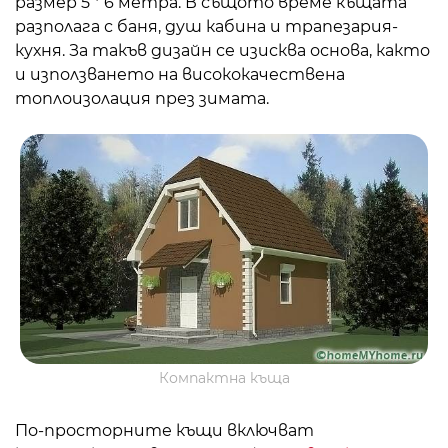
размер 5 * 6 метра. В същото време къщата
разполага с баня, душ кабина и трапезария-
кухня. За такъв дизайн се изисква основа, както
и използването на висококачествена
топлоизолация през зимата.
Компактна къща
По-просторните къщи включват