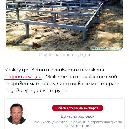
Пилотна конструкция
Между дървото и основата е положена
хидроизолация
... Можете да приложите слой
покривен материал. След това се монтират
подови греди или трупи.
Гледна точка на експерта
Дмитрий Холодок
Технически директор на ремонтно-строителна фирма
"ИЛАСТСТРОЙ"