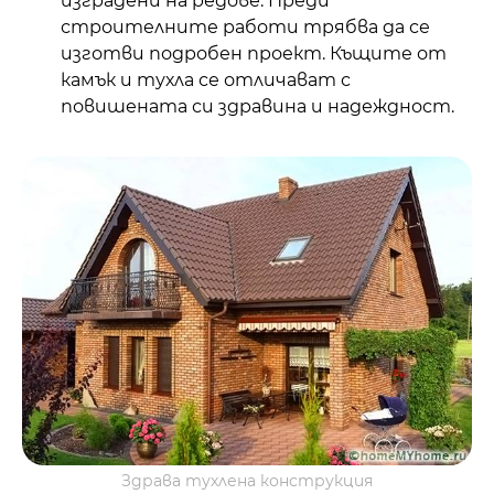
изградени на редове. Преди
строителните работи трябва да се
изготви подробен проект. Къщите от
камък и тухла се отличават с
повишената си здравина и надеждност.
Здрава тухлена конструкция