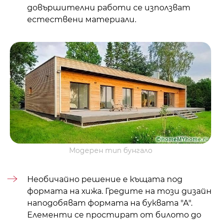
довършителни работи се използват
естествени материали.
Модерен тип бунгало
Необичайно решение е къщата под
формата на хижа. Гредите на този дизайн
наподобяват формата на буквата "А".
Елементи се простират от билото до