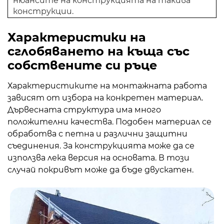
нюансите на конструкцията на такива
конструкции.
Характеристики на
сглобяването на къща със
собствените си ръце
Характеристиките на монтажната работа
зависят от избора на конкретен материал.
Дървесната структура има много
положителни качества. Подобен материал се
обработва с петна и различни защитни
съединения. За конструкцията може да се
използва лека версия на основата. В този
случай покривът може да бъде двускатен.