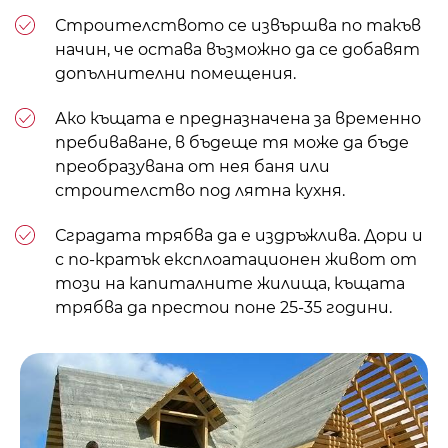
Строителството се извършва по такъв
начин, че остава възможно да се добавят
допълнителни помещения.
Ако къщата е предназначена за временно
пребиваване, в бъдеще тя може да бъде
преобразувана от нея
баня
или
строителство под
лятна кухня
.
Сградата трябва да е издръжлива. Дори и
с по-кратък експлоатационен живот от
този на капиталните жилища, къщата
трябва да престои поне 25-35 години.