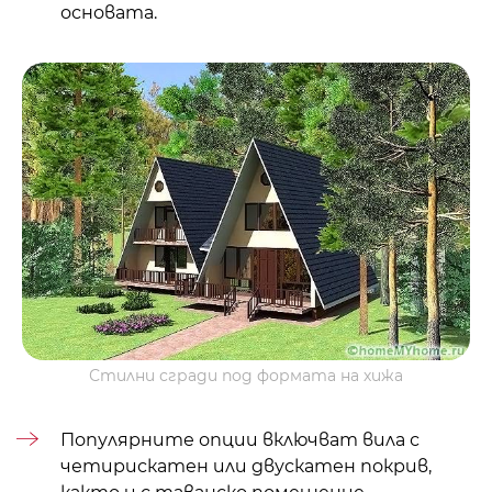
основата.
Стилни сгради под формата на хижа
Популярните опции включват
вила
с
четирискатен или двускатен покрив,