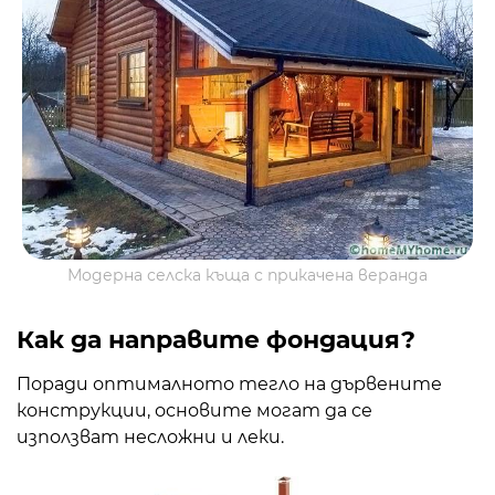
Модерна селска къща с прикачена веранда
Как да направите фондация?
Поради оптималното тегло на дървените
конструкции, основите могат да се
използват несложни и леки.