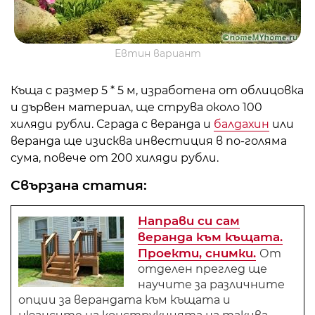
Евтин вариант
Къща с размер 5 * 5 м, изработена от облицовка
и дървен материал, ще струва около 100
хиляди рубли. Сграда с веранда и
балдахин
или
веранда ще изисква инвестиция в по-голяма
сума, повече от 200 хиляди рубли.
Свързана статия:
Направи си сам
веранда към къщата.
Проекти, снимки.
От
отделен преглед ще
научите за различните
опции за верандата към къщата и