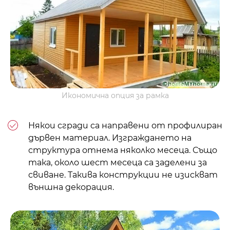
Икономична опция за рамка
Някои сгради са направени от профилиран
дървен материал. Изграждането на
структура отнема няколко месеца. Също
така, около шест месеца са заделени за
свиване. Такива конструкции не изискват
външна декорация.