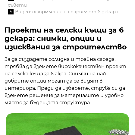
съвети
5
Видео: оформление на парцел от 6 декара
Проекти на селски къщи за 6
декара: снимки, опции и
изисквания за строителство
За да създадете солидна и трайна сграда,
трябва да вземете висококачествен проект
на селска къща за 6 акра. Снимки на най-
добрите опции могат да се видят в
интериора. Преди да изберете, струва си да
вземете решение за материалите и удобно
място за бъдещата структура.