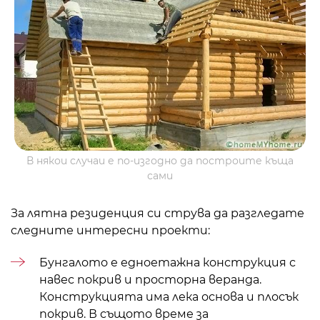
В някои случаи е по-изгодно да построите къща
сами
За лятна резиденция си струва да разгледате
следните интересни проекти:
Бунгалото е едноетажна конструкция с
навес покрив
и просторна веранда.
Конструкцията има лека основа и плосък
покрив. В същото време за