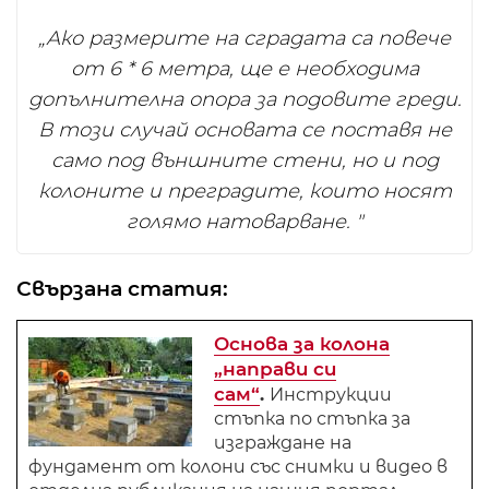
„Ако размерите на сградата са повече
от 6 * 6 метра, ще е необходима
допълнителна опора за подовите греди.
В този случай основата се поставя не
само под външните стени, но и под
колоните и преградите, които носят
голямо натоварване. "
Свързана статия:
Основа за колона
„направи си
сам“
.
Инструкции
стъпка по стъпка за
изграждане на
фундамент от колони със снимки и видео в