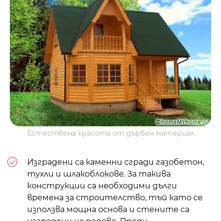
Естествена красота от дървен материал
Изградени са каменни сгради
газобетон
,
тухли
и шлакоблокове. За такива
конструкции са необходими дълги
времена за строителство, тъй като се
използва мощна основа и стените са