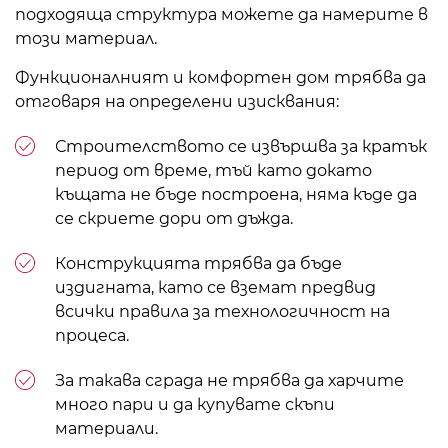
подходяща структура можете да намерите в
този материал.
Функционалният и комфортен дом трябва да
отговаря на определени изисквания:
Строителството се извършва за кратък
период от време, тъй като докато
къщата не бъде построена, няма къде да
се скриете дори от дъжда.
Конструкцията трябва да бъде
издигната, като се вземат предвид
всички правила за технологичност на
процеса.
За такава сграда не трябва да харчите
много пари и да купувате скъпи
материали.