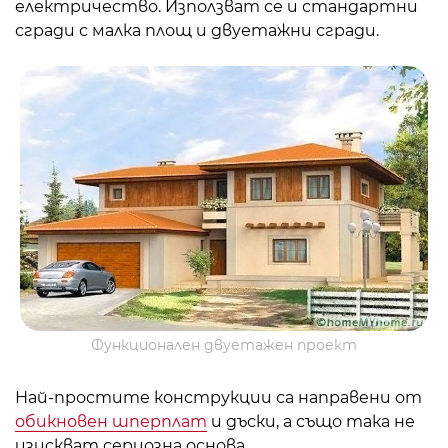
електричество. Използват се и стандартни
сгради с малка площ и двуетажни сгради.
Функционален двуетажен проект
Най-простите конструкции са направени от
обикновен шперплат
и дъски, а също така не
изискват сериозна основа.