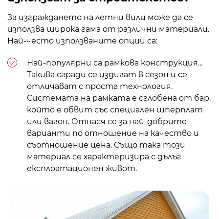
За изграждането на летни вили може да се
използва широка гама от различни материали.
Най-често използваните опции са:
Най-популярни са
рамкова конструкция
...
Такива сгради се издигат в сезон и се
отличават с проста технология.
Системата на рамката е сглобена от бар,
който е обвит със специален шперплат
или вагон. Отнася се за най-добрите
варианти по отношение на качество и
съотношение цена. Също така този
материал се характеризира с дълъг
експлоатационен живот.