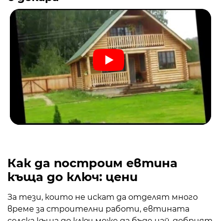
Как да построим евтина
къща до ключ: цени
За тези, които не искат да отделят много
време за строителни работи, евтината
селска къща до ключ може да бъде най-добрият