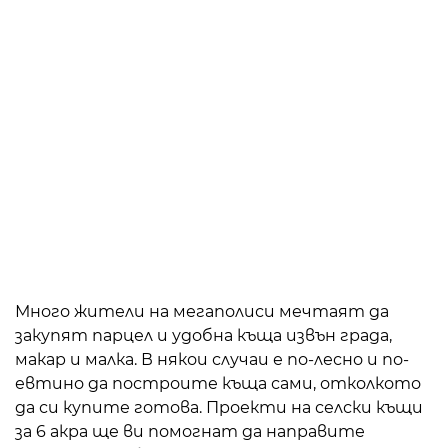
Много жители на мегаполиси мечтаят да
закупят парцел и удобна къща извън града,
макар и малка. В някои случаи е по-лесно и по-
евтино да построите къща сами, отколкото
да си купите готова. Проекти на селски къщи
за 6 акра ще ви помогнат да направите