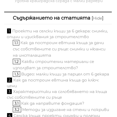
Удобна крайградска сграда с малки размери
Съдържанието на статията
[
]
Hide
1
Проекти на селски къщи за 6 декара: снимки,
опции и изисквания за строителство
1.1
Как да построим евтина къща за дачи
със собствените си ръце: снимки и нюанси
на инсталацията
1.2
Какви строителни материали се
използват за строителство?
1.3
Видео: малки къщи за парцел от 6 декара
2
Как да построим евтина къща до ключ:
цени
3
Характеристики на сглобяването на къща
със собствените си ръце
3.1
Как да направите фондация?
3.2
Методи за издигане на стени и покриви
4
Селска къща: проекти, снимки и полезни