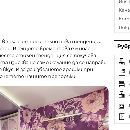
Инс
Кана
Кот
Пок
Лам
в хола е относително нова тенденция
Стъ
Руб
ери. В същото време това е много
Пом
често стилен тенденция се получава
Опъ
та изисква не само желание да се направи
 вкус. И за да избегнете грешки при
Тап
рочетете нашите препоръки!
Фех
Осв
Зав
Печк
Плоч
Разш