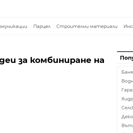
омуникации
Парцел
Строителни материали
Ин
Поп
идеи за комбиниране на
Баня
Водн
Гар
Хидр
Селс
Дек
Вът