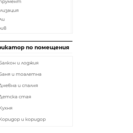
трумент
лизация
ли
рив
иниран паркет
лбище
рикатор по помещения
пи
Балкон и лоджия
нат таван
ет
Баня и тоалетна
товка
Дневна и спалня
етление
Детска стая
ършване
Кухня
и и камини
ка
Коридор и коридор
ирения на къщи