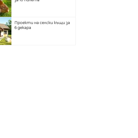
Проекти на селски къщи за
6 декара