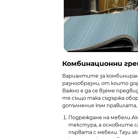
Комбинационни гр
Вариантите за комбиниран
разнообразни, от които д
Важно е да се вземе предви
тя също така съдържа обору
допълнение към правилата,
Подреждане на мебели.А
текстура, а основните са
първата с мебели. Тази 