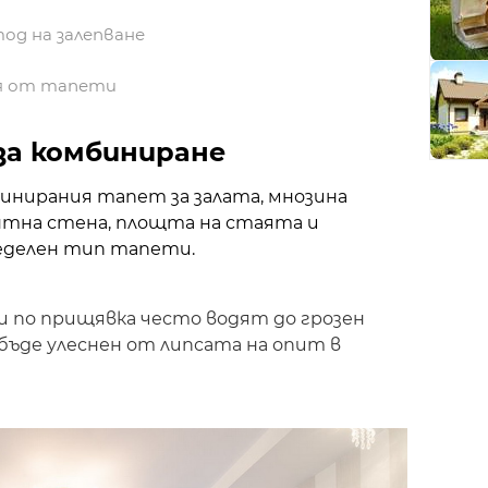
од на залепване
ия от тапети
за комбиниране
инирания тапет за залата, мнозина
ентна стена, площта на стаята и
еделен тип тапети.
и по прищявка често водят до грозен
 бъде улеснен от липсата на опит в