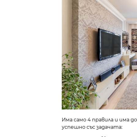
Има само 4 правила и има д
успешно със задачата: