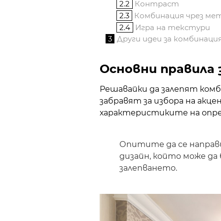
2.2
Контраст
2.3
Комбинация чрез мет
2.4
Игра на текстури
3
Други идеи за комбинац
Основни правила 
Решавайки да залепят комб
забравят за избора на акц
характеристиките на опр
Опитите да се направ
дизайн, който може да
залепването.