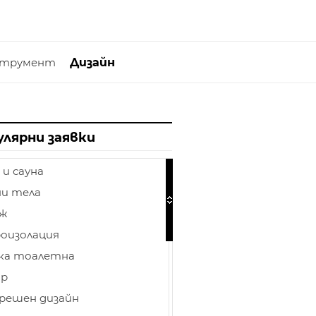
струмент
Дизайн
улярни заявки
 и сауна
и тела
аж
оизолация
ка тоалетна
ор
решен дизайн