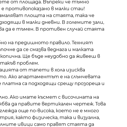
ете от площада. Въпреки че тъмно
о е противопоказано в малки стаи!
амаляват площта на стаята, така че
ходящи в малки дневни. В големите зали,
а да е тъмен. В противен случай стаята
но на предишното правило. Техният
очне да се смазва веднага и малката
копична. Ще бъде неудобно да живееш в
 такъв проблем.
ацията от тапети в хола изисква
то. Ако апартаментът е на слънчевата
 платна са подходящи срещу прозореца и
но. Ако имате късмет с височината на
бва да правите вертикален чертеж. Това
глежда още по-висока, което не е много
рия, както физическа, така и визуална,
талните ивици само правят стаята да