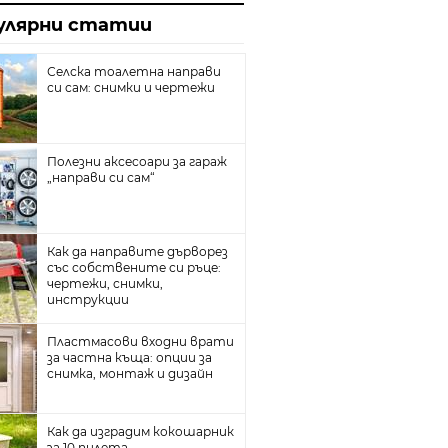
йн
улярни статии
та с гипсокартон
плителни радиатори
Селска тоалетна направи
си сам: снимки и чертежи
ина
собствените си ръце
Полезни аксесоари за гараж
„направи си сам“
тични ями
е и добре
л под
Как да направите дърворез
със собствените си ръце:
реватели
чертежи, снимки,
инструкции
Пластмасови входни врати
за частна къща: опции за
снимка, монтаж и дизайн
Как да изградим кокошарник
за 10 пилета