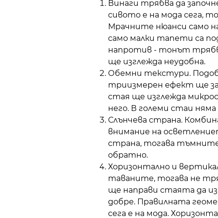
Винаги трябва да започн
сивото е на мода сега, т
Мрачните нюанси само н
само малки тапети са под
напротив - тонът трябв
ще изглежда неудобна.
Обемни текстури. Подоб
триизмерен ефект ще зап
стая ще изглежда микрос
него. В големи стаи няма
Слънчева страна. Комбин
внимание на осветление
страна, тогава тъмните
обратно.
Хоризонтално и вертикал
таваните, тогава не тря
ще направи стаята да из
добре. Правилната геомет
сега е на мода. Хоризон