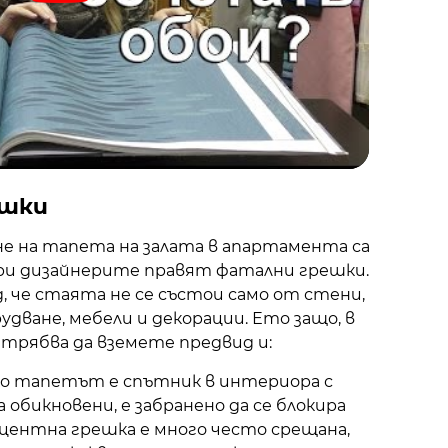
ешки
е на тапета на залата в апартамента са
ори дизайнерите правят фатални грешки.
д, че стаята не се състои само от стени,
дване, мебели и декорации. Ето защо, в
 трябва да вземете предвид и:
ко тапетът е спътник в интериора с
 обикновени, е забранено да се блокира
акцентна грешка е много често срещана,