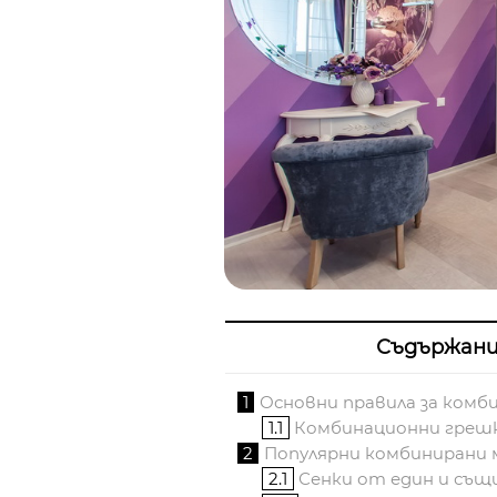
Съдържан
1
Основни правила за комб
1.1
Комбинационни греш
2
Популярни комбинирани
2.1
Сенки от един и същ