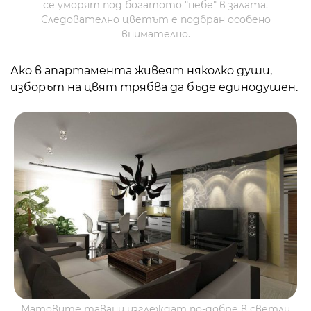
се уморят под богатото "небе" в залата.
Следователно цветът е подбран особено
внимателно.
Ако в апартамента живеят няколко души,
изборът на цвят трябва да бъде единодушен.
Матовите тавани изглеждат по-добре в светли