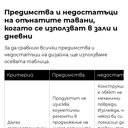
Предимства и недостатъци
на опънатите тавани,
когато се използват в зали и
дневни
За да сравним всички предимства и
недостатъци на дизайна, ще използваме
осевата таблица.
Критерий
Предимства
недостатъ
Конструкци
е обект на
Продуктът не
механични
изисква
повреди.
козметични
Изглежда, че
ремонти в
някой би си
Дълъг
продължение на
помислил да