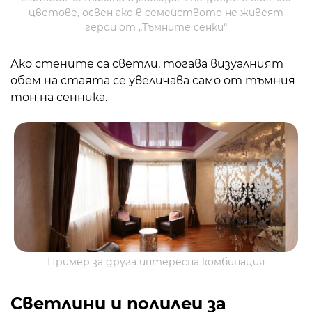
цветове, освен ако в семейството не живеят
герои от „Тъмните сенки“
Ако стените са светли, тогава визуалният
обем на стаята се увеличава само от тъмния
тон на сенника.
Пример за друга интересна комбинация
Светлини и полилеи за