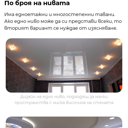
По броя на нивата
Има едноетажни и многостепенни тавани.
Ако едно ниво може да си представи всеки, то
вторият вариант се нуждае от изясняване.
Дизайн на едно ниво, подходящ за малки
пространства с ниска височина на стената