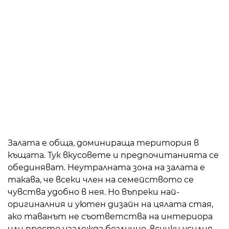
Залата е обща, доминираща територия в
къщата. Тук вкусовете и предпочитанията се
обединяват. Неутралната зона на залата е
такава, че всеки член на семейството се
чувства удобно в нея. Но въпреки най-
оригиналния и уютен дизайн на цялата стая,
ако таванът не съответства на интериора
или просто изглежда безлично, всички усилия