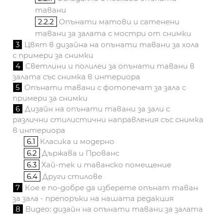
тавани
2.2.2
Опънати матови и сатенени
тавани за залата с мостри от снимки
3
Цвят в дизайна на опънати тавани за хола
с примери за снимки
4
Светлини и полилеи за опънати тавани в
залата със снимка в интериора
5
Опънати тавани с фотопечат за зала с
примери за снимки
6
Дизайн на опънати тавани за зали с
различни стилистични направления със снимка
в интериора
6.1
Класика и модерно
6.2
Държава и Прованс
6.3
Хай-тек и таванско помещение
6.4
Други стилове
7
Кое е по-добре да изберете опънат таван
за зала - препоръки на нашата редакция
8
Видео: дизайн на опънати тавани за залата