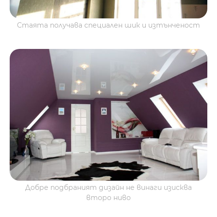
Стаята получава специален шик и изтънченост
Добре подбраният дизайн не винаги изисква
второ ниво