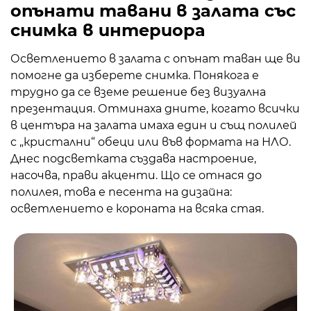
опънати тавани в залата със
снимка в интериора
Осветлението в залата с опънат таван ще ви
помогне да изберете снимка. Понякога е
трудно да се вземе решение без визуална
презентация. Отминаха дните, когато всички
в центъра на залата имаха един и същ полилей
с „кристални“ обеци или във формата на НЛО.
Днес подсветката създава настроение,
насочва, прави акценти. Що се отнася до
полилея, това е песента на дизайна:
осветлението е короната на всяка стая.