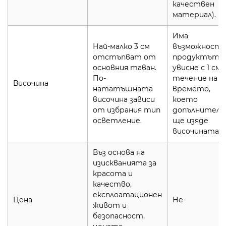
качествен
материал).
Има
Най-малко 3 см
възможност
отстъпват от
продуктът д
основния таван.
увисне с 1 см 
По-
течение на
Височина
нататъшната
времето,
височина зависи
което
от избрания тип
допълнителн
осветление.
ще изяде
височината.
Въз основа на
изискванията за
красота и
качество,
експлоатационен
Цена
Не
живот и
безопасност,