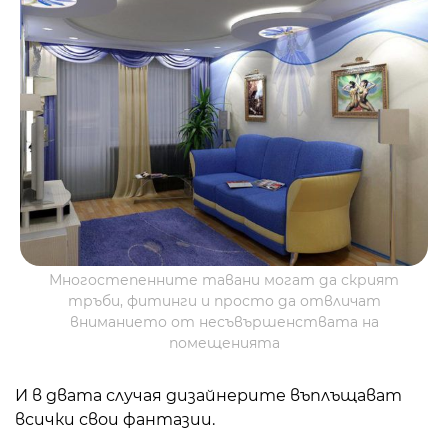
Многостепенните тавани могат да скрият
тръби, фитинги и просто да отвличат
вниманието от несъвършенствата на
помещенията
И в двата случая дизайнерите въплъщават
всички свои фантазии.