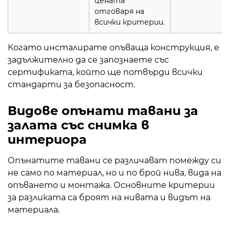
цената
отговаря на
всички критерии.
Когато инсталирате опъваща конструкция, е
задължително да се запознаете със
сертификата, който ще потвърди всички
стандарти за безопасност.
Видове опънати тавани за
залата със снимка в
интериора
Опънатите тавани се различават помежду си
не само по материал, но и по брой нива, вида на
опъването и монтажа. Основните критерии
за разликата са броят на нивата и видът на
материала.