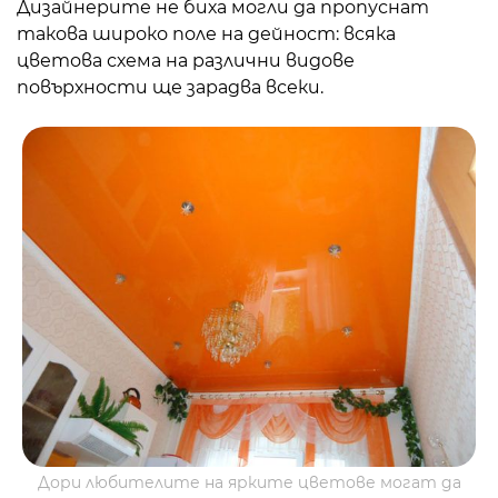
Дизайнерите не биха могли да пропуснат
такова широко поле на дейност: всяка
цветова схема на различни видове
повърхности ще зарадва всеки.
Дори любителите на ярките цветове могат да