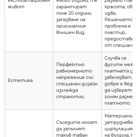
експлоатационен
много години: те
развали така
живот
гарантират
красота, оба
поне 20 години
идва.
запазване на
Решението н
оригиналния
проблема е
външен вид.
пластир,
предоставен
от специали
Случва се
Перфектно
фугите межд
равномерното
платната да 
напрежение със
забелязват. П
Естетика
специален дизайн
добре е ведн
изглежда
да изберете
страхотно.
голям размер
платното.
Материалът
Съседите могат
затруднява
да запълнят
циркулацият
такъв таван
на въздуха, т