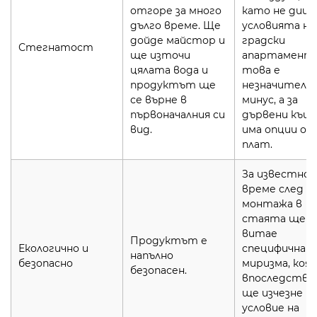
отгоре за много
като не диша
дълго време. Ще
условията на
дойде майстор и
градски
Стегнатост
ще източи
апартамент
цялата вода и
това е
продуктът ще
незначителе
се върне в
минус, а за
първоначалния си
дървени къщ
вид.
има опции от
плат.
За известно
време след
монтажа в
стаята ще
витае
Продуктът е
Екологично и
специфична
напълно
безопасно
миризма, коя
безопасен.
впоследстви
ще изчезне (
условие на