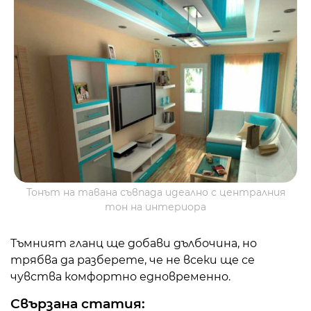
Тонът на тавана съвпада идеално с централния
тон на интериора
Тъмният гланц ще добави дълбочина, но
трябва да разберете, че не всеки ще се
чувства комфортно едновременно.
Свързана статия: