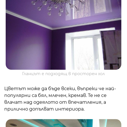
Гланцът е подходящ в просторен хол
Цветът може да бъде всеки, въпреки че най-
популярни са бял, млечен, кремав. Те не се
влачат над одеялото от впечатления, а
прилично допълват интериора.