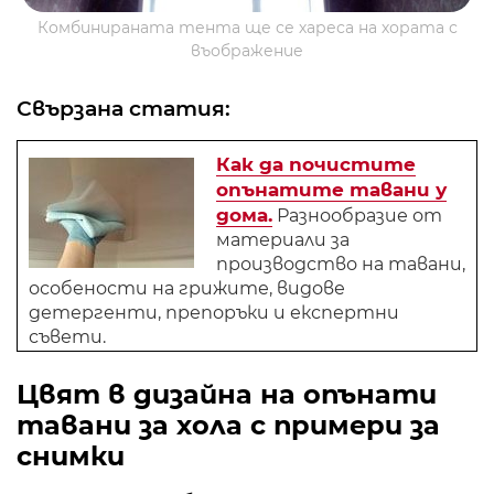
Комбинираната тента ще се хареса на хората с
въображение
Свързана статия:
Как да почистите
опънатите тавани у
дома.
Разнообразие от
материали за
производство на тавани,
особености на грижите, видове
детергенти, препоръки и експертни
съвети.
Цвят в дизайна на опънати
тавани за хола с примери за
снимки