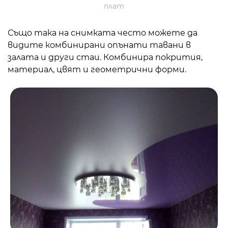
плат
Също така на снимката често можете да
видите комбинирани опънати тавани в
залата и други стаи. Комбинира покрития,
материал, цвят и геометрични форми.