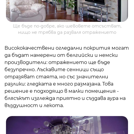
Ще бъде по-добре, ако шевовете отсъстват,
нищо не трябва да разваля отражението
Висококачествени огледални покрития могат
да бъдат намерени от белгийски и немски
производители: отражението ще бъде
безупречно. Лъскавите сенници също
отразяват стаята, но със значителни
разлики: гледката е много размазана. Това
решение е подходящо в малки помещения -
блясъкът изглежда приятно и създава аура на
въздушност и лекота.