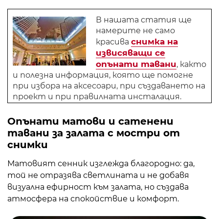
В нашата статия ще
намерите не само
снимка на
красива
извисяващи се
опънати тавани
, както
и полезна информация, която ще помогне
при избора на аксесоари, при създаването на
проект и при правилната инсталация.
Опънати матови и сатенени
тавани за залата с мостри от
снимки
Матовият сенник изглежда благородно: да,
той не отразява светлината и не добавя
визуална ефирност към залата, но създава
атмосфера на спокойствие и комфорт.