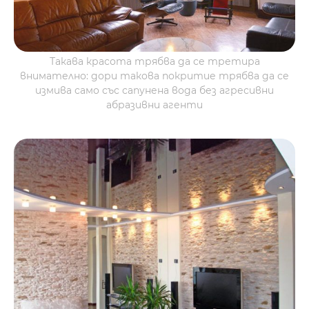
Такава красота трябва да се третира
внимателно: дори такова покритие трябва да се
измива само със сапунена вода без агресивни
абразивни агенти