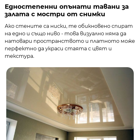
Едностепенни опънати тавани за
залата с мостри от снимки
Ако стените са ниски, те обикновено спират
на едно и също ниво - това визуално няма да
натовари пространството и платното може
перфектно да украси стаята с цвят и
текстура.