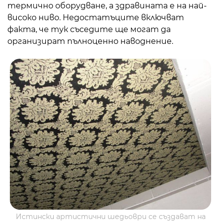
термично оборудване, а здравината е на най-
високо ниво. Недостатъците включват
факта, че тук съседите ще могат да
организират пълноценно наводнение.
Истински артистични шедьоври се създават на