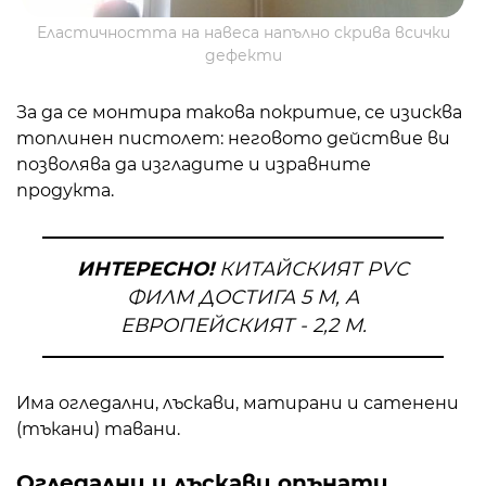
Еластичността на навеса напълно скрива всички
дефекти
За да се монтира такова покритие, се изисква
топлинен пистолет: неговото действие ви
позволява да изгладите и изравните
продукта.
ИНТЕРЕСНО!
КИТАЙСКИЯТ PVC
ФИЛМ ДОСТИГА 5 М, А
ЕВРОПЕЙСКИЯТ - 2,2 М.
Има огледални, лъскави, матирани и сатенени
(тъкани) тавани.
Огледални и лъскави опънати