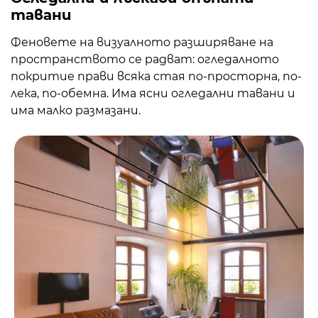
тавани
Феновете на визуалното разширяване на
пространството се радват: огледалното
покритие прави всяка стая по-просторна, по-
лека, по-обемна. Има ясни огледални тавани и
има малко размазани.