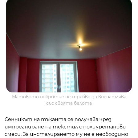
Матовото покритие не трябва да впечатлява
със своята белота
Сенникът на тъканта се получава чрез
импрегниране на текстил с полиуретанови
смеси. За инсталирането му не е необходимо