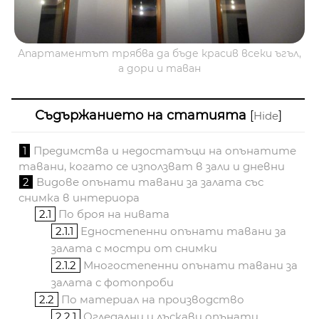
Апартаментът трябва да бъде красив всеки ъгъл,
а дори и таван
Съдържанието на статията
[
]
Hide
1
Предимства и недостатъци на опънатите
тавани, когато се използват в зали и дневни
2
Видове опънати тавани за залата със
снимка в интериора
2.1
По броя на нивата
2.1.1
Едностепенни опънати тавани за
залата с мостри от снимки
2.1.2
Многостепенни опънати тавани за
залата с фотопроби
2.2
По материал на производство
2.2.1
Огледални и лъскави опънати