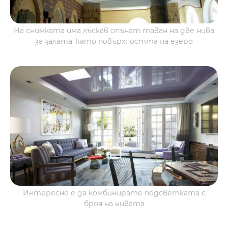
На снимката има лъскав опънат таван на две нива
за залата: като повърхността на езеро
Интересно е да комбинирате подсветката с
броя на нивата