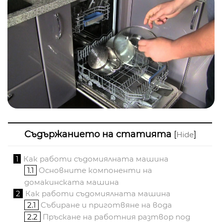
Съдържанието на статията
[
]
Hide
1
Как работи съдомиялната машина
1.1
Основните компоненти на
домакинската машина
2
Как работи съдомиялната машина
2.1
Събиране и приготвяне на вода
2.2
Пръскане на работния разтвор под