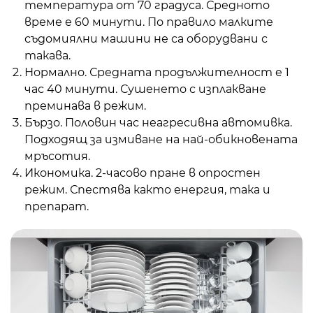
температура от 70 градуса. Средното
време е 60 минути. По правило малките
съдомиялни машини не са оборудвани с
такава.
Нормално. Средната продължителност е 1
час 40 минути. Сушенето с изплакване
преминава в режим.
Бързо. Половин час неагресивна автомивка.
Подходящ за измиване на най-обикновената
мръсотия.
Икономика. 2-часово пране в опростен
режим. Спестява както енергия, така и
препарат.