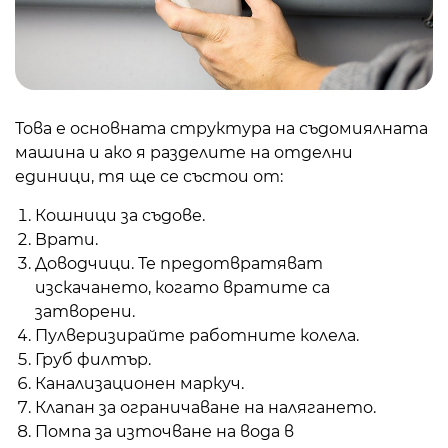
Това е основната структура на съдомиялната
машина и ако я разделите на отделни
единици, тя ще се състои от:
Кошници за съдове.
Врати.
Доводчици. Те предотвратяват
изскачането, когато вратите са
затворени.
Пулверизирайте работните колела.
Груб филтър.
Канализационен маркуч.
Клапан за ограничаване на налягането.
Помпа за източване на вода в