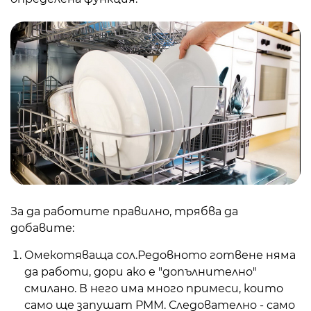
За да работите правилно, трябва да
добавите:
Омекотяваща сол.Редовното готвене няма
да работи, дори ако е "допълнително"
смилано. В него има много примеси, които
само ще запушат PMM. Следователно - само