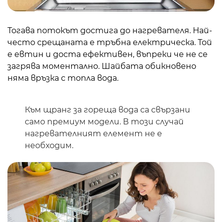
Тогава потокът достига до нагревателя. Най-
често срещаната е тръбна електрическа. Той
е евтин и доста ефективен, въпреки че не се
загрява моментално. Шайбата обикновено
няма връзка с топла вода.
Към щранг за гореща вода са свързани
само премиум модели. В този случай
нагревателният елемент не е
необходим.