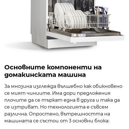
Основните компоненти на
домакинската машина
За мнозина изглежда вълшебно как обикновено
се мият чиниите. Има дори предложения
плочите да се търкат една в друга и така да
се изтриват. Но технологията е съвсем
различна. Опростено, вътрешността на
машината се състои от 3 основни блока: