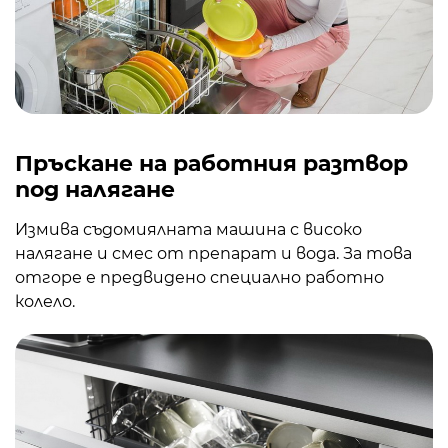
Пръскане на работния разтвор
под налягане
Измива съдомиялната машина с високо
налягане и смес от препарат и вода. За това
отгоре е предвидено специално работно
колело.