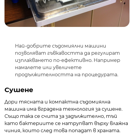
Най-добрите съдомиялни машини
позволяват гъвкавостта да регулират
изплакването по-ефективно. Например
намалете или увеличете
продължителността на процедурата.
Сушене
Дори тясната и компактна съдомиялна
машина има вградена технология за сушене.
Също така се счита за задължително, тъй
като бактериите се натрупват върху влажна
чиния, които след това попадат в храната.