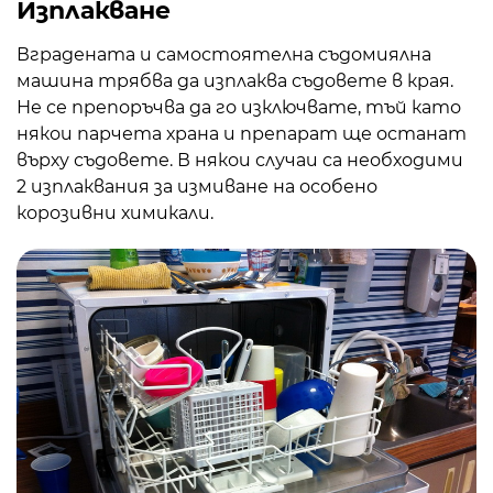
Изплакване
Вградената и самостоятелна съдомиялна
машина трябва да изплаква съдовете в края.
Не се препоръчва да го изключвате, тъй като
някои парчета храна и препарат ще останат
върху съдовете. В някои случаи са необходими
2 изплаквания за измиване на особено
корозивни химикали.