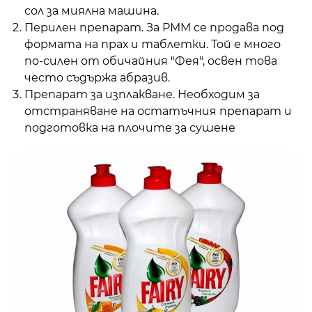
сол за миялна машина.
Перилен препарат. За PMM се продава под
формата на прах и таблетки. Той е много
по-силен от обичайния "Фея", освен това
често съдържа абразив.
Препарат за изплакване. Необходим за
отстраняване на остатъчния препарат и
подготовка на плочите за сушене