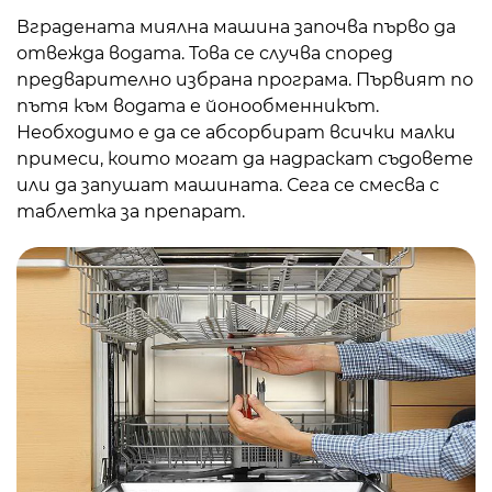
Вградената миялна машина започва първо да
отвежда водата. Това се случва според
предварително избрана програма. Първият по
пътя към водата е йонообменникът.
Необходимо е да се абсорбират всички малки
примеси, които могат да надраскат съдовете
или да запушат машината. Сега се смесва с
таблетка за препарат.