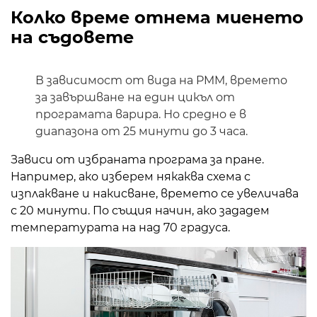
Колко време отнема миенето
на съдовете
В зависимост от вида на PMM, времето
за завършване на един цикъл от
програмата варира. Но средно е в
диапазона от 25 минути до 3 часа.
Зависи от избраната програма за пране.
Например, ако изберем някаква схема с
изплакване и накисване, времето се увеличава
с 20 минути. По същия начин, ако зададем
температурата на над 70 градуса.