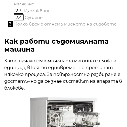
налягане
2.3
Изплакване
2.4
Сушене
3
Колко време отнема миенето на съдовете
Как работи съдомиялната
машина
Като начало съдомиялната машина е сложна
единица, в която едновременно протичат
няколко процеса. За повърхностно разбиране е
достатъчно да се знае съставът на апарата в
блокове.