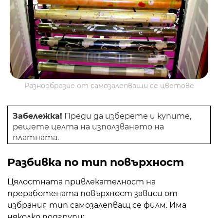
Разнообразие от самозалепващи се цветове
Забележка!
Преди да изберете и купите,
решете целта на използването на
платната.
Разбивка по тип повърхност
Цялостната привлекателност на
преработената повърхност зависи от
избрания тип самозалепващ се филм. Има
няколко подгрупи: