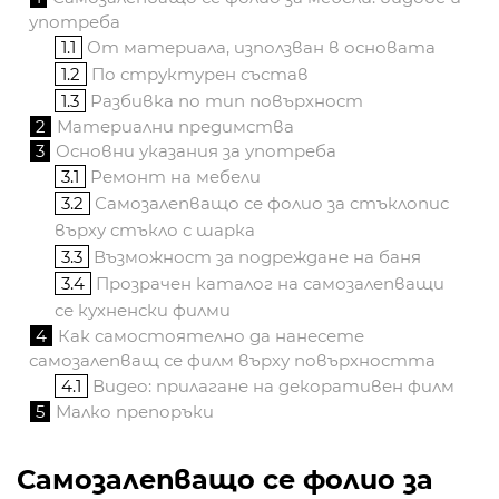
употреба
1.1
От материала, използван в основата
1.2
По структурен състав
1.3
Разбивка по тип повърхност
2
Материални предимства
3
Основни указания за употреба
3.1
Ремонт на мебели
3.2
Самозалепващо се фолио за стъклопис
върху стъкло с шарка
3.3
Възможност за подреждане на баня
3.4
Прозрачен каталог на самозалепващи
се кухненски филми
4
Как самостоятелно да нанесете
самозалепващ се филм върху повърхността
4.1
Видео: прилагане на декоративен филм
5
Малко препоръки
Самозалепващо се фолио за