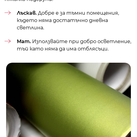
Лъскав.
Добре е за тъмни помещения,
където няма достатъчно дневна
светлина.
Мат.
Използвайте при добро осветление,
тъй като няма да има отблясъци.