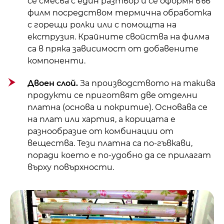
се смесва с един разтвор и се оформя във
филм посредством термична обработка
с горещи ролки или с помощта на
екструзия. Крайните свойства на филма
са в пряка зависимост от добавените
компоненти.
Двоен слой.
За производството на такива
продукти се приготвят две отделни
платна (основа и покритие). Основава се
на плат или хартия, а корицата е
разнообразие от комбинации от
вещества. Тези платна са по-гъвкави,
поради което е по-удобно да се прилагат
върху повърхности.