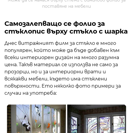
Може да се нанася върху стени с винилово фолио за
поставяне на мебели
Самозалепващо се фолио за
стъклопис върху стъкло с шарка
Днес витражният филм за стъкло е много
популярен, който може да бъде добавен към
всеки интериорен дизайн на много разумна
цена. Такъв материал се използва не само за
прозорци, но и за интериорни врати и
всякакви мебели, където има стъклени
повърхности. Ето няколко фото примери за
случаи на употреба: