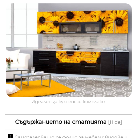
Идеален за кухненски комплект
Съдържанието на статията
[
]
Hide
1
Самозалепващо се фолио за мебели: видове и