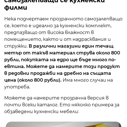
самозалепващи се кухненски
филми
Нека подчертаем прозрачното самозалепващо
се, което е идеално за кухненски комплект,
предпазващо от висока влажност в
помещението, както и от надрасквания и
стружки.
В различни магазини един течащ
метър от такъв материал струва около 800
рубли, покупката на едро ще бъде много по-
евтина. Можете да намерите този продукт
в редовни продажби на дребно на същата
цена (около 800 рубли).
Има много случаи на
употреба.
Можете да намерите прозрачна версия в
почти всеки каталог. Ето няколко примера за
обзаведени кухненски мебели: