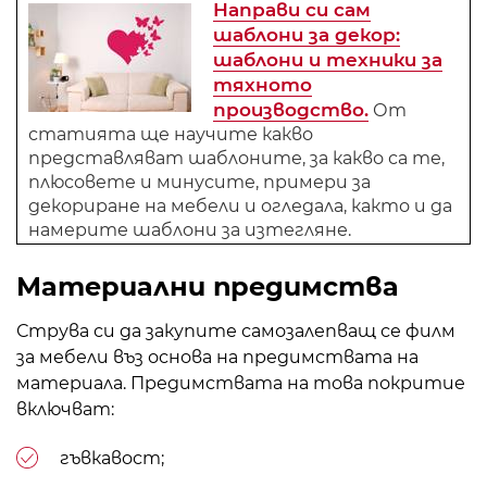
Направи си сам
шаблони за декор:
шаблони и техники за
тяхното
производство.
От
статията ще научите какво
представляват шаблоните, за какво са те,
плюсовете и минусите, примери за
декориране на мебели и огледала, както и да
намерите шаблони за изтегляне.
Материални предимства
Струва си да закупите самозалепващ се филм
за мебели въз основа на предимствата на
материала. Предимствата на това покритие
включват:
гъвкавост;