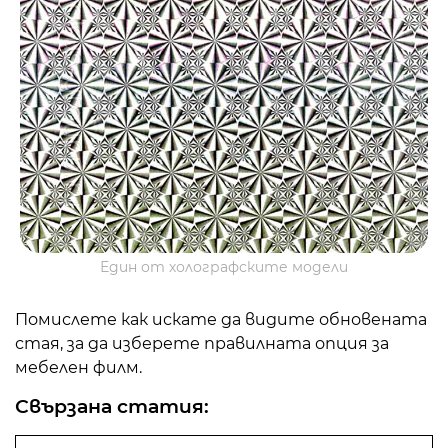
Един от холографските модели
Помислете как искате да видите обновената
стая, за да изберете правилната опция за
мебелен филм.
Свързана статия: