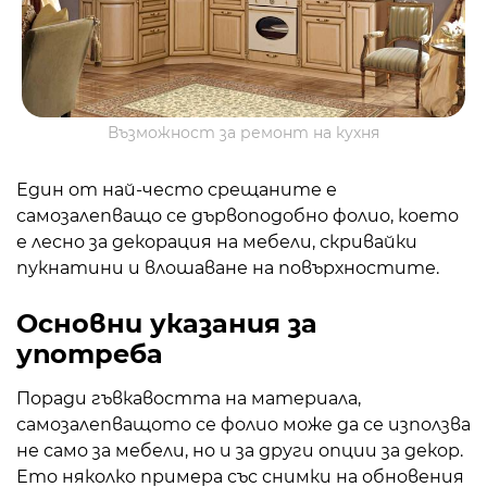
Възможност за ремонт на кухня
Един от най-често срещаните е
самозалепващо се дървоподобно фолио, което
е лесно за декорация на мебели, скривайки
пукнатини и влошаване на повърхностите.
Основни указания за
употреба
Поради гъвкавостта на материала,
самозалепващото се фолио може да се използва
не само за мебели, но и за други опции за декор.
Ето няколко примера със снимки на обновения