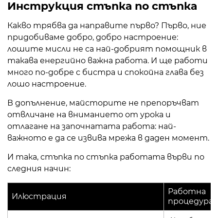
Инструкция стъпка по стъпка
Какво трябва да направите първо? Първо, ние
придобиваме добро, добро настроение:
лошите мисли не са най-добрият помощник в
такава енергийно важна работа. И ще работи
много по-добре с бистра и спокойна глава без
лошо настроение.
В допълнение, майсторите не препоръчват
отвличане на вниманието от урока и
отлагане на започнатата работа: най-
важното е да се извива мрежа в даден момент.
И така, стъпка по стъпка работата върви по
следния начин:
Работна
Илюстрация
процедура