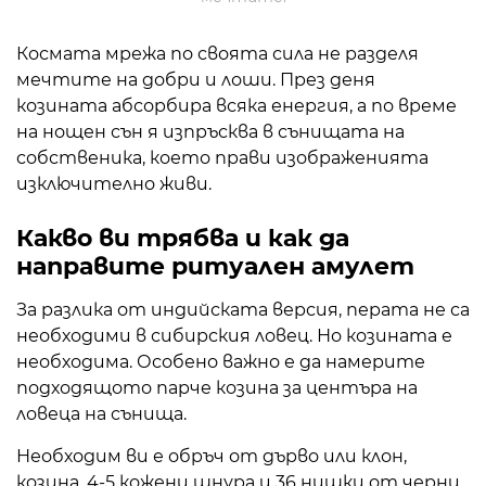
Космата мрежа по своята сила не разделя
мечтите на добри и лоши. През деня
козината абсорбира всяка енергия, а по време
на нощен сън я изпръсква в сънищата на
собственика, което прави изображенията
изключително живи.
Какво ви трябва и как да
направите ритуален амулет
За разлика от индийската версия, перата не са
необходими в сибирския ловец. Но козината е
необходима. Особено важно е да намерите
подходящото парче козина за центъра на
ловеца на сънища.
Необходим ви е обръч от дърво или клон,
козина, 4-5 кожени шнура и 36 нишки от черни