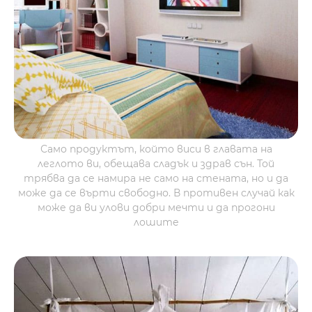
Само продуктът, който виси в главата на
леглото ви, обещава сладък и здрав сън. Той
трябва да се намира не само на стената, но и да
може да се върти свободно. В противен случай как
може да ви улови добри мечти и да прогони
лошите