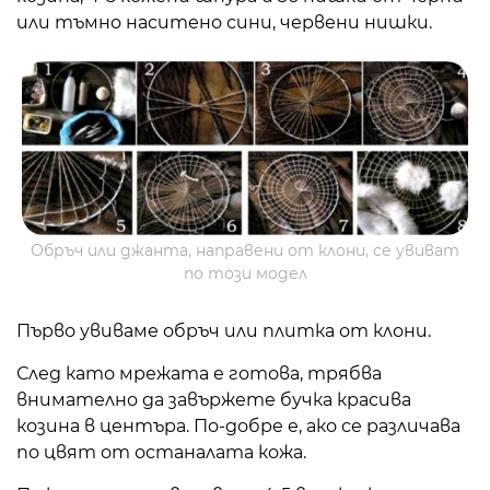
или тъмно наситено сини, червени нишки.
Обръч или джанта, направени от клони, се увиват
по този модел
Първо увиваме обръч или плитка от клони.
След като мрежата е готова, трябва
внимателно да завържете бучка красива
козина в центъра. По-добре е, ако се различава
по цвят от останалата кожа.