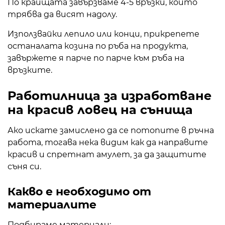
По краищата завързваме 4-5 връзки, които
трябва да висят надолу.
Използвайки лепило или конци, прикрепете
останалата козина по ръба на продукта,
завържете я парче по парче към ръба на
връзките.
Работилница за изработване
на красив ловец на сънища
Ако искате замислено да се потопите в ръчна
работа, тогава нека видим как да направите
красив и спретнат амулет, за да защитите
съня си.
Какво е необходимо от
материалите
Подбираме материали: