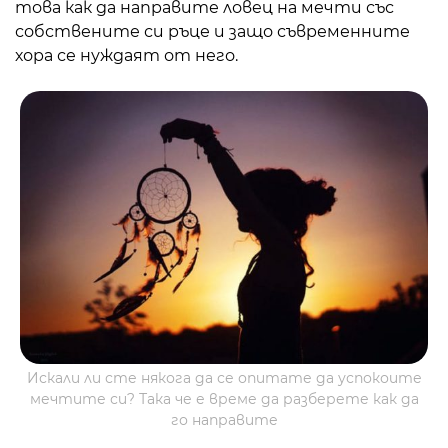
това как да направите ловец на мечти със
собствените си ръце и защо съвременните
хора се нуждаят от него.
Искали ли сте някога да се опитате да успокоите
мечтите си? Така че е време да разберете как да
го направите