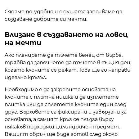
Сядаме по-удобно и с душата започваме да
създаваме добрите си мечти.
Влизане в създаването на ловец
на мечти
Ако планирате да тъчете венец от върба,
трябва да започнете да тъчете в същия ден,
когато клоните се режат. Това ще го направи
идеално кръгъл.
Необходимо е да закрепите основата на
клоните с плътна нишка и да изплетете
плитка или да сплетете клоните един след
друг. Върховете са фиксирани и завързани за
основата, а самият кръг се плъзга върху
някакъв подходящ цилиндричен предмет.
Вашият обръч ще бъде готов след около