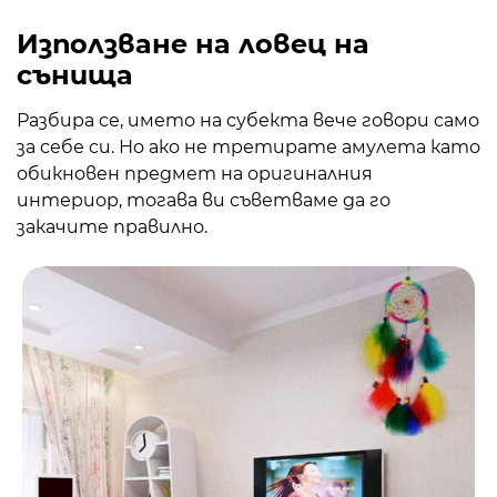
Използване на ловец на
сънища
Разбира се, името на субекта вече говори само
за себе си. Но ако не третирате амулета като
обикновен предмет на оригиналния
интериор, тогава ви съветваме да го
закачите правилно.