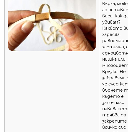
върха, може 
го оставите
виси. Как да
увивам?
Каквото ви
харесва:
равномерно,
хаотично, с
едноцветна
нишка или
многоцветн
връзки. Не
забравяме са
че след като
върнете та
където е
започнало
навиването,
трябва да
закрепите
всичко със