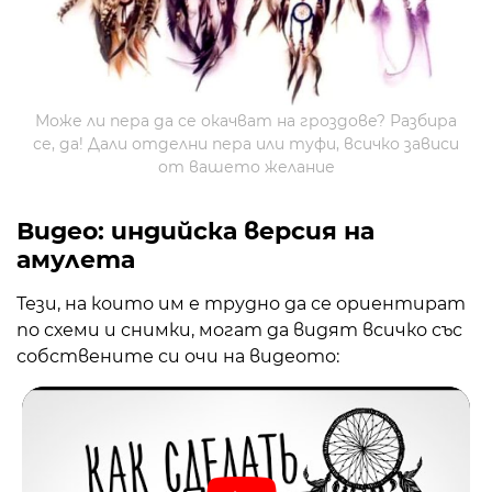
Може ли пера да се окачват на гроздове? Разбира
се, да! Дали отделни пера или туфи, всичко зависи
от вашето желание
Видео: индийска версия на
амулета
Тези, на които им е трудно да се ориентират
по схеми и снимки, могат да видят всичко със
собствените си очи на видеото: