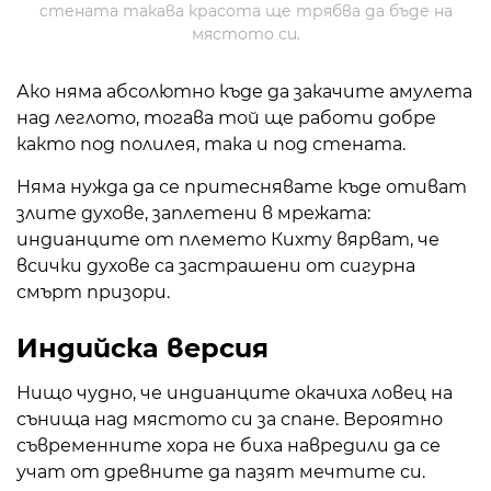
стената такава красота ще трябва да бъде на
мястото си.
Ако няма абсолютно къде да закачите амулета
над леглото, тогава той ще работи добре
както под полилея, така и под стената.
Няма нужда да се притеснявате къде отиват
злите духове, заплетени в мрежата:
индианците от племето Кихту вярват, че
всички духове са застрашени от сигурна
смърт призори.
Индийска версия
Нищо чудно, че индианците окачиха ловец на
сънища над мястото си за спане. Вероятно
съвременните хора не биха навредили да се
учат от древните да пазят мечтите си.