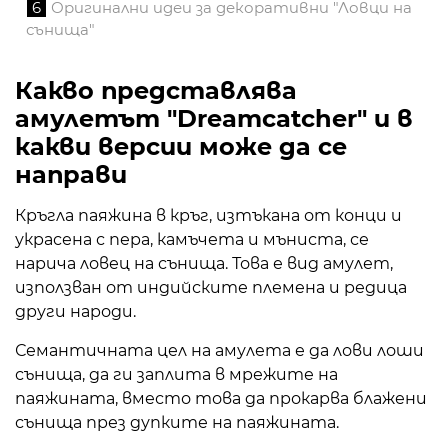
6
Оригинални идеи за декоративни "Ловци на
сънища"
Какво представлява
амулетът "Dreamcatcher" и в
какви версии може да се
направи
Кръгла паяжина в кръг, изтъкана от конци и
украсена с пера, камъчета и мъниста, се
нарича ловец на сънища. Това е вид амулет,
използван от индийските племена и редица
други народи.
Семантичната цел на амулета е да лови лоши
сънища, да ги заплита в мрежите на
паяжината, вместо това да прокарва блажени
сънища през дупките на паяжината.