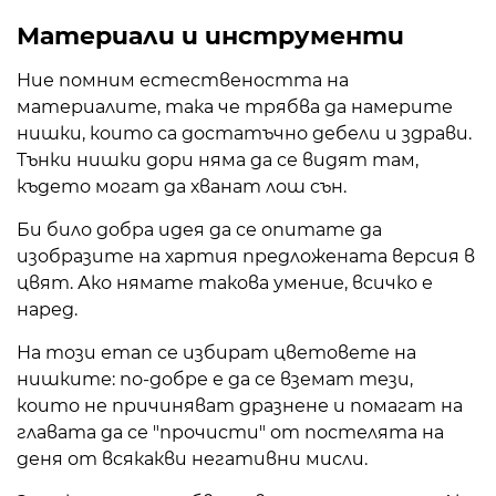
Материали и инструменти
Ние помним естествеността на
материалите, така че трябва да намерите
нишки, които са достатъчно дебели и здрави.
Тънки нишки дори няма да се видят там,
където могат да хванат лош сън.
Би било добра идея да се опитате да
изобразите на хартия предложената версия в
цвят. Ако нямате такова умение, всичко е
наред.
На този етап се избират цветовете на
нишките: по-добре е да се вземат тези,
които не причиняват дразнене и помагат на
главата да се "прочисти" от постелята на
деня от всякакви негативни мисли.