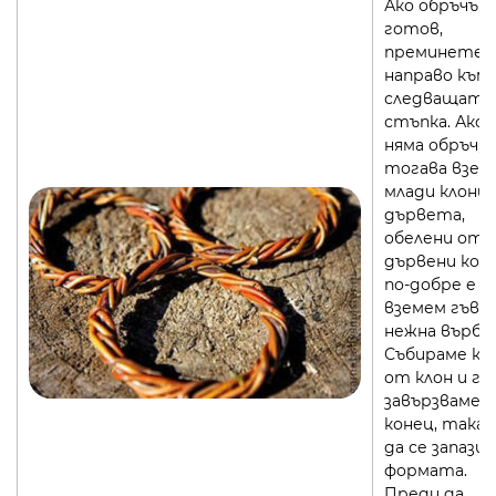
Ако обръчът
готов,
преминете
направо към
следващата
стъпка. Ако
няма обръч,
тогава взем
млади клони 
дървета,
обелени от
дървени кож
по-добре е д
вземем гъвк
нежна върба.
Събираме кр
от клон и го
завързваме с
конец, така 
да се запази
формата.
Преди да