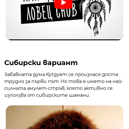
Сибирски вариант
Забавната дума Kytgyem се произнася доста
трудно за първи път. Но това е името на най-
силната амулет-стръв, която активно се
използва от сибирските шамани.