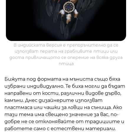
В индийската версия е препоръчително да се
използват перата на грабливите птици или
доста привличащото се оперение на всяка друга
птица
Бижута под формата на мъниста също бяха
избрани индивидуално. Те биха могли да бъдат
направени от кости, различни видове дърво,
камъни. Днес дизайнерите използват
пластмаса или чашки за ловци на сънища. Ако
тази тема има свещено значение за вас, по-
добре не се отклонявайте от традициите и
работете само с естествени материали.