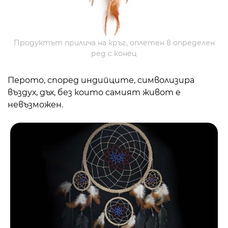
Продуктът прилича на кръг, оплетен в определен
ред с конец
Перото, според индийците, символизира
въздух, дъх, без които самият живот е
невъзможен.