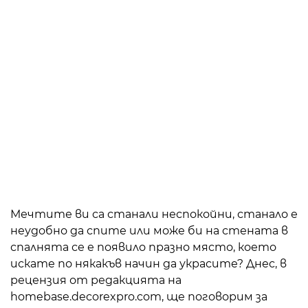
Мечтите ви са станали неспокойни, станало е
неудобно да спите или може би на стената в
спалнята се е появило празно място, което
искате по някакъв начин да украсите? Днес, в
рецензия от редакцията на
homebase.decorexpro.com, ще поговорим за