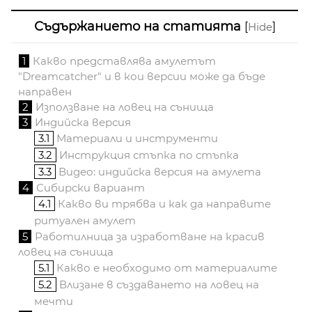
Съдържанието на статията
[
]
Hide
1
Какво представлява амулетът
"Dreamcatcher" и в кои версии може да бъде
направен
2
Използване на ловец на сънища
3
Индийска версия
3.1
Материали и инструменти
3.2
Инструкция стъпка по стъпка
3.3
Видео: индийска версия на амулета
4
Сибирски вариант
4.1
Какво ви трябва и как да направите
ритуален амулет
5
Работилница за изработване на красив
ловец на сънища
5.1
Какво е необходимо от материалите
5.2
Влизане в създаването на ловец на
мечти