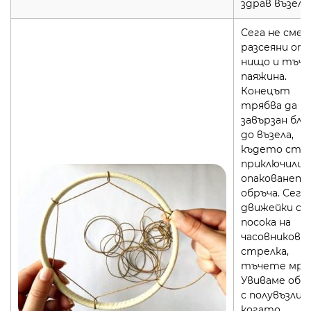
здрав възел.
Сега не сме
разсеяни от
нищо и тъч
паяжина.
Конецът
трябва да б
завързан бли
до възела,
където сте
приключили 
опаковането
обръча. Сега,
движейки се
посока на
часовникова
стрелка,
тъчете мре
Увиваме обр
с полувъзли и
когато