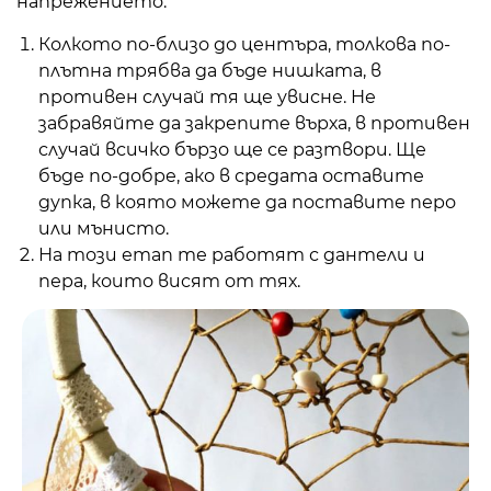
напрежението.
Колкото по-близо до центъра, толкова по-
плътна трябва да бъде нишката, в
противен случай тя ще увисне. Не
забравяйте да закрепите върха, в противен
случай всичко бързо ще се разтвори. Ще
бъде по-добре, ако в средата оставите
дупка, в която можете да поставите перо
или мънисто.
На този етап те работят с дантели и
пера, които висят от тях.