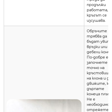
продължи
работата,
кръгът се
изсушава.
Обръчите
трябва да
бъдат увити
връзки или
дебели конци
По-добре е д
започнете
точно на
кръстовищ
на клона и да
движите, к
дърпате
конеца плът
Не е
необходимо 
отрежете