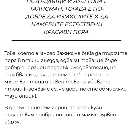
ПОДХОДЯЩИ И АКО ТОВА Е
ТАЛИСМАН, ТОГАВА Е ПО-
ДОБРЕ ДА ИЗМИСЛИТЕ И ДА
НАМЕРИТЕ ЕСТЕСТВЕНИ
КРАСИВИ ПЕРА.
Това, което е много важно: не бива да търсите
пера в птичи гнезда, едва ли това ще бъде
добър енергиен подарък. Следователно, не
трябва също да „отнемате“ перата на
мъртва птица и освен това да убивате
птици (надяваме се, че дори не сте обмисляли
тази опция).
В допълнение към горните артикули
подготвяме добри ножици и малък дървен
обръч.