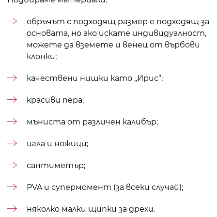
обръчът с подходящ размер е подходящ за
основата, но ако искате индивидуалност,
можете да вземете и венец от върбови
клонки;
качествени нишки като „Ирис“;
красиви пера;
мъниста от различен калибър;
игла и ножици;
сантиметър;
PVA и супермомент (за всеки случай);
няколко малки щипки за дрехи.