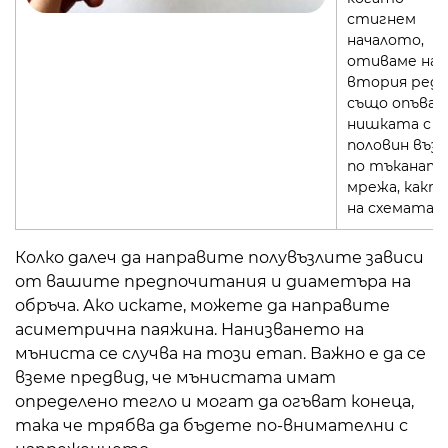
стигнем
началото,
отиваме на
втория ред 
също опъвам
нишката с
половин възе
по тъканат
мрежа, какт
на схемата.
Колко далеч да направите полувъзлите зависи
от вашите предпочитания и диаметъра на
обръча. Ако искате, можете да направите
асиметрична паяжина. Нанизването на
мъниста се случва на този етап. Важно е да се
вземе предвид, че мънистата имат
определено тегло и могат да огъват конеца,
така че трябва да бъдете по-внимателни с