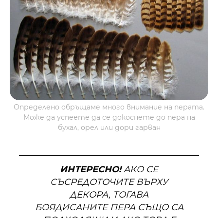
Определено обръщаме много внимание на перата.
Може да успеете да се докоснете до пера на
бухал, орел или дори гарван
ИНТЕРЕСНО!
АКО СЕ
СЪСРЕДОТОЧИТЕ ВЪРХУ
ДЕКОРА, ТОГАВА
БОЯДИСАНИТЕ ПЕРА СЪЩО СА