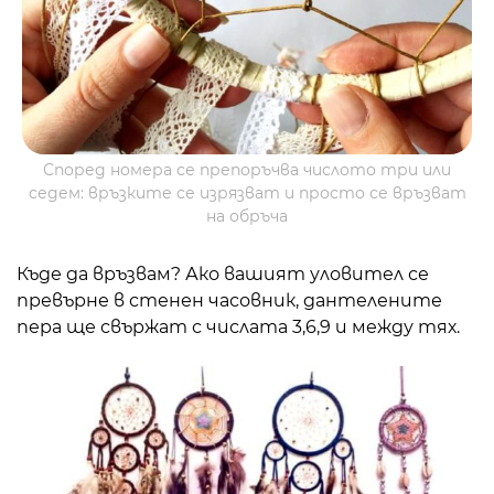
Според номера се препоръчва числото три или
седем: връзките се изрязват и просто се връзват
на обръча
Къде да връзвам? Ако вашият уловител се
превърне в стенен часовник, дантелените
пера ще свържат с числата 3,6,9 и между тях.