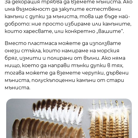
За декорация трябва да вземете мъниста. Ако
има възможност да закупите естествени
камъни с дупки за мъниста, това ще бъде най-
доброто: ние просто избираме или камъните,
които харесвате, или конкретно „вашите“.
Вместо пластмаса можете да използвате
онези стъкла, които намираме на морския
бряг, измити и полирани от вълни. Ако няма
нищо, което да направи тънки дупки в тях,
тогава можете да вземете черупки, дървени
мъниста, полускъпоценни камъни от стари
мъниста.