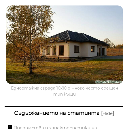
Едноетажна сграда 10х10 е много често срещан
тип къщи
Съдържанието на статията
[
]
Hide
1
Предимства и характеристики на