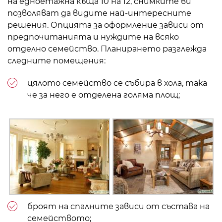
на едноетажна къща 10 на 12, снимките ви
позволяват да видите най-интересните
решения. Опцията за оформление зависи от
предпочитанията и нуждите на всяко
отделно семейство. Планирането разглежда
следните помещения:
цялото семейство се събира в хола, така
че за него е отделена голяма площ;
броят на спалните зависи от състава на
семейството;