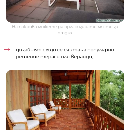
На покрива можете да организирате място за
отдих
дизайнът също се счита за популярно
решение
тераси или веранди
;