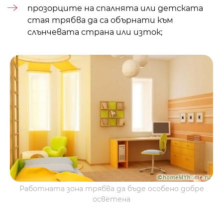
прозорците на спалнята или детската
стая трябва да са обърнати към
слънчевата страна или изток;
Работната зона трябва да бъде особено добре
осветена