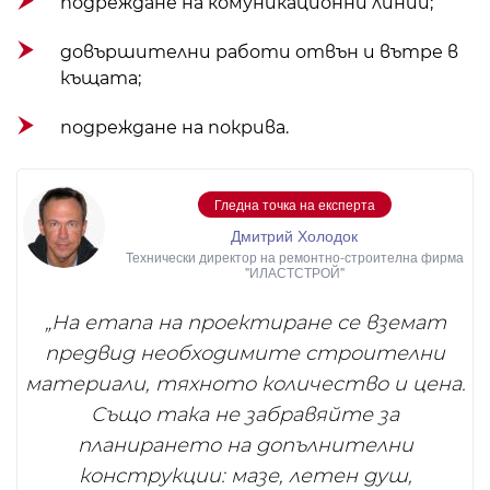
подреждане на комуникационни линии;
довършителни работи отвън и вътре в
къщата;
подреждане на покрива.
Гледна точка на експерта
Дмитрий Холодок
Технически директор на ремонтно-строителна фирма
"ИЛАСТСТРОЙ"
„На етапа на проектиране се вземат
предвид необходимите строителни
материали, тяхното количество и цена.
Също така не забравяйте за
планирането на допълнителни
конструкции: мазе, летен душ,