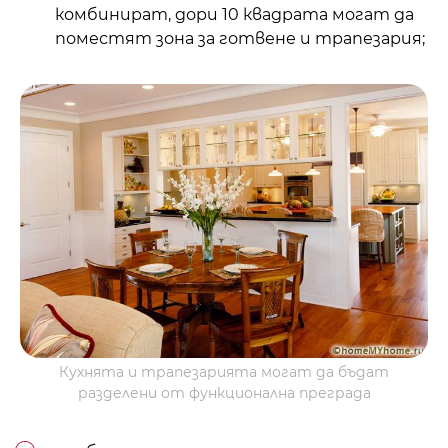
комбинират, дори 10 квадрата могат да
поместят зона за готвене и трапезария;
Кухнята и трапезарията могат да бъдат
разделени от функционална преграда