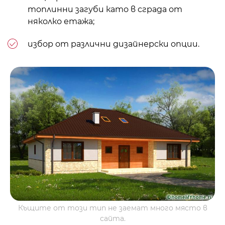
топлинни загуби като в сграда от
няколко етажа;
избор от различни дизайнерски опции.
Къщите от този тип не заемат много място в
сайта.