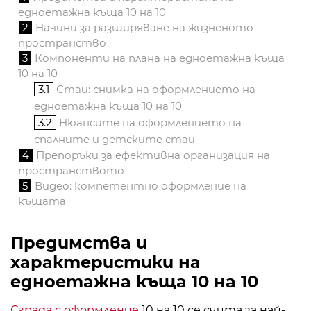
едноетажна къща 10 на 10
2
Начини за разширяване на жизненото
пространство
3
Компоненти на плана на едноетажна къща
10 на 10
3.1
Стаи: снимка на оформлението на
едноетажна къща 10 на 10
3.2
Нюансите на оформлението на
спалните и детските стаи
4
Препоръки за ефективна организация на
пространството
5
Видео: компетентно оформление на
къщата
Предимства и
характеристики на
едноетажна къща 10 на 10
Сграда с оформление
10 на 10 се счита за най-