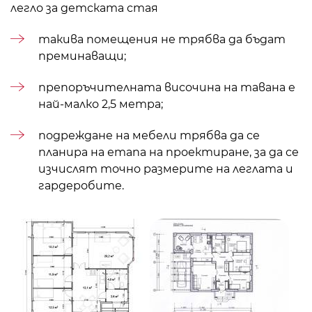
легло за детската стая
такива помещения не трябва да бъдат
преминаващи;
препоръчителната височина на тавана е
най-малко 2,5 метра;
подреждане на мебели
трябва да се
планира на етапа на проектиране, за да се
изчислят точно размерите на леглата и
гардеробите.