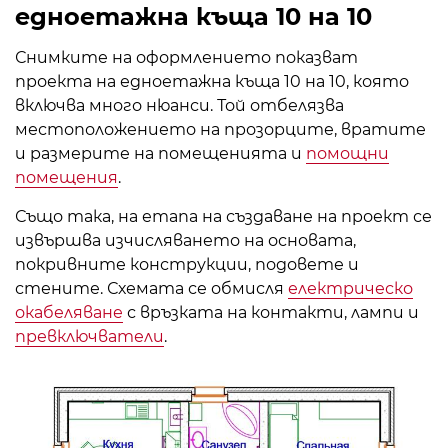
едноетажна къща 10 на 10
Снимките на оформлението показват
проекта на едноетажна къща 10 на 10, която
включва много нюанси. Той отбелязва
местоположението на прозорците, вратите
и размерите на помещенията и
помощни
помещения
.
Също така, на етапа на създаване на проект се
извършва изчисляването на основата,
покривните конструкции, подовете и
стените. Схемата се обмисля
електрическо
окабеляване
с връзката на контакти, лампи и
превключватели
.