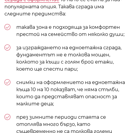
популярната опция. Такава сграда има
следните предимства:
такава зона е подходяща за комфортен
престой на семейство от няколко души;
за изграждането на едноетажна сграда,
фундаментът не е толкова мощен,
колкото за къщи с голям брой етажи,
което ще спести пари;
снимки на оформлението на едноетажна
къща 10 на 10 показват, че няма стълби,
които да представляват опасност за
малките деца;
през зимните периоди стаята се
отоплява много бързо, като
същевременно не са толкова големи