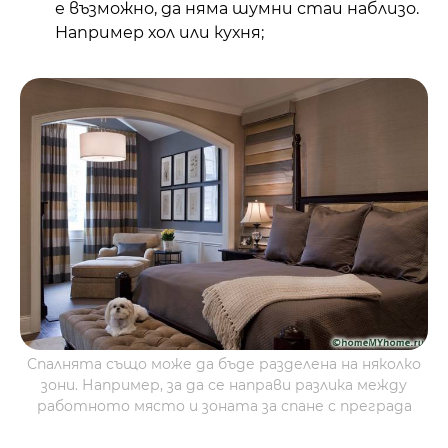
е възможно, да няма шумни стаи наблизо.
Например хол или кухня;
Спалнята също може да бъде разделена на няколко
зони. Например, за да се направи разлика между
работното място и зоната за спане с преграда