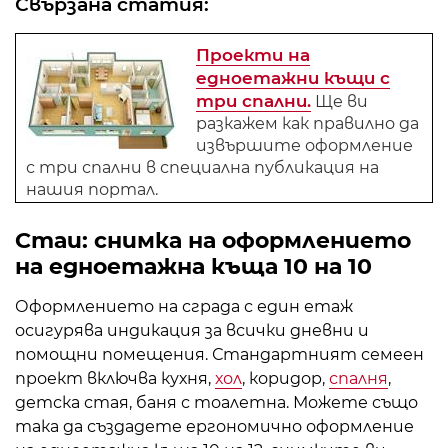
Свързана статия:
Проекти на
едноетажни къщи с
три спални.
Ще ви
разкажем как правилно да
извършите оформление
с три спални в специална публикация на
нашия портал.
Стаи: снимка на оформлението
на едноетажна къща 10 на 10
Оформлението на сграда с един етаж
осигурява индикация за всички дневни и
помощни помещения. Стандартният семеен
проект включва кухня,
хол
, коридор,
спалня
,
детска стая, баня с тоалетна. Можете също
така да създадете ергономично оформление