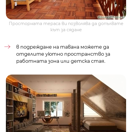
Просторната тераса ви позволява да допълвате
кът за сядане
в
подреждане на тавана
можете да
отделите уютно пространство за
работната зона или
детска стая
.