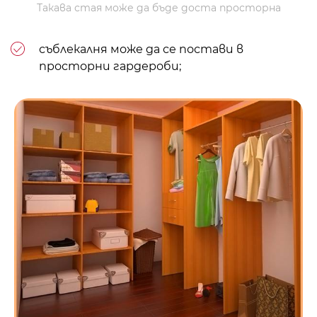
Такава стая може да бъде доста просторна
съблекалня
може да се постави в
просторни гардероби;