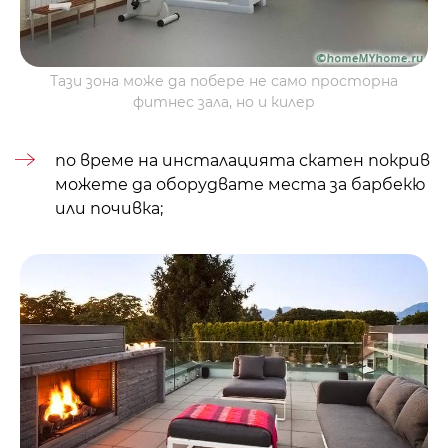
Тази зона може да побере не само просторна
фитнес зала, но и килер
по време на инсталацията
скатен покрив
можете да оборудвате места за барбекю
или почивка;