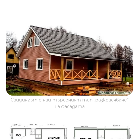
Сайдингът е най-търсеният тип „разкрасяване“
на фасадата