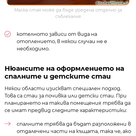
Малка стая може да бъде уредена отделно за
съблекалня
котелното зависи от вида на
отоплението, в някои случаи не е
необходимо.
Нюансите на оформлението на
спалните и детските стаи
Някои области изискват специален подход.
Това са стаи за почивка или детски стаи. При
планирането на такива помещения трябва да
се имат предвид следните характеристики:
спалните трябва да бъдат разположени в
отдалечени части на къщата, така че, ако