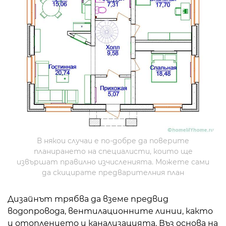
В някои случаи е по-добре да поверите
планирането на специалисти, които ще
извършат правилно изчисленията. Можете сами
да скицирате предварителния план
Дизайнът трябва да вземе предвид
водопровода, вентилационните линии, както
и отоплението и канализацията. Въз основа на