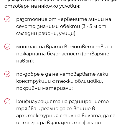
отговаря на няколко условия:
разстояние от червените линии на
селото, значими обекти (3 - 5 м от
съседни райони, улици);
монтаж на врати в съответствие с
пожарната безопасност (отваряне
навън);
по-добре е да не натоварвате леки
конструкции с тежки облицовки,
покривни материали;
конфигурацията на разширението
трябва идеално да се впише в
архитектурния стил на вилата, да се
интегрира в запазените фасади.