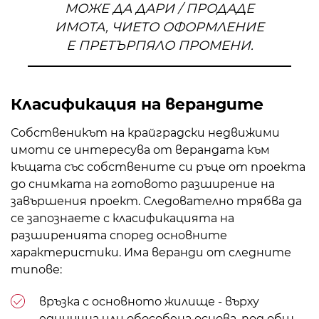
МОЖЕ ДА ДАРИ / ПРОДАДЕ
ИМОТА, ЧИЕТО ОФОРМЛЕНИЕ
Е ПРЕТЪРПЯЛО ПРОМЕНИ.
Класификация на верандите
Собственикът на крайградски недвижими
имоти се интересува от верандата към
къщата със собствените си ръце от проекта
до снимката на готовото разширение на
завършения проект. Следователно трябва да
се запознаете с класификацията на
разширенията според основните
характеристики. Има веранди от следните
типове:
връзка с основното жилище - върху
единична или обособена основа, под общ