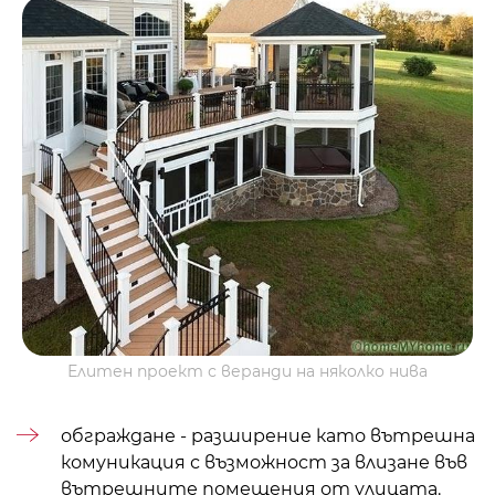
Елитен проект с веранди на няколко нива
обграждане - разширение като вътрешна
комуникация с възможност за влизане във
вътрешните помещения от улицата.