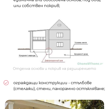
или собствен покрив;
Отделна основа и покрив на разширението
ограждащи конструкции - стълбове
(стелажи), стени, панорамно остъкляване;