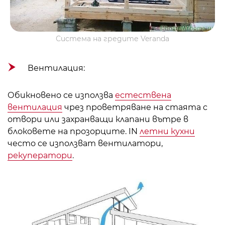
Система на гредите Veranda
Вентилация:
Обикновено се използва
естествена
вентилация
чрез проветряване на стаята с
отвори или захранващи клапани вътре в
блоковете на прозорците. IN
летни кухни
често се използват вентилатори,
рекуператори
.