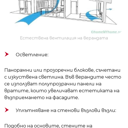
Естествена вентилация на верандата
Осветление:
Панорамни или прозоречни блокове, съчетани
с изкуствена светлина. Във верандите често
се използват полупрозрачни панели на
вратите, които увеличават естетиката на
възприемането на фасадите.
Уплътняване на стенови възлови възли:
Подобно на основите, стените на