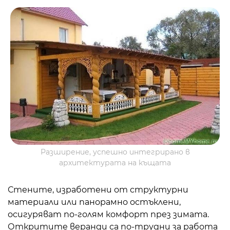
Разширение, успешно интегрирано в
архитектурата на къщата
Стените, изработени от структурни
материали или панорамно остъклени,
осигуряват по-голям комфорт през зимата.
Откритите веранди са по-трудни за работа