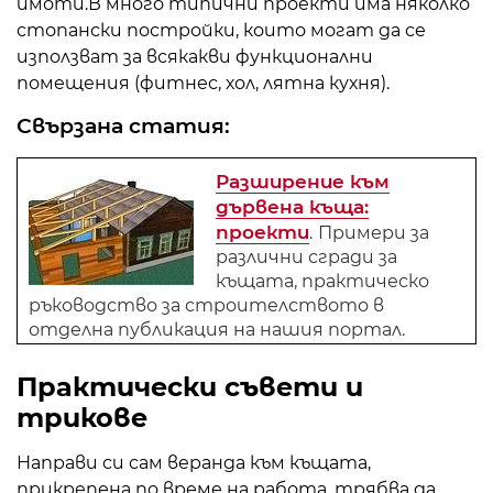
имоти.В много типични проекти има няколко
стопански постройки, които могат да се
използват за всякакви функционални
помещения (фитнес, хол, лятна кухня).
Свързана статия:
Разширение към
дървена къща:
проекти
.
Примери за
различни сгради за
къщата, практическо
ръководство за строителството в
отделна публикация на нашия портал.
Практически съвети и
трикове
Направи си сам веранда към къщата,
прикрепена по време на работа, трябва да