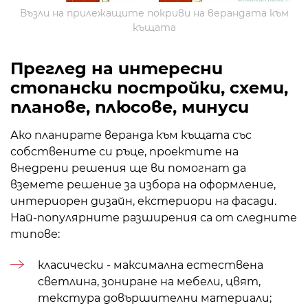
Възли на прилежащите покриви на верандата към
къщата
Преглед на интересни
стопански постройки, схеми,
планове, плюсове, минуси
Ако планирате веранда към къщата със
собствените си ръце, проектите на
внедрени решения ще ви помогнат да
вземете решение за избора на оформление,
интериорен дизайн, екстериори на фасади.
Най-популярните разширения са от следните
типове:
класически - максимална естествена
светлина,
зониране на мебели
, цвят,
текстура
довършителни материали
;