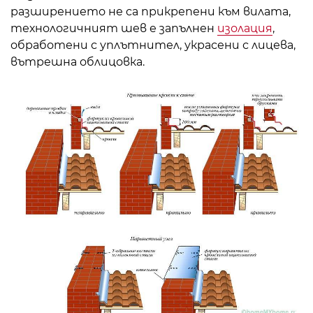
разширението не са прикрепени към вилата,
технологичният шев е запълнен
изолация
,
обработени с уплътнител, украсени с лицева,
вътрешна облицовка.