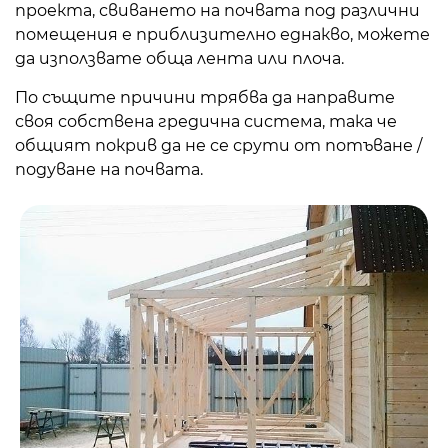
проекта, свиването на почвата под различни
помещения е приблизително еднакво, можете
да използвате обща лента или плоча.
По същите причини трябва да направите
своя собствена гредична система, така че
общият покрив да не се срути от потъване /
подуване на почвата.