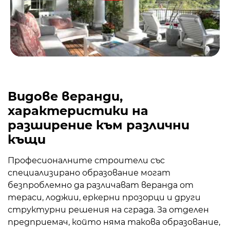
Видове веранди,
характеристики на
разширение към различни
къщи
Професионалните строители със
специализирано образование могат
безпроблемно да различават веранда от
тераси, лоджии, еркерни прозорци и други
структурни решения на сграда. За отделен
предприемач, който няма такова образование,