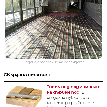
Подово отопление на верандата
Свързана статия:
Топъл под под ламинат
на дървен под.
В
отделна публикация
можете да разберете