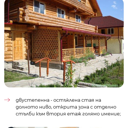
двустепенна - остъклена стая на
долното ниво, открита зона с отделно
стълби към втория етаж
голямо имение;