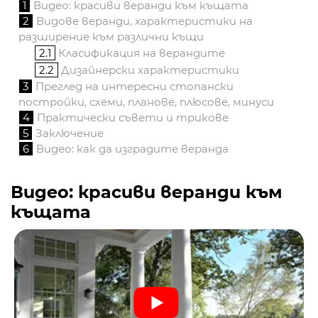
1
Видео: красиви веранди към къщата
2
Видове веранди, характеристики на
разширение към различни къщи
2.1
Класификация на верандите
2.2
Дизайнерски характеристики
3
Преглед на интересни стопански
постройки, схеми, планове, плюсове, минуси
4
Практически съвети и трикове
5
Заключение
6
Видео: как да изградите веранда
Видео: красиви веранди към
къщата