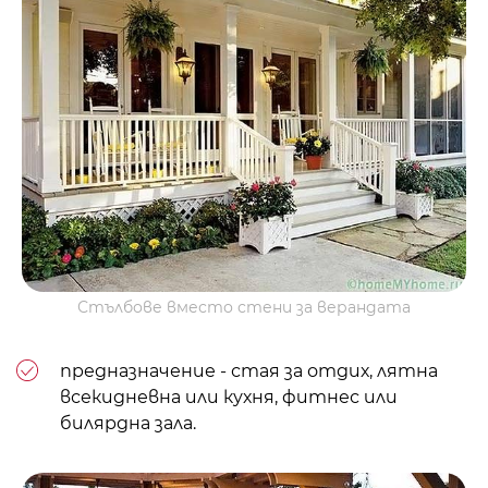
Стълбове вместо стени за верандата
предназначение - стая за отдих, лятна
всекидневна или кухня,
фитнес
или
билярдна зала.