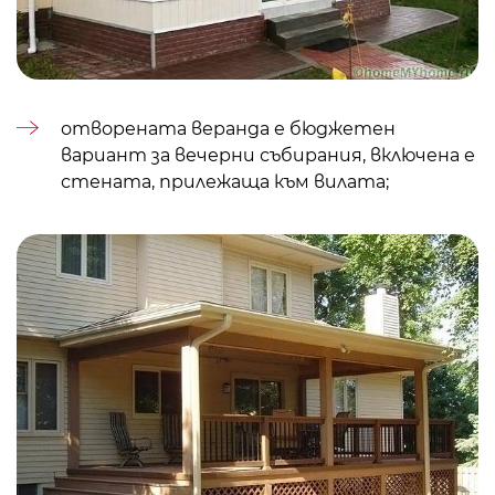
отворената веранда е бюджетен
вариант за вечерни събирания, включена е
стената, прилежаща към вилата;