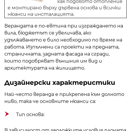
как подовото отопление
е монтирано върху дървена основа и всички
нюанси на инсталацията.
Верандата е по-евтина при изграждането на
вила, бюджетът се увеличава, ако
удължаването е било необходимо по време на
работа. Изпълнени са проекти на предната,
страничната, задната фасада на сгради,
които подобряват външния им вид и
архитектурата на жилището.
Дизайнерски характеристики
Най-често веранда е прикрепена към долното
ниво, така че основните нюанси са:
Тип основа:
В зависимост от геоложките условия плочата