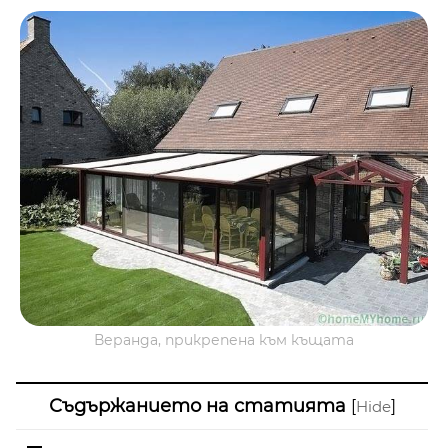
Веранда, прикрепена към къщата
Съдържанието на статията
[
]
Hide