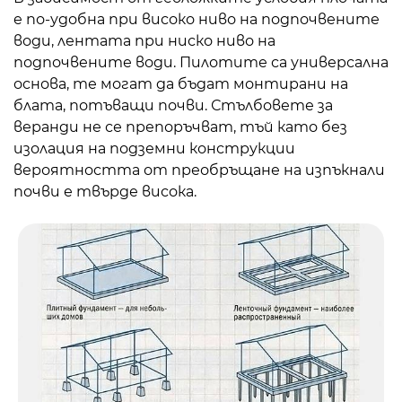
е по-удобна при високо ниво на подпочвените
води, лентата при ниско ниво на
подпочвените води. Пилотите са универсална
основа, те могат да бъдат монтирани на
блата, потъващи почви. Стълбовете за
веранди не се препоръчват, тъй като без
изолация на подземни конструкции
вероятността от преобръщане на изпъкнали
почви е твърде висока.