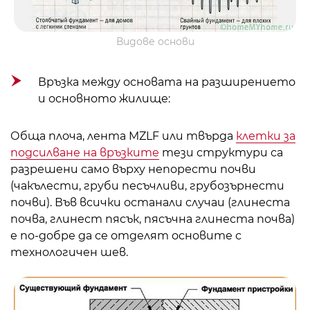
Видове основи
Връзка между основата на разширението
и основното жилище:
Обща плоча, лента MZLF или твърда
клетки за
подсилване на връзките
тези структури са
разрешени само върху непорести почви
(чакълести, груби песъчливи, грубозърнести
почви). Във всички останали случаи (глинеста
почва, глинест пясък, пясъчна глинеста почва)
е по-добре да се отделят основите с
технологичен шев.