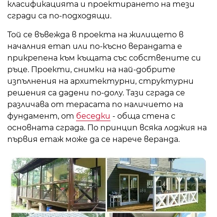
класификацията и проектирането на тези
сгради са по-подходящи.
Той се въвежда в проекта на жилището в
началния етап или по-късно верандата е
прикрепена към къщата със собствените си
ръце. Проекти, снимки на най-добрите
изпълнения на архитектурни, структурни
решения са дадени по-долу. Тази сграда се
различава от терасата по наличието на
фундамент, от
беседки
- обща стена с
основната сграда. По принцип всяка лоджия на
първия етаж може да се нарече веранда.