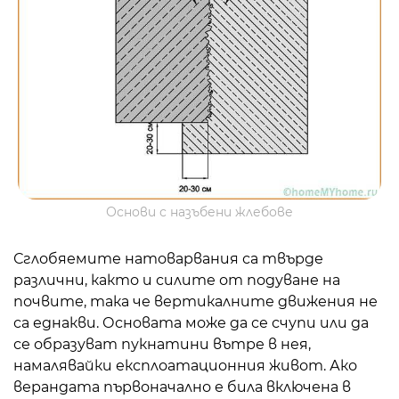
Основи с назъбени жлебове
Сглобяемите натоварвания са твърде
различни, както и силите от подуване на
почвите, така че вертикалните движения не
са еднакви. Основата може да се счупи или да
се образуват пукнатини вътре в нея,
намалявайки експлоатационния живот. Ако
верандата първоначално е била включена в