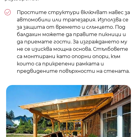
Простите структури включват
навес за
автомобили
или трапезария. Използва се
за защита от времето и слънцето. Под
балдахин
можете да правите пикници и
да приемате гости. За изграждането му
не се изисква мощна основа. Стълбовете
са монтирани като опорни опори, към
които са прикрепени рамката и
предвидените повърхности на стената.