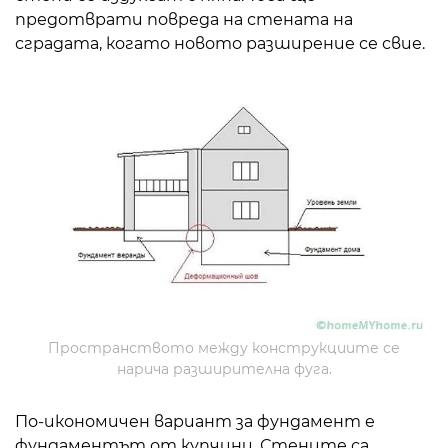
предотврати повреда на стената на
сградата, когато новото разширение се свие.
Пространството между конструкциите се
нарича разширителна фуга.
По-икономичен вариант за фундамент е
фундаментът от купчини. Стените са