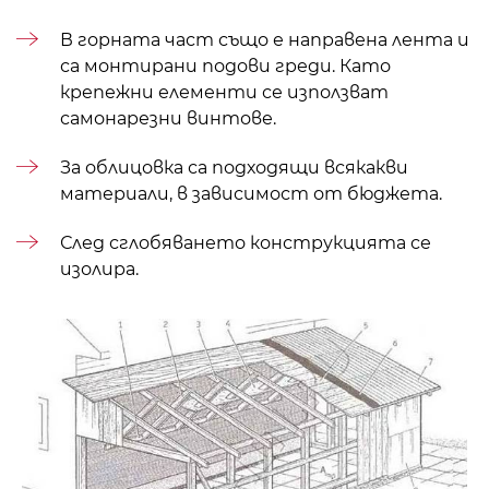
В горната част също е направена лента и
са монтирани подови греди. Като
крепежни елементи се използват
самонарезни винтове.
За облицовка са подходящи всякакви
материали, в зависимост от бюджета.
След сглобяването конструкцията се
изолира.