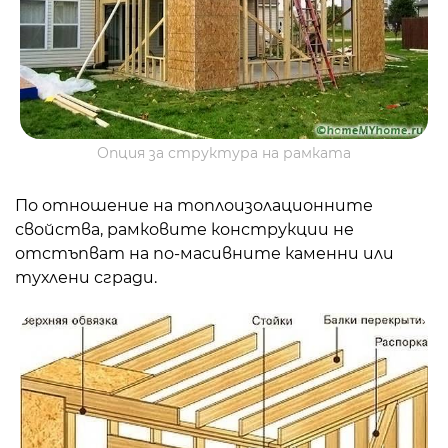
Опция за структура на рамката
По отношение на топлоизолационните
свойства, рамковите конструкции не
отстъпват на по-масивните каменни или
тухлени сгради.