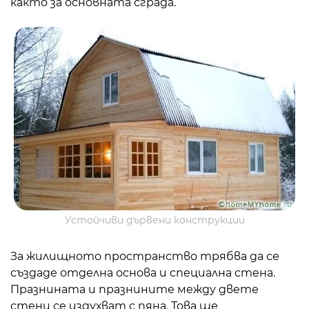
както за основната сграда.
Устойчиви дървени конструкции
За жилищното пространство трябва да се
създаде отделна основа и специална стена.
Празнината и празнините между двете
стени се издухват с пяна. Това ще