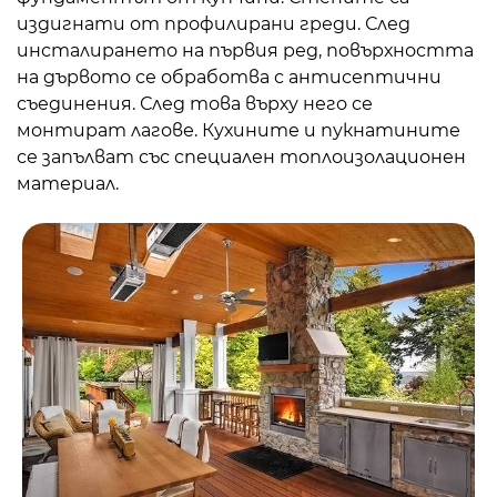
издигнати от профилирани греди. След
инсталирането на първия ред, повърхността
на дървото се обработва с антисептични
съединения. След това върху него се
монтират лагове. Кухините и пукнатините
се запълват със специален топлоизолационен
материал.