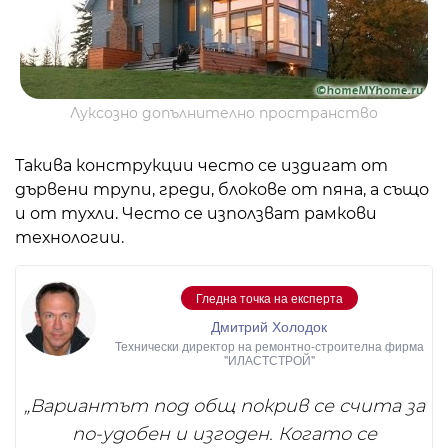
Луксозно допълнително пространство
Такива конструкции често се издигат от
дървени трупи, греди, блокове от пяна, а също
и от тухли. Често се използват рамкови
технологии.
Гледна точка на експерта
Дмитрий Холодок
Технически директор на ремонтно-строителна фирма
"ИЛАСТСТРОЙ"
„Вариантът под общ покрив се счита за
по-удобен и изгоден. Когато се