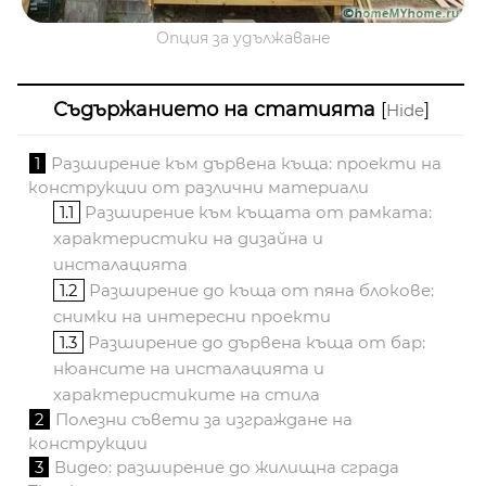
Опция за удължаване
Съдържанието на статията
[
]
Hide
1
Разширение към дървена къща: проекти на
конструкции от различни материали
1.1
Разширение към къщата от рамката:
характеристики на дизайна и
инсталацията
1.2
Разширение до къща от пяна блокове:
снимки на интересни проекти
1.3
Разширение до дървена къща от бар:
нюансите на инсталацията и
характеристиките на стила
2
Полезни съвети за изграждане на
конструкции
3
Видео: разширение до жилищна сграда