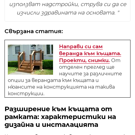
използват надстройки, струва си да се
изчисли здравината на основата. "
Свързана статия:
Направи си сам
веранда към къщата.
Проекти, снимки.
От
отделен преглед ще
научите за различните
опции за верандата към къщата и
нюансите на конструкцията на такива
конструкции.
Разширение към къщата от
рамката: характеристики на
дизайна и инсталацията