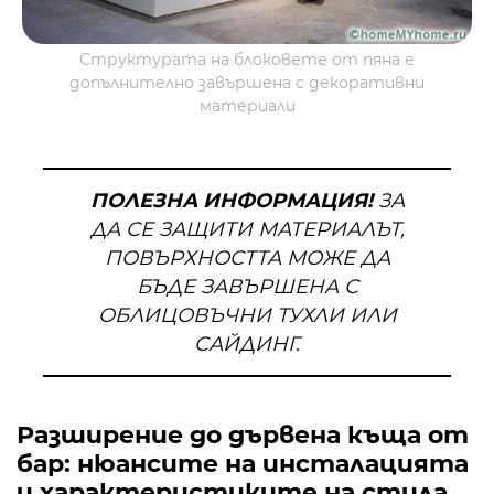
Структурата на блоковете от пяна е
допълнително завършена с декоративни
материали
ПОЛЕЗНА ИНФОРМАЦИЯ!
ЗА
ДА СЕ ЗАЩИТИ МАТЕРИАЛЪТ,
ПОВЪРХНОСТТА МОЖЕ ДА
БЪДЕ ЗАВЪРШЕНА С
ОБЛИЦОВЪЧНИ ТУХЛИ ИЛИ
САЙДИНГ.
Разширение до дървена къща от
бар: нюансите на инсталацията
и характеристиките на стила