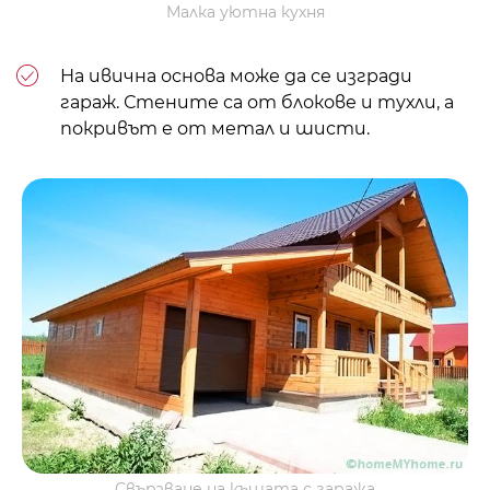
Малка уютна кухня
На ивична основа може да се изгради
гараж. Стените са от блокове и тухли, а
покривът е от метал и шисти.
Свързване на къщата с гаража