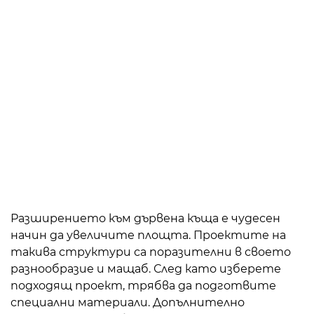
Разширението към дървена къща е чудесен
начин да увеличите площта. Проектите на
такива структури са поразителни в своето
разнообразие и мащаб. След като изберете
подходящ проект, трябва да подготвите
специални материали. Допълнително