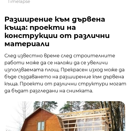
Timelapse
Разширение към дървена
къща: проекти на
конструкции от различни
материали
След известно време след строителните
работи може да се наложи да се увеличи
използваемата площ. Прекрасен изход може да
бъде създаването на разширение към дървена
къща. Проекти от различни структури могат
да бъдат разгледани на снимката.