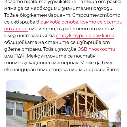
Когато правите удължаване на къща от рамка,
няма да са необходими значителни разходи.
Това е бюджетен вариант. Строителството
се извършва в
рамкова основа, която се състои
от греди
или ленти, изработени от метал.
След инсталацията
структура на рамката
облицовката на стените се извършва от
двете страни. Това използва
OSB плоскости
или ПДЧ. Между плочите се поставя
топлоизолационен материал. Може да бъде
експандиран полистирол или минерална вата.