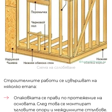
Схема на сглобяване
Строителните работи се извършват на
няколко етапа:
Опаковката се прави по протежение на
основата. След това се монтират
ъгловите опори и междинните стълбове.