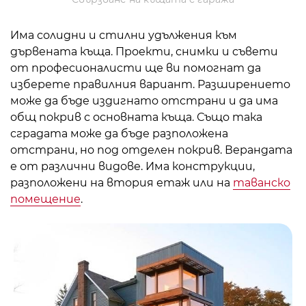
Има солидни и стилни удължения към
дървената къща. Проекти, снимки и съвети
от професионалисти ще ви помогнат да
изберете правилния вариант. Разширението
може да бъде издигнато отстрани и да има
общ покрив с основната къща. Също така
сградата може да бъде разположена
отстрани, но под отделен покрив. Верандата
е от различни видове. Има конструкции,
разположени на втория етаж или на
таванско
помещение
.