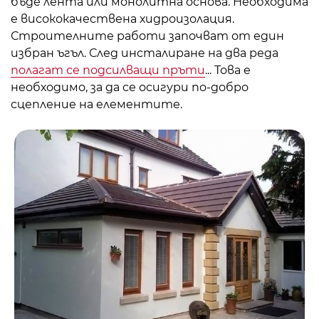
бъде лента или монолитна основа. Необходима
е висококачествена хидроизолация.
Строителните работи започват от един
избран ъгъл. След инсталиране на два реда
полагат се подсилващи пръти
... Това е
необходимо, за да се осигури по-добро
сцепление на елементите.