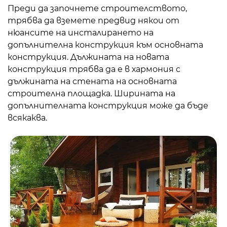
Преди да започнете строителството,
трябва да вземете предвид някои от
нюансите на инсталирането на
допълнителна конструкция към основната
конструкция. Дължината на новата
конструкция трябва да е в хармония с
дължината на стената на основната
строителна площадка. Ширината на
допълнителната конструкция може да бъде
всякаква.