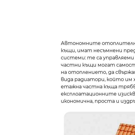
Автономните отоплителни 
къщи, имат несъмнени пр
системи: те са управляеми
частни къщи могат самос
на отоплението, да свърж
вида радиатори, който им х
етажна частна къща трябва
експлоатационните изисква
икономична, проста и издр