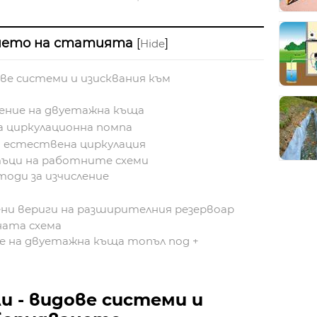
ието на статията
[
]
Hide
ве системи и изисквания към
ление на двуетажна къща
 циркулационна помпа
а естествена циркулация
ъци на работните схеми
тоди за изчисление
и вериги на разширителния резервоар
ната схема
ие на двуетажна къща топъл под +
и - видове системи и