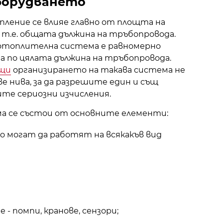
оборудването
пление се влияе главно от площта на
т.е. общата дължина на тръбопровода.
 отоплителна система е равномерно
 по цялата дължина на тръбопровода.
ъщи
организирането на такава система не
ве нива, за да разрешите един и същ
ите сериозни изчисления.
а се състои от основните елементи:
о могат да работят на всякакъв вид
 - помпи, кранове, сензори;