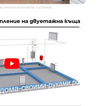
на отоплителната система
опление на двуетажна къща