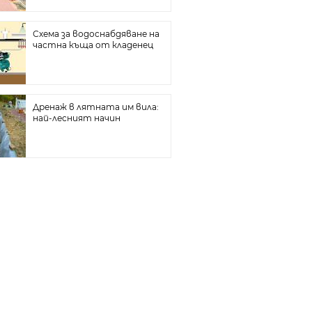
Схема за водоснабдяване на
частна къща от кладенец
Дренаж в лятната им вила:
най-лесният начин