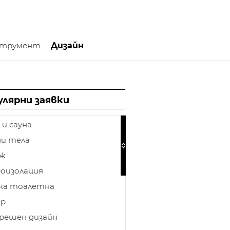
струмент
Дизайн
улярни заявки
 и сауна
и тела
аж
оизолация
ка тоалетна
ор
решен дизайн