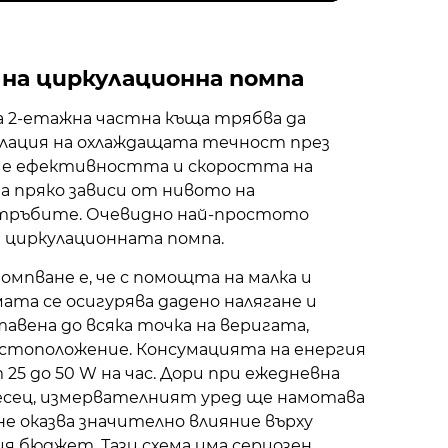
на циркулационна помпа
на 2-етажна частна къща трябва да
улация на охлаждащата течност през
ме ефективността и скоростта на
 пряко зависи от нивото на
 тръбите. Очевидно най-простото
 циркулационната помпа.
омпване е, че с помощта на малка и
ата се осигурява дадено налягане и
авена до всяка точка на веригата,
стоположение. Консумацията на енергия
25 до 50 W на час. Дори при ежедневна
есец, измервателният уред ще намотава
не оказва значително влияние върху
 бюджет. Тази схема има сериозен