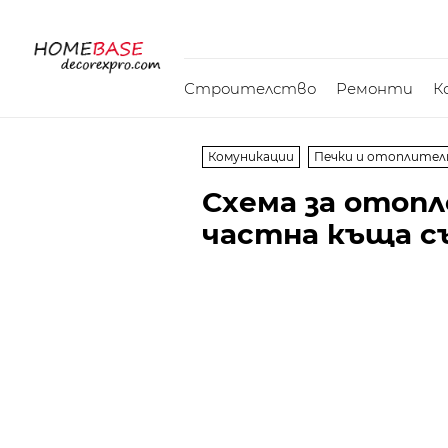
Строителство
Ремонти
К
Комуникации
Печки и отоплител
Схема за отопл
частна къща съ