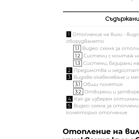
Съдържан
1
Отопление на вили - видо
оборудването
1.1
Видео: схема за отоп
1.2
Системи с монтаж на
1.3
Системи, базирани н
2
Предимства и недостат
3
Видове окабеляване и ме
3.1
Общи понятия
3.2
Отворени и затворен
4
Как да изберем оптимал
5
Видео: схема за отоплен
колекторно отопление
Отопление на вил