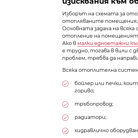
изисквания към 
Изборът на схемата за ото
отопляваните помещения, 
Основната задача на всяка
отопление на помещенията
Ако в
малки едноетажни к
е трудно, тогава в вили с д
проблем, трябва да направ
Всяка отоплителна систем
бойлер
или печки, коит
гориво;
тръбопровод;
радиатори;
хидравлично оборудване