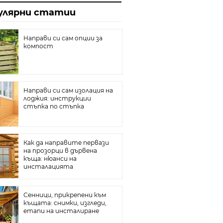
йн
улярни статии
та с гипсокартон
плителни радиатори
Направи си сам опции за
компост
ина
собствените си ръце
Направи си сам изолация на
тични ями
лоджия: инструкции
стъпка по стъпка
е и добре
л под
реватели
Как да направите первази
на прозорци в дървена
къща: нюанси на
инсталацията
Сенници, прикрепени към
къщата: снимки, изгледи,
етапи на инсталиране