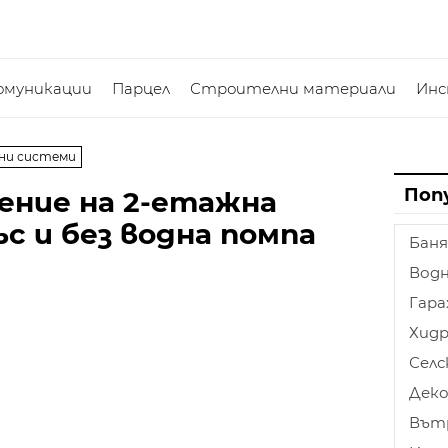
омуникации
Парцел
Строителни материали
Ин
ни системи
Поп
ение на 2-етажна
с и без водна помпа
Баня
Водн
Гар
Хидр
Селс
Дек
Вът