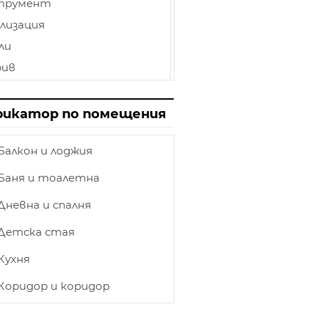
трумент
лизация
ли
рив
иниран паркет
лбище
рикатор по помещения
пи
Балкон и лоджия
нат таван
ет
Баня и тоалетна
товка
Дневна и спалня
етление
Детска стая
ършване
Кухня
и и камини
ка
Коридор и коридор
ирения на къщи