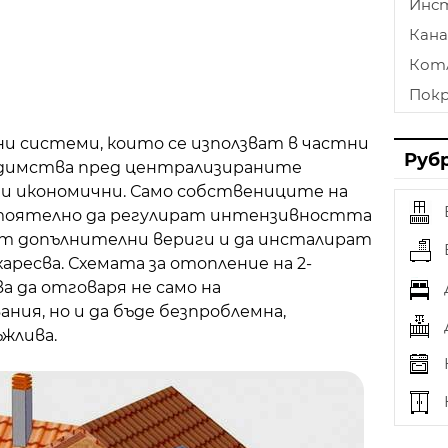
Инс
Кана
Кот
Пок
Лам
системи, които се използват в частни
Стъ
Руб
едимства пред централизираните
Пом
 и икономични. Само собствениците на
Опъ
тоятелно да регулират интензивността
ат допълнителни вериги и да инсталират
Тап
аресва. Схемата за отопление на 2-
Фех
 да отговаря не само на
Осв
ния, но и да бъде безпроблемна,
Зав
ъжлива.
Печк
Плоч
Разш