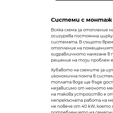
Системи с монтаж 
Всяка схема за отопление 
осигурява постоянна цирк
системата. В същото вре
отопление на помещенията
хидравличното налягане в
решение на този проблем е
Хубавото на схемите за изп
икономична помпа в систем
топлата вода ще бъде дост
независимо от нейното ме
на такова устройство е от 
непрекъсната работа на м
не повече от 40 kW, което 
потреблението на семейния