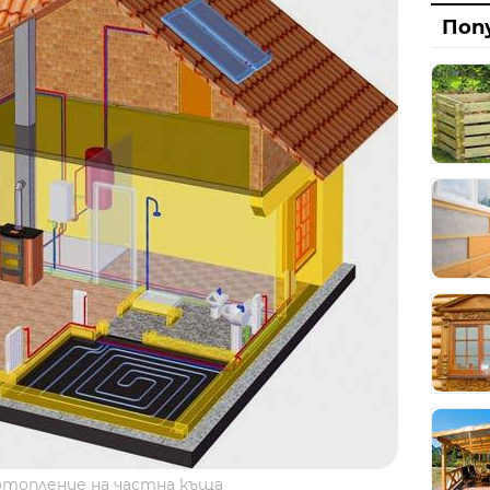
Диза
Поп
Рабо
Ото
Град
ВиК
Със 
Сеп
Добр
Топъ
Наг
 отопление на частна къща