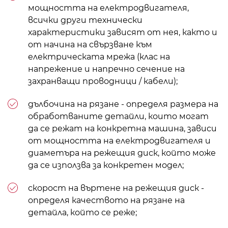
мощността на електродвигателя,
всички други технически
характеристики зависят от нея, както и
от начина на свързване към
електрическата мрежа (клас на
напрежение и напречно сечение на
захранващи проводници / кабели);
дълбочина на рязане - определя размера на
обработваните детайли, които могат
да се режат на конкретна машина, зависи
от мощността на електродвигателя и
диаметъра на режещия диск, който може
да се използва за конкретен модел;
скорост на въртене на режещия диск -
определя качеството на рязане на
детайла, който се реже;