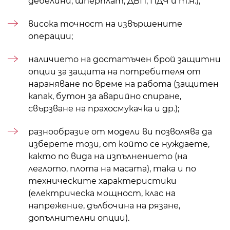
дебелини,
шперплат
,
ДВП
,
ПДЧ
и т.н.);
висока точност на извършените
операции;
наличието на достатъчен брой защитни
опции за защита на потребителя от
нараняване по време на работа (защитен
капак, бутон за аварийно спиране,
свързване на прахосмукачка и др.);
разнообразие от модели ви позволява да
изберете този, от който се нуждаете,
както по вида на изпълнението (на
леглото, плота на масата), така и по
техническите характеристики
(електрическа мощност, клас на
напрежение, дълбочина на рязане,
допълнителни опции).