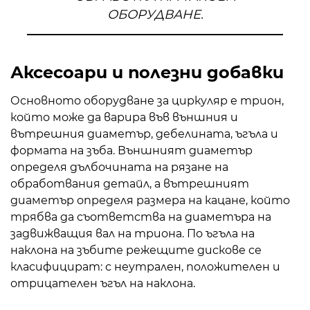
ОБОРУДВАНЕ.
Аксесоари и полезни добавки
Основното оборудване за циркуляр е трион,
който може да варира във външния и
вътрешния диаметър, дебелината, ъгъла и
формата на зъба. Външният диаметър
определя дълбочината на рязане на
обработвания детайл, а вътрешният
диаметър определя размера на кацане, който
трябва да съответства на диаметъра на
задвижващия вал на триона. По ъгъла на
наклона на зъбите режещите дискове се
класифицират: с неутрален, положителен и
отрицателен ъгъл на наклона.