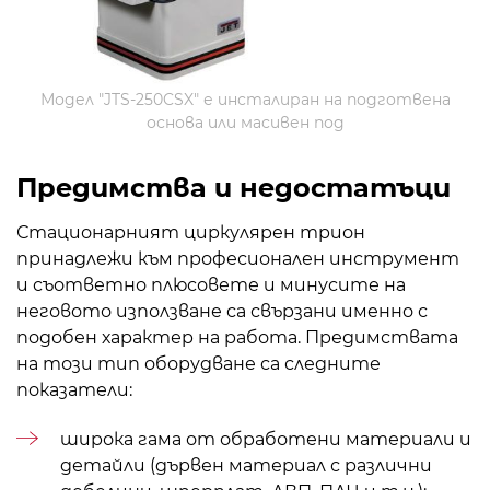
Модел "JTS-250CSX" е инсталиран на подготвена
основа или масивен под
Предимства и недостатъци
Стационарният циркулярен трион
принадлежи към професионален инструмент
и съответно плюсовете и минусите на
неговото използване са свързани именно с
подобен характер на работа. Предимствата
на този тип оборудване са следните
показатели:
широка гама от обработени материали и
детайли (дървен материал с различни