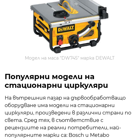
Модел на маса "DW745" марка DEWALT
Популярни модели на
стационарни циркуляри
На вътрешния пазар на дървообработващо
оборудване има модели на стационарни
циркуляри, произведени в различни страни по
света. Сред тях, в съответствие с
рецензиите на реални потребители, най-
популярните марки са: Bosch и Metabo