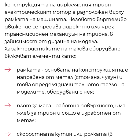
конструкцията на циркулярния трион
електрическият мотор е разположен върху
рамката на машината. Неговото въртеливо
движение се предава директно или чрез
трансмисионен механизъм на триона, в
зависимост от дизайна на модела.
Характеристиките на такова оборудване
включват елементи като:
рамката - основата на конструкцията, е
направена от метал (стомана, чугун) и
това определя значителното тегло на
моделите, оборудвани с нея;
плот за маса - работна повърхност, има
жлеб за трион и също е изработен от
метал;
скоростната кутия или ролката (в