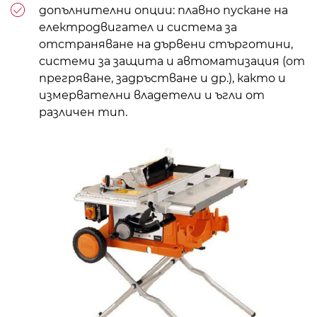
допълнителни опции: плавно пускане на
електродвигател и система за
отстраняване на дървени стърготини,
системи за защита и автоматизация (от
прегряване, задръстване и др.), както и
измервателни владетели и ъгли от
различен тип.