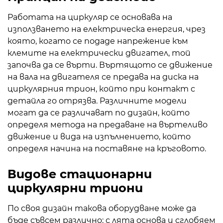
Работата на циркуляр се основава на
използването на електрическа енергия, чрез
която, когато се подаде напрежение към
клемите на електрически двигател, той
започва да се върти. Въртящото се движение
на вала на двигателя се предава на диска на
циркулярния трион, който при контакт с
детайла го отрязва. Различните модели
могат да се различават по дизайн, който
определя метода на предаване на въртеливо
движение и вида на изпълнението, който
определя начина на поставяне на кръговото.
Видове стационарни
циркулярни триони
По своя дизайн такова оборудване може да
бъде съвсем различно: с лята основа и сглобяем