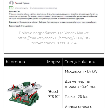
Повече подробности за Yandex.Market:
https://market.yandex.ru/catalog/71001/list?
text=metabo%20ts%20254
Картина
Модел
Спецификации
Мощност - 1,4 kW;
Диаметър на
триона - 254 мм;
"Bosch
PTS 10"
Тегло - 26 кг;
Допълнителни