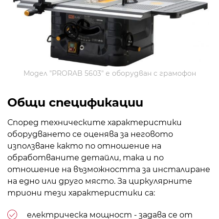
Модел "PRORAB 5603" е оборудван с грамофон
Общи спецификации
Според техническите характеристики
оборудването се оценява за неговото
използване както по отношение на
обработваните детайли, така и по
отношение на възможността за инсталиране
на едно или друго място. За циркулярните
триони тези характеристики са:
електрическа мощност - задава се от