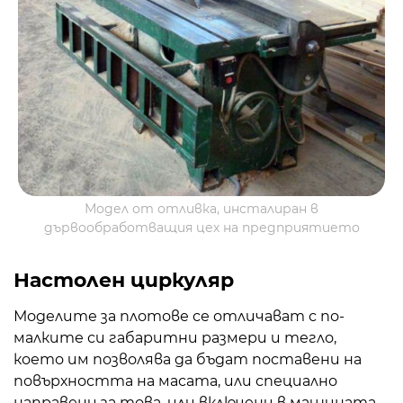
Модел от отливка, инсталиран в
дървообработващия цех на предприятието
Настолен циркуляр
Моделите за плотове се отличават с по-
малките си габаритни размери и тегло,
което им позволява да бъдат поставени на
повърхността на масата, или специално
направени за това, или включени в машината.