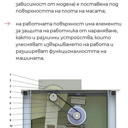
зависимост от модела) е поставена под
повърхността на плота на масата;
на работната повърхност има елементи
за защита на работника от нараняване,
както и различни устройства, които
улесняват извършването на работа и
разширяват функционалността на
машината.