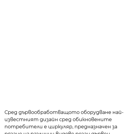
Сред дървообработващото оборудване най-
известният дизайн сред обикновените
потребители е циркуляр, предназначен за
рязане на различни видове резан дървен