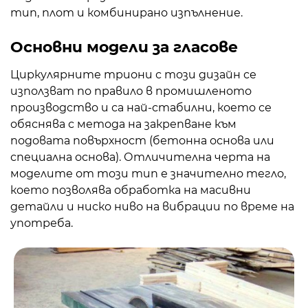
тип, плот и комбинирано изпълнение.
Основни модели за гласове
Циркулярните триони с този дизайн се
използват по правило в промишленото
производство и са най-стабилни, което се
обяснява с метода на закрепване към
подовата повърхност (бетонна основа или
специална основа). Отличителна черта на
моделите от този тип е значително тегло,
което позволява обработка на масивни
детайли и ниско ниво на вибрации по време на
употреба.