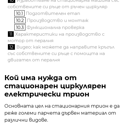
10
Изработване на стационарна машина със
собствените си ръце от ръчен циркуляр
10.1
Подготвителен етап
10.2
Производство и монтаж
10.3
Функционална проверка
11
Характеристики на производство с
мотор от пералня
12
Видео: как можете да направите кръгъл
със собствените си ръце с помощта на
двигател от пералня
Кой има нужда от
стационарен циркулярен
електрически трион
Основната цел на стационарния трион е да
реже големи парчета дървен материал от
различни видове.