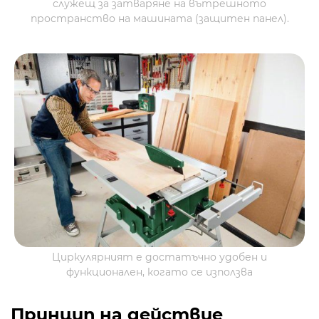
служещ за затваряне на вътрешното
пространство на машината (защитен панел).
Циркулярният е достатъчно удобен и
функционален, когато се използва
Принцип на действие