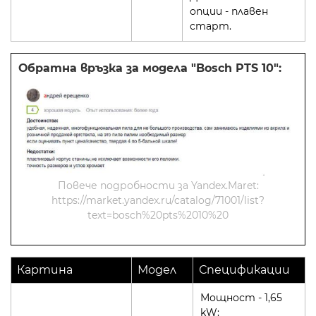
опции - плавен
старт.
Обратна връзка за модела "Bosch PTS 10":
Повече подробности за Yandex.Maret:
https://market.yandex.ru/catalog/71001/list?
text=bosch%20pts%2010%20
Картина
Модел
Спецификации
Мощност - 1,65
kW;