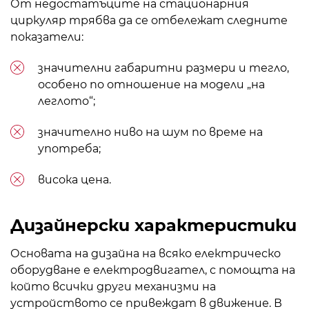
От недостатъците на стационарния
циркуляр трябва да се отбележат следните
показатели:
значителни габаритни размери и тегло,
особено по отношение на модели „на
леглото“;
значително ниво на шум по време на
употреба;
висока цена.
Дизайнерски характеристики
Основата на дизайна на всяко електрическо
оборудване е електродвигател, с помощта на
който всички други механизми на
устройството се привеждат в движение. В