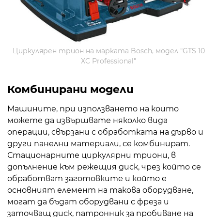
Циркулярен трион на марката Bosch, модел "GTS 10
XC Professional"
Комбинирани модели
Машините, при използването на които
можете да извършвате няколко вида
операции, свързани с обработката на дърво и
други панелни материали, се комбинират.
Стационарните циркулярни триони, в
допълнение към режещия диск, чрез който се
обработват заготовките и който е
основният елемент на такова оборудване,
могат да бъдат оборудвани с фреза и
заточващ диск, патронник за пробиване на