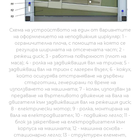
Схема на устройството на един от вариантите
на оформлението на неподвижния циркуляр: 1 -
ограничителна плоча, с помощта на която се
регулира ширината на отсечената част; 2 -
режещ диск; 3 - работна повърхност (плот на
маса); 4 - ролка на задвижващия вал на триона; 5 -
задвижващ вал на трион с лагерен възел; 6 - кожух,
който осигурява отстраняване на дървени
стърготини, генерирани по време на
използването на машината; 7 - колан, използван за
предаване на въртеливото движение на вала на
двигателя към задвижващия вал на режещия диск;
8 - електрически мотор; 9 - ролка, монтирана на
вала на електродвигател; 10 - подвижно легло; 11 -
блок за закрепване на електродвигателя към
корпуса на машината; 12 - машинна основа -
стационарно легло; 13 - структурен елемент,