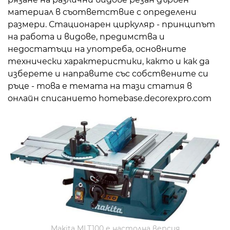
материал в съответствие с определени
размери. Стационарен циркуляр - принципът
на работа и видове, предимства и
недостатъци на употреба, основните
технически характеристики, както и как да
изберете и направите със собствените си
ръце - това е темата на тази статия в
онлайн списанието homebase.decorexpro.com
Makita MLT100 е настолна версия