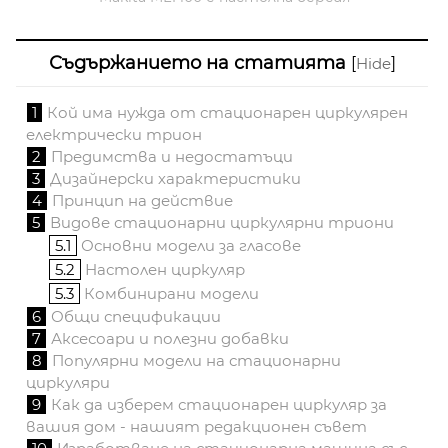
Съдържанието на статията
[
]
Hide
1
Кой има нужда от стационарен циркулярен
електрически трион
2
Предимства и недостатъци
3
Дизайнерски характеристики
4
Принцип на действие
5
Видове стационарни циркулярни триони
5.1
Основни модели за гласове
5.2
Настолен циркуляр
5.3
Комбинирани модели
6
Общи спецификации
7
Аксесоари и полезни добавки
8
Популярни модели на стационарни
циркуляри
9
Как да изберем стационарен циркуляр за
вашия дом - нашият редакционен съвет