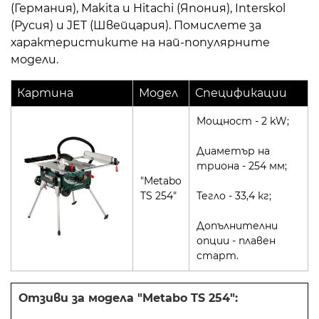
(Германия), Makita и Hitachi (Япония), Interskol
(Русия) и JET (Швейцария). Помислете за
характеристиките на най-популярните
модели.
Картина
Модел
Спецификации
Мощност - 2 kW;
Диаметър на
триона - 254 мм;
"Metabo
TS 254"
Тегло - 33,4 кг;
Допълнителни
опции - плавен
старт.
Отзиви за модела "Metabo TS 254":