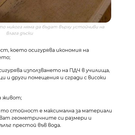
то никога няма да бъдат върху устойчиви на
влага дъски
ст, което осигурява икономия на
ето;
сигурява използването на ПДЧ в училища,
ци и други помещения и сгради с високи
н живот;
ято стойност е максимална за материали
азват геометричните си размери и
ълъг престой във вода.