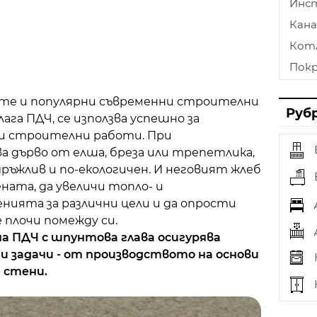
Инс
Кана
Кот
Пок
Лам
те и популярни съвременни строителни
Стъ
Руб
ага ПДЧ, се използва успешно за
Пом
и строителни работи. При
Опъ
а дърво от елша, бреза или трепетлика,
ръжлив и по-екологичен. И неговият жлеб
Тап
ената, да увеличи топло- и
Фех
нията за различни цели и да опрости
Осв
плочи помежду си.
Зав
 ПДЧ с шпунтова глава осигурява
ни задачи - от производството на основи
Печк
и стени.
Плоч
Разш