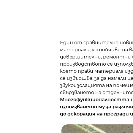
Един от сравнително нови
материали, устойчиви на вл
довършителни, ремонтни 
производството се използв
което прави материала изд
се извършва, за да намали ц
звукоизолацията на помеще
свързването на отделните 
Многофункционалността на
използването му за различ
до декорация на прегради 