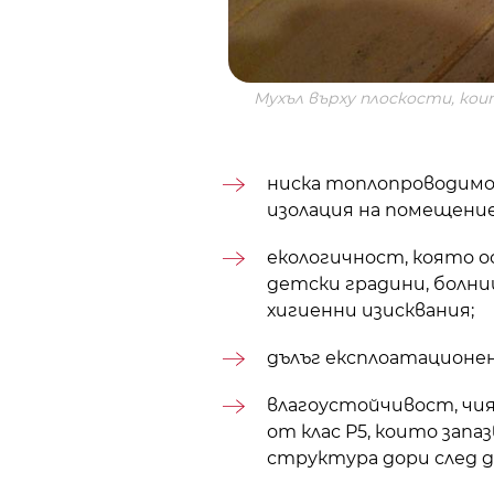
Мухъл върху плоскости, кои
ниска топлопроводимо
изолация на помещени
екологичност, която о
детски градини, болни
хигиенни изисквания;
дълъг експлоатационе
влагоустойчивост, чи
от клас P5, които зап
структура дори след д