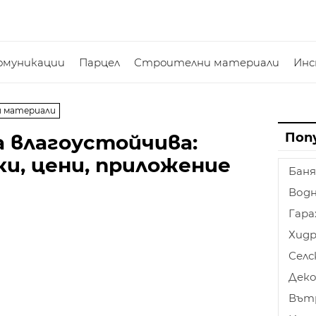
омуникации
Парцел
Строителни материали
Ин
и материали
Поп
 влагоустойчива:
и, цени, приложение
Баня
Водн
Гар
Хидр
Селс
Дек
Вът