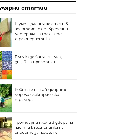
йн
улярни статии
та с гипсокартон
плителни радиатори
Шумоизолация на стени в
апартамент: съвременни
ина
материали и техните
характеристики
собствените си ръце
Плочки за баня: снимки,
тични ями
дизайн и препоръки
е и добре
л под
реватели
Рейтинг на най-добрите
модели електрически
тримери
Тротоарни плочи в двора на
частна къща: снимка на
опциите за полагане