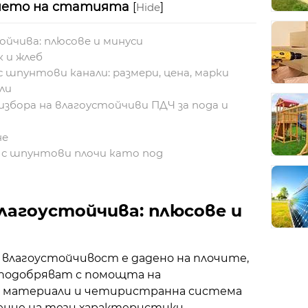
ието на статията
[
]
Hide
йчива: плюсове и минуси
к и жлеб
 шпунтови канали: размери, цена, марки
ли
збора на влагоустойчиви ПДЧ за пода и
не
 с шпунтови плочи като под
лагоустойчива: плюсове и
 влагоустойчивост е дадено на плочите,
подобряват с помощта на
и материали и четиристранна система
арение на тези характеристики