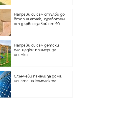
Направи си сам стълби до
втория етаж, изработени
от дърво с завой от 90
Направи си сам детски
площадки: примери за
снимки
Слънчеви панели за дома:
цената на комплекта