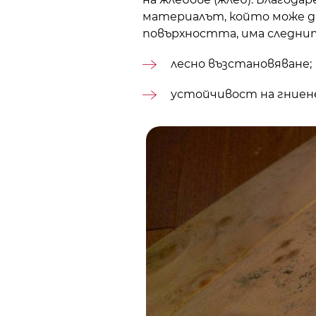
материалът, който може да
повърхността, има следни
лесно възстановяване;
устойчивост на гниене