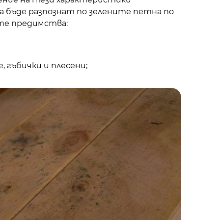
 бъде разпознат по зелените петна по
те предимства:
, гъбички и плесени;