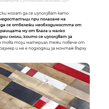
кновените и устойчиви на влага ПДЧ
ски могат да се използват като
 недостатъци при полагане на
а да се отбележи необходимостта от
раищата му от влага и малко
ни смоли, които се използват за
вен това този материал тежи повече от
размер и не е подходящ за монтаж върху