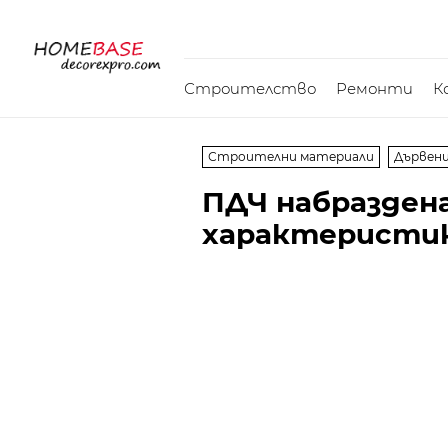
Строителство
Ремонти
К
Строителни материали
Дървен
ПДЧ набраздена
характеристик