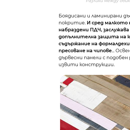
Разлики между оби
Боядисани и ламинирани дъ
покритие.
И сред малкото
набраздени ПДЧ, заслужав
допълнителна защита на к
съдържание на формалдехид
пресоване на чипове
... Ос
дървесни панели с подобен 
извити конструкции.