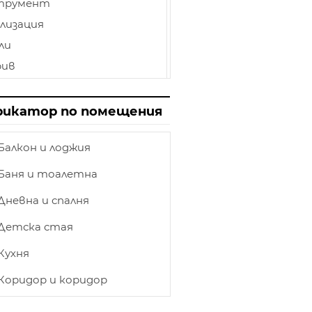
трумент
лизация
ли
рив
иниран паркет
лбище
рикатор по помещения
пи
Балкон и лоджия
нат таван
ет
Баня и тоалетна
товка
Дневна и спалня
етление
Детска стая
ършване
Кухня
и и камини
ка
Коридор и коридор
ирения на къщи