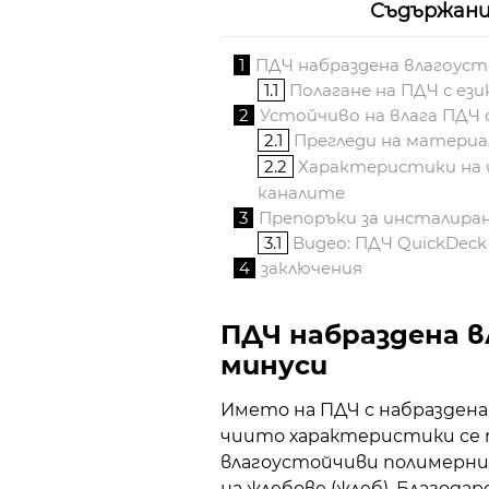
Съдържан
1
ПДЧ набраздена влагоусто
1.1
Полагане на ПДЧ с ези
2
Устойчиво на влага ПДЧ с
2.1
Прегледи на материа
2.2
Характеристики на и
каналите
3
Препоръки за инсталира
3.1
Видео: ПДЧ QuickDeck
4
заключения
ПДЧ набраздена в
минуси
Името на ПДЧ с набраздена
чиито характеристики се 
влагоустойчиви полимерн
на жлебове (жлеб). Благод