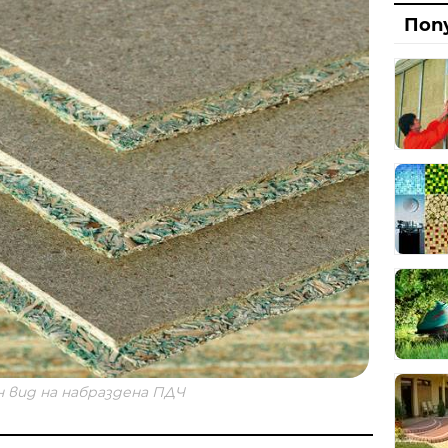
Диза
Поп
Рабо
Ото
Град
ВиК
Със 
Сеп
Добр
Топъ
Наг
 вид на набраздена ПДЧ