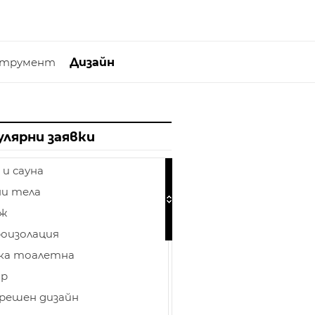
струмент
Дизайн
улярни заявки
 и сауна
и тела
аж
оизолация
ка тоалетна
ор
решен дизайн