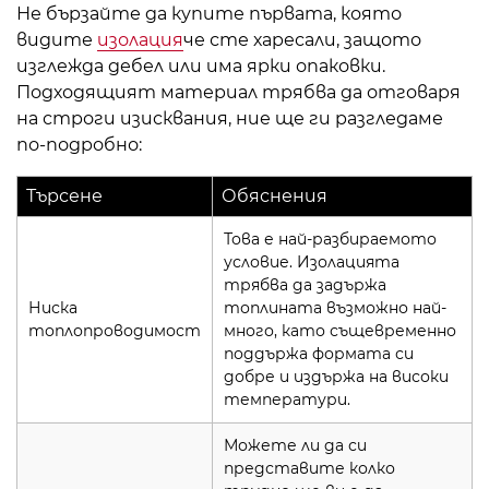
Не бързайте да купите първата, която
видите
изолация
че сте харесали, защото
изглежда дебел или има ярки опаковки.
Подходящият материал трябва да отговаря
на строги изисквания, ние ще ги разгледаме
по-подробно:
Търсене
Обяснения
Това е най-разбираемото
условие. Изолацията
трябва да задържа
Ниска
топлината възможно най-
топлопроводимост
много, като същевременно
поддържа формата си
добре и издържа на високи
температури.
Можете ли да си
представите колко