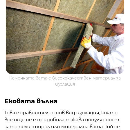
Каменната вата е висококачествен материал за
изолация
Ековата вълна
Това е сравнително нов вид изолация, която
все още не е придобила такава популярност
като полистирол или минерална вата. Той се