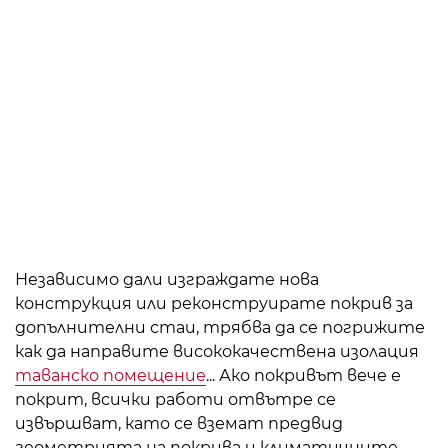
Независимо дали изграждате нова
конструкция или реконструирате покрив за
допълнителни стаи, трябва да се погрижите
как да направите висококачествена изолация
таванско помещение
... Ако покривът вече е
покрит, всички работи отвътре се
извършват, като се вземат предвид
геометрията на покрива и климатичните