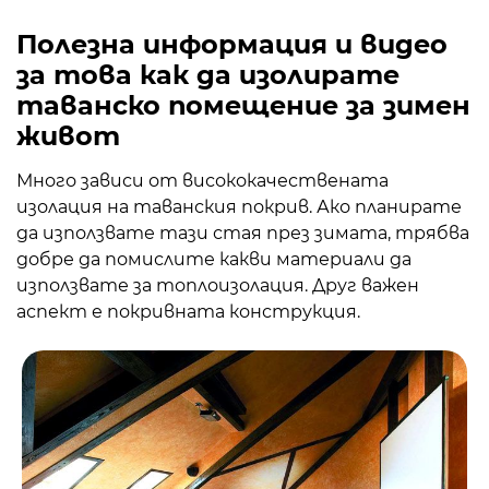
Полезна информация и видео
за това как да изолирате
таванско помещение за зимен
живот
Много зависи от висококачествената
изолация на таванския покрив. Ако планирате
да използвате тази стая през зимата, трябва
добре да помислите какви материали да
използвате за топлоизолация. Друг важен
аспект е покривната конструкция.