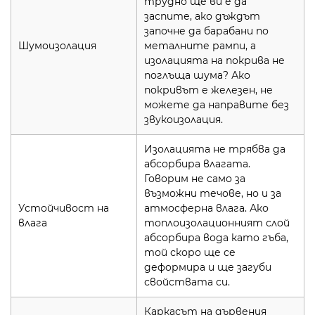
трудно ще ви е да
заспите, ако дъждът
започне да барабани по
Шумоизолация
металните рампи, а
изолацията на покрива не
поглъща шума? Ако
покривът е железен, не
можете да направите без
звукоизолация.
Изолацията не трябва да
абсорбира влагата.
Говорим не само за
възможни течове, но и за
Устойчивост на
атмосферна влага. Ако
влага
топлоизолационният слой
абсорбира вода като гъба,
той скоро ще се
деформира и ще загуби
свойствата си.
Каркасът на дървения