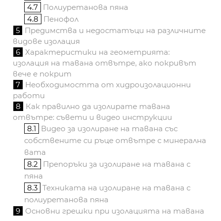
4.7
Полиуретанова пяна
4.8
Пенофол
5
Предимства и недостатъци на различните
видове изолация
6
Характеристики на геометрията:
изолация на тавана отвътре, ако покривът
вече е покрит
7
Необходимостта от хидроизолационни
работи
8
Как правилно да изолирате тавана
отвътре: съвети и видео инструкции
8.1
Видео за изолиране на тавана със
собствените си ръце отвътре с минерална
вата
8.2
Препоръки за изолиране на тавана с
пяна
8.3
Техниката на изолиране на тавана с
полиуретанова пяна
9
Основни грешки при изолацията на тавана