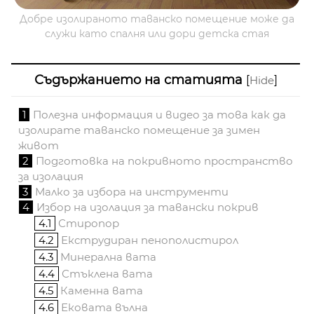
Добре изолираното таванско помещение може да
служи като спалня или дори детска стая
Съдържанието на статията
[
]
Hide
1
Полезна информация и видео за това как да
изолирате таванско помещение за зимен
живот
2
Подготовка на покривното пространство
за изолация
3
Малко за избора на инструменти
4
Избор на изолация за тавански покрив
4.1
Стиропор
4.2
Екструдиран пенополистирол
4.3
Минерална вата
4.4
Стъклена вата
4.5
Каменна вата
4.6
Ековата вълна