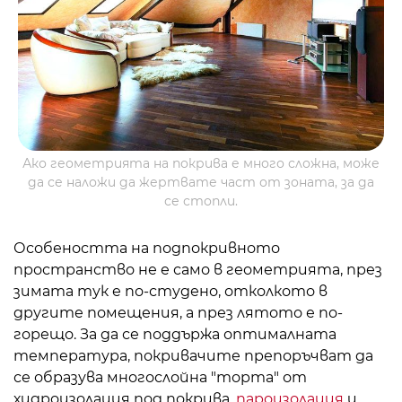
Ако геометрията на покрива е много сложна, може
да се наложи да жертвате част от зоната, за да
се стопли.
Особеността на подпокривното
пространство не е само в геометрията, през
зимата тук е по-студено, отколкото в
другите помещения, а през лятото е по-
горещо. За да се поддържа оптималната
температура, покривачите препоръчват да
се образува многослойна "торта" от
хидроизолация под покрива,
пароизолация
и