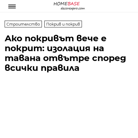
Строителство
Покрив и покрив
Ако покривът вече е
покрит: изолация на
тавана отвътре според
всички правила