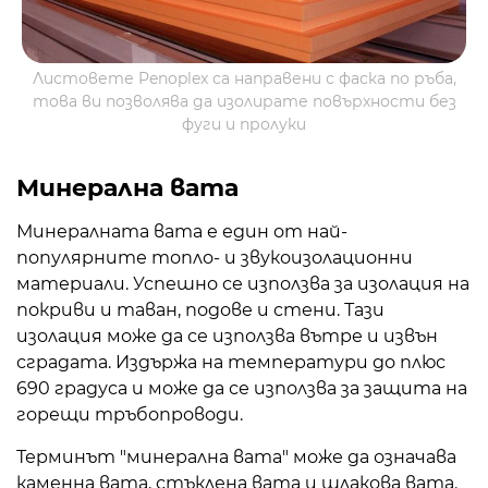
Листовете Penoplex са направени с фаска по ръба,
това ви позволява да изолирате повърхности без
фуги и пролуки
Минерална вата
Минералната вата е един от най-
популярните топло- и звукоизолационни
материали. Успешно се използва за изолация на
покриви и таван, подове и стени. Тази
изолация може да се използва вътре и извън
сградата. Издържа на температури до плюс
690 градуса и може да се използва за защита на
горещи тръбопроводи.
Терминът "минерална вата" може да означава
каменна вата, стъклена вата и шлакова вата.