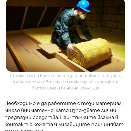
Стъклената вата е лесна за поставяне и рязане,
сравнително евтина е и може да се използва за
вътрешна и външна изолация
Необходимо е да работите с този материал
много внимателно, като използвате лични
предпазни средства. Най-тънките влакна в
контакт с кожата и лигавиците причиняват