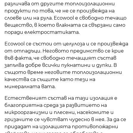
различава от другите топлоизолационни
продукти по това, че не се произвежда на
слоеве или на рула. Ecowool е свободно течащо
вещество, в което влакната са свързани само
поради електростатиката.
Ecowool се състои от целулоза и се произвежда
от отпадъци. Неговото предимство се крие
във факта, че свободно течащият състав
запълва добре всички пукнатини и дупки. В
същото време неговите топлоизолационни
качества са същите като тези на
минералната вата.
Естественият състав на тази изолация е
благоприятна среда за развитието на
микроорганизми и плесени, насекомите и
гризачите се чувстват чудесно в нея. За да се
придадат на изолацията противопожарни