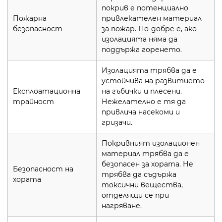
покрив е потенциално
Пожарна
привлекателен материал
безопасност
за пожар. По-добре е, ако
изолацията няма да
поддържа горенето.
Изолацията трябва да е
устойчива на развитието
Експлоатационна
на гъбички и плесени.
трайност
Нежелателно е тя да
привлича насекоми и
гризачи.
Покривният изолационен
материал трябва да е
безопасен за хората. Не
Безопасност на
трябва да съдържа
хората
токсични вещества,
отделящи се при
нагряване.