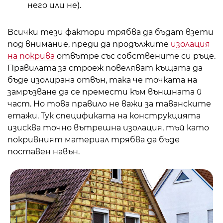
него или не).
Всички тези фактори трябва да бъдат взети
под внимание, преди да продължите
изолация
на покрива
отвътре със собствените си ръце.
Правилата за строеж повеляват къщата да
бъде изолирана отвън, така че точката на
замръзване да се премести към външната й
част. Но това правило не важи за таванските
етажи. Тук спецификата на конструкцията
изисква точно вътрешна изолация, тъй като
покривният материал трябва да бъде
поставен навън.