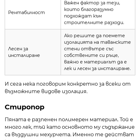
Важен фактор за тези,
които благоразумно
Рентабилност
подхождат към
строителните разходи.
Ако решите да поемете
изолацията на таванските
Лесен за
стени отвътре със
инсталиране
собствените си ръце,
важно е материалът да е
лек и лесен за инсталиране.
И сега нека поговорим конкретно за всеки от
възможните видове изолация.
Стиропор
Пяната е разпенен полимерен материал. Той е
много лек, тъй като основното му съдържание
са въздушни мехурчета. Именно те действат