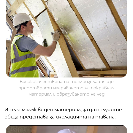
Висококачествената топлоизолация ще
предотврати нагряването на покривния
материал и образуването на лед
И сега малък видео материал, за да получите
обща представа за изолацията на тавана: