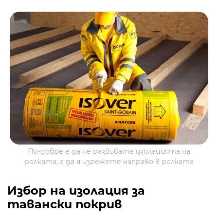
По-добре е да не развивате изолацията на
ролката, а да я изрежете направо в ролката
Избор на изолация за
тавански покрив