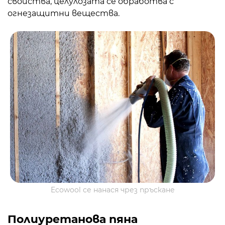
свойства, целулозата се обработва с
огнезащитни вещества.
Ecowool се нанася чрез пръскане
Полиуретанова пяна