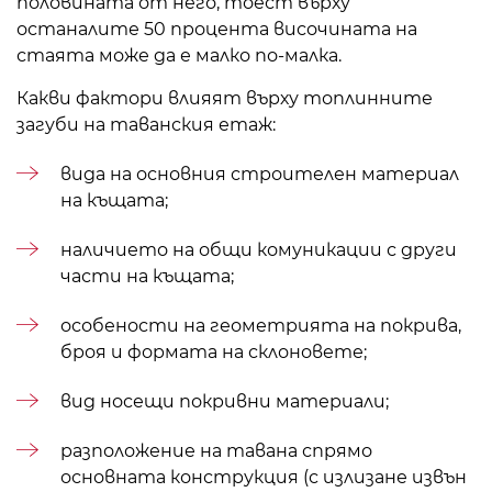
половината от него, тоест върху
останалите 50 процента височината на
стаята може да е малко по-малка.
Какви фактори влияят върху топлинните
загуби на таванския етаж:
вида на основния строителен материал
на къщата;
наличието на общи комуникации с други
части на къщата;
особености на геометрията на покрива,
броя и формата на склоновете;
вид носещи покривни материали;
разположение на тавана спрямо
основната конструкция (с излизане извън