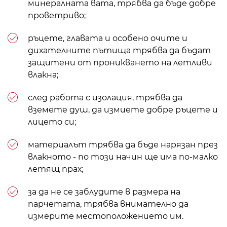
минералната вата, трябва да бъде добре
проветриво;
ръцете, главата и особено очите и
дихателните пътища трябва да бъдат
защитени от проникването на летливи
влакна;
след работа с изолация, трябва да
вземете душ, да измиете добре ръцете и
лицето си;
материалът трябва да бъде нарязан през
влакното - по този начин ще има по-малко
летящ прах;
за да не се заблудите в размера на
парчетата, трябва внимателно да
измерите местоположението им.