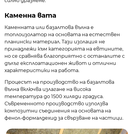
силно дразнене.
Каменна вата
Каменната или базалтова вълна е
топлоизолатор на основата на естествен
планински материал. Тази изолация не
принадлежи към категорията на евтините,
но се сравнява благоприятно с останалите с
дълъг експлоатационен живот и отлични
характеристики на работа.
Процесът на производство на базалтова
вълна включва излагане на висока
температура до 1500 хиляди градуса.
Съвременното производство използва
композитни съединения на основата на
фенол-формалдехид за свързване на частици.