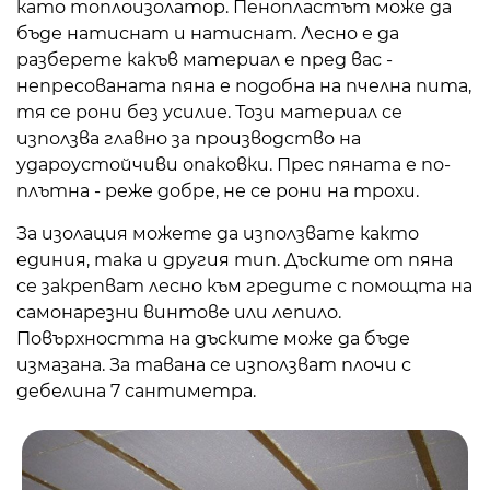
като топлоизолатор. Пенопластът може да
бъде натиснат и натиснат. Лесно е да
разберете какъв материал е пред вас -
непресованата пяна е подобна на пчелна пита,
тя се рони без усилие. Този материал се
използва главно за производство на
удароустойчиви опаковки. Прес пяната е по-
плътна - реже добре, не се рони на трохи.
За изолация можете да използвате както
единия, така и другия тип. Дъските от пяна
се закрепват лесно към гредите с помощта на
самонарезни винтове или лепило.
Повърхността на дъските може да бъде
измазана. За тавана се използват плочи с
дебелина 7 сантиметра.