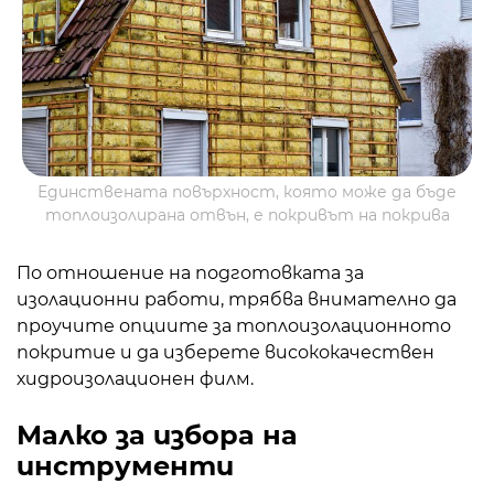
Единствената повърхност, която може да бъде
топлоизолирана отвън, е покривът на покрива
По отношение на подготовката за
изолационни работи, трябва внимателно да
проучите опциите за топлоизолационното
покритие и да изберете висококачествен
хидроизолационен филм.
Малко за избора на
инструменти