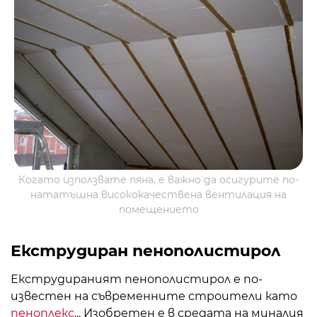
Когато използвате пяна, е важно да осигурите по-
нататъшна висококачествена вентилация на
помещението
Екструдиран пенополистирол
Екструдираният пенополистирол е по-
известен на съвременните строители като
пеноплекс
... Изобретен е в средата на миналия