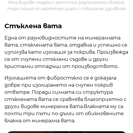
Има видове хладка с хаотично разположени влакна,
тази опция се характеризира с повишена здравина
Стъклена вата
Една от разновидностите на минералната
вата, стъклената вата, отдавна и успешно се
използва като изолация за покрива. Произвежда
се от счупени стъклени съдове и други
кристални отпадъци от производството.
Изолацията от фибростъкло се е доказала
добре при изолирането на счупен покрив
отвътре. Поради силната си структура
стъклената вата се сравнява благоприятно с
други видове минерална вата.Влакната му са
почти три пъти по-дълги от обикновените
влакна от минерална вата.