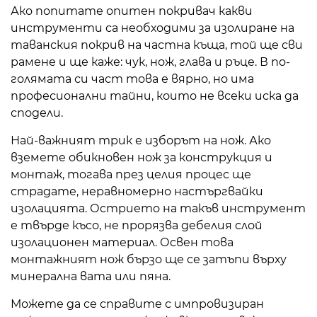
Ако попитате опитен покривач какви
инструменти са необходими за изолиране на
таванския покрив на частна къща, той ще сви
рамене и ще каже: чук, нож, глава и ръце. В по-
голямата си част това е вярно, но има
професионални тайни, които не всеки иска да
сподели.
Най-важният трик е изборът на нож. Ако
вземете обикновен нож за конструкция и
монтаж, тогава през целия процес ще
страдате, неравномерно настъргвайки
изолацията. Острието на такъв инструмент
е твърде късо, не прорязва дебелия слой
изолационен материал. Освен това
монтажният нож бързо ще се затъпи върху
минерална вата или пяна.
Можете да се справите с импровизиран