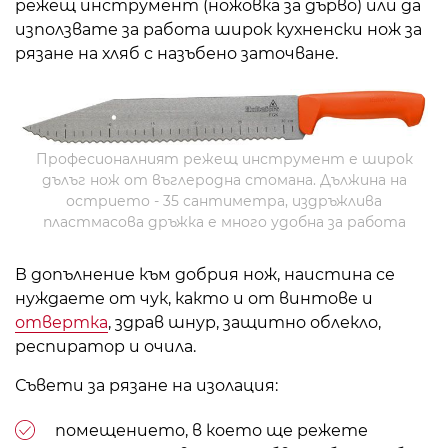
режещ инструмент (ножовка за дърво) или да
използвате за работа широк кухненски нож за
рязане на хляб с назъбено заточване.
Професионалният режещ инструмент е широк
дълъг нож от въглеродна стомана. Дължина на
острието - 35 сантиметра, издръжлива
пластмасова дръжка е много удобна за работа
В допълнение към добрия нож, наистина се
нуждаете от чук, както и от винтове и
отвертка
, здрав шнур, защитно облекло,
респиратор и очила.
Съвети за рязане на изолация:
помещението, в което ще режете