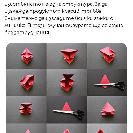
изготвянето на една структура. За да
изглежда продуктът красив, трябва
внимателно да изгладите всички гънки с
линийка. В този случай фигурата ще се сгъне
без затруднения.