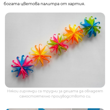
богата цветова палитра от хартия.
Някои гирлянди са трудни за децата да овладеят
самостоятелно производството си.