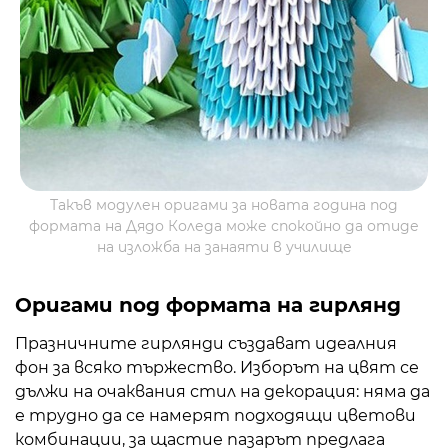
Такъв модулен оригами за новата година под
формата на Дядо Коледа може спокойно да отиде
на изложба на занаяти в училище
Оригами под формата на гирлянд
Празничните гирлянди създават идеалния
фон за всяко тържество. Изборът на цвят се
дължи на очаквания стил на декорация: няма да
е трудно да се намерят подходящи цветови
комбинации, за щастие пазарът предлага