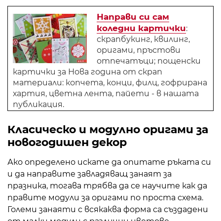
Направи си сам
коледни картички
:
скрапбукинг, квилинг,
оригами, пръстови
отпечатъци; пощенски
картички за Нова година от скрап
материали: копчета, конци, филц, гофрирана
хартия, цветна лента, пайети - в нашата
публикация.
Класическо и модулно оригами за
новогодишен декор
Ако определено искате да опитате ръката си
и да направите завладяващ занаят за
празника, тогава трябва да се научите как да
правите модули за оригами по проста схема.
Големи занаяти с всякаква форма са създадени