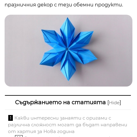
празничния декор с тези обемни продукти.
Съдържанието на статията
[
]
Hide
1
Какви интересни занаяти с оригами с
различна сложност могат да бъдат направени
от хартия за Нова година