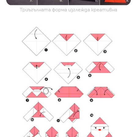
Триъгълната форма изглежда креативна