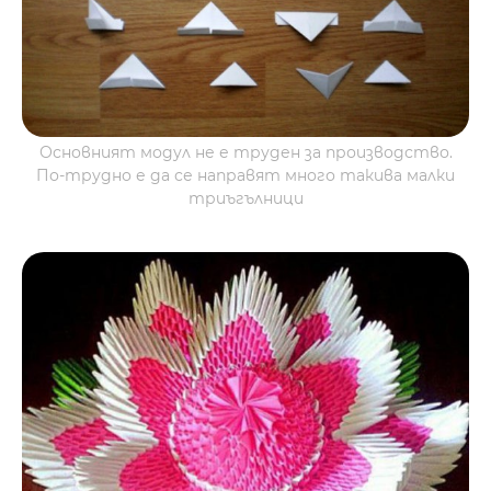
Основният модул не е труден за производство.
По-трудно е да се направят много такива малки
триъгълници