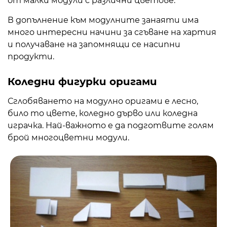
от малки модули с различни цветове.
В допълнение към модулните занаяти има
много интересни начини за сгъване на хартия
и получаване на запомнящи се насипни
продукти.
Коледни фигурки оригами
Сглобяването на модулно оригами е лесно,
било то цвете, коледно дърво или коледна
играчка. Най-важното е да подготвите голям
брой многоцветни модули.