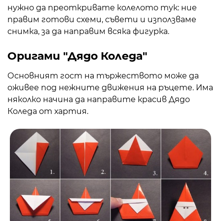
нужно да преоткривате колелото тук: ние
правим готови схеми, съвети и използваме
снимка, за да направим всяка фигурка.
Оригами "Дядо Коледа"
Основният гост на тържеството може да
оживее под нежните движения на ръцете. Има
няколко начина да направите красив Дядо
Коледа от хартия.