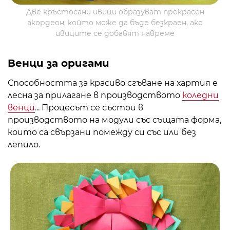
Две кръстосани ивици образуват прекрасен
акордеон, който може да бъде безкраен, ако
ивиците се добавят навреме
Венци за оригами
Способността за красиво сгъване на хартия е
лесна за прилагане в производството
коледни
венци
... Процесът се състои в
производството на модули със същата форма,
които са свързани помежду си със или без
лепило.