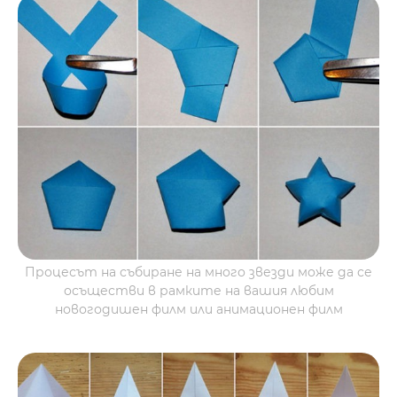
Процесът на събиране на много звезди може да се
осъществи в рамките на вашия любим
новогодишен филм или анимационен филм