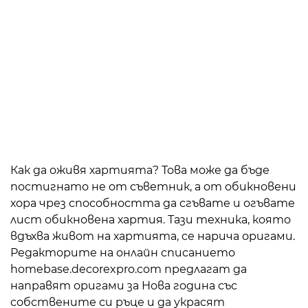
Как да оживя хартията? Това може да бъде
постигнато не от съветник, а от обикновени
хора чрез способността да сгъвате и огъвате
лист обикновена хартия. Тази техника, която
вдъхва живот на хартията, се нарича оригами.
Редакторите на онлайн списанието
homebase.decorexpro.com предлагат да
направят оригами за Нова година със
собствените си ръце и да украсят