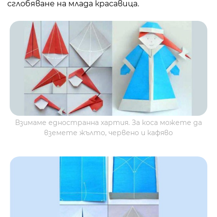
сглобяване на млада красавица.
Взимаме едностранна хартия. За коса можете да
вземете жълто, червено и кафяво