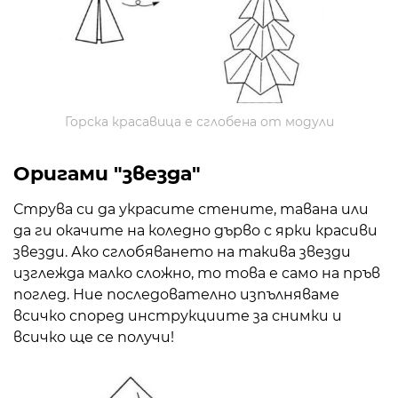
Горска красавица е сглобена от модули
Оригами "звезда"
Струва си да украсите стените, тавана или
да ги окачите на коледно дърво с ярки красиви
звезди. Ако сглобяването на такива звезди
изглежда малко сложно, то това е само на пръв
поглед. Ние последователно изпълняваме
всичко според инструкциите за снимки и
всичко ще се получи!