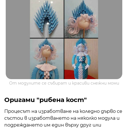
От модулите се събират и красиви снежни моми
Оригами "рибена кост"
Процесът на изработване на коледно дърво се
състои в изработването на няколко модула и
подреждането им един върху друг или