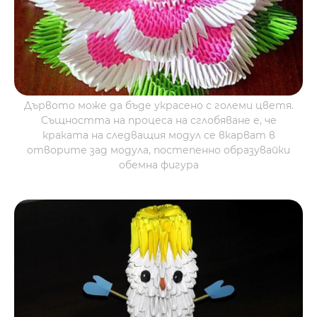
Дървото може да бъде украсено с големи цветя.
Същността на процеса на сглобяване е, че
краката на следващия модул се вкарват в
отворите зад модула, постепенно образувайки
обемна фигура