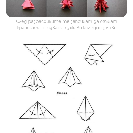
След разфасовките те започват да огъват
краищата, оказва се пухкаво коледно дърво