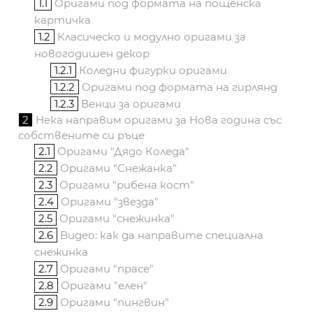
1.1
Оригами под формата на пощенска
картичка
1.2
Класическо и модулно оригами за
новогодишен декор
1.2.1
Коледни фигурки оригами
1.2.2
Оригами под формата на гирлянд
1.2.3
Венци за оригами
2
Нека направим оригами за Нова година със
собствените си ръце
2.1
Оригами "Дядо Коледа"
2.2
Оригами "Снежанка"
2.3
Оригами "рибена кост"
2.4
Оригами "звезда"
2.5
Оригами "снежинка"
2.6
Видео: как да направите специална
снежинка
2.7
Оригами "прасе"
2.8
Оригами "елен"
2.9
Оригами "пингвин"