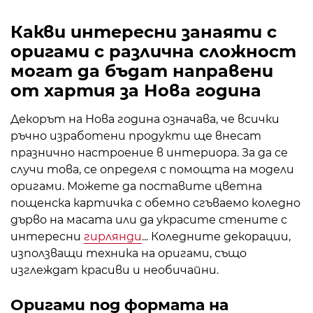
Какви интересни занаяти с
оригами с различна сложност
могат да бъдат направени
от хартия за Нова година
Декорът на Нова година означава, че всички
ръчно изработени продукти ще внесат
празнично настроение в интериора. За да се
случи това, се определя с помощта на модели
оригами. Можете да поставите цветна
пощенска картичка с обемно сгъваемо коледно
дърво на масата или да украсите стените с
интересни
гирлянди
... Коледните декорации,
използващи техника на оригами, също
изглеждат красиви и необичайни.
Оригами под формата на