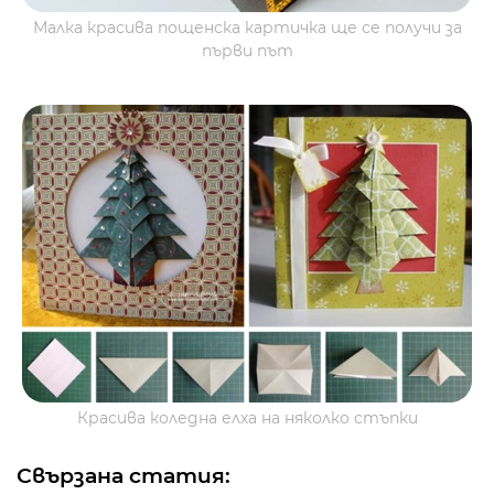
Малка красива пощенска картичка ще се получи за
първи път
Красива коледна елха на няколко стъпки
Свързана статия: