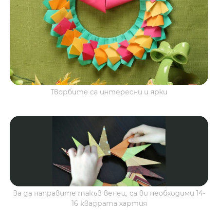
Творбите са интересни и ярки
За да направите такъв венец, са ви необходими 14-
16 квадрата хартия