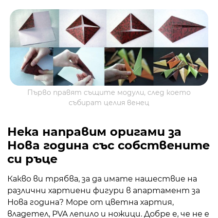
Първо правят същите модули, след което
събират целия венец
Нека направим оригами за
Нова година със собствените
си ръце
Какво ви трябва, за да имате нашествие на
различни хартиени фигури в апартамент за
Нова година? Море от цветна хартия,
владетел, PVA лепило и ножици. Добре е, че не е