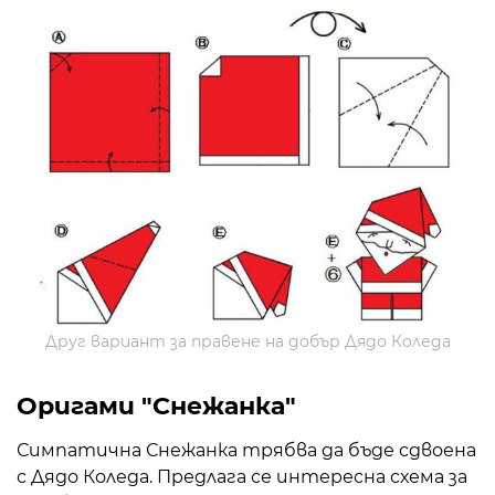
Друг вариант за правене на добър Дядо Коледа
Оригами "Снежанка"
Симпатична Снежанка трябва да бъде сдвоена
с Дядо Коледа. Предлага се интересна схема за