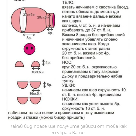
Какъв вид прасе ще получите зависи от това как
го украсявате.