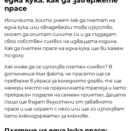
една кука: как да завържете
прасе
Игличките, които знаят как да плетат на
една кука, или овладявайки това изкуство,
могат да опитат силите си и да създадат
свой собствен символ на идващата година.
Как да плетем прасе на една кука, ще ви кажем
по-долу.
Как може да се използва плетен символ? В
допълнение към факта, че прасето ще се
превърне в украса за коледното дърво, тя ще
намери място на празничната трапеза и като
прекрасен подарък на семеен приятел. Децата
също ще бъдат възхитени от забавното
прасе и ще играят с него или ще го използват
като ключодържател за ключове.
Плетене на една кука прасе: