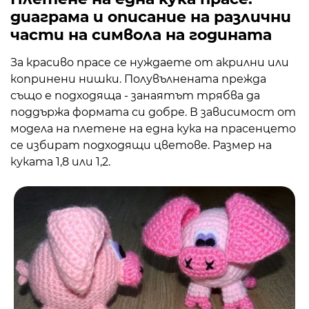
диаграма и описание на различни
части на символа на годината
За красиво прасе се нуждаете от акрилни или
копринени нишки. Полувълнената прежда
също е подходяща - занаятът трябва да
поддържа формата си добре. В зависимост от
модела на плетене на една кука на прасенцето
се избират подходящи цветове. Размер на
куката 1,8 или 1,2.