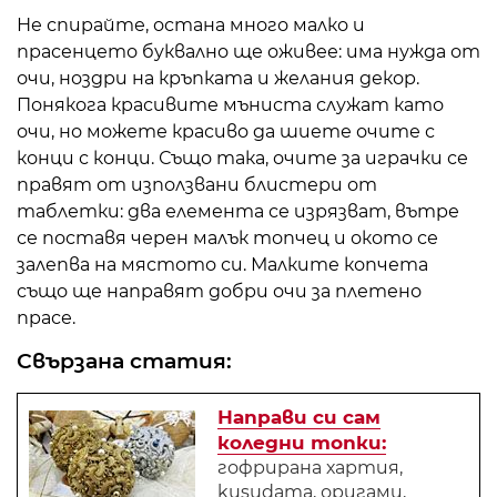
Не спирайте, остана много малко и
прасенцето буквално ще оживее: има нужда от
очи, ноздри на кръпката и желания декор.
Понякога красивите мъниста служат като
очи, но можете красиво да шиете очите с
конци с конци. Също така, очите за играчки се
правят от използвани блистери от
таблетки: два елемента се изрязват, вътре
се поставя черен малък топчец и окото се
залепва на мястото си. Малките копчета
също ще направят добри очи за плетено
прасе.
Свързана статия:
Направи си сам
коледни топки:
гофрирана хартия,
kusudama, оригами,