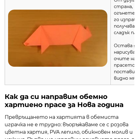
страна,
огънете р
го изправ
получавай
сладък пл
Остава д
нарисувам
очите на
прасето и
поставим 
видно мяс
Как да си направим обемно
хартиено прасе за Нова година
Превръщането на хартията в обемиста
играчка не е трудно: въоръжаваме се с розова
цветна хартия, PVA лепило, обикновен молив и