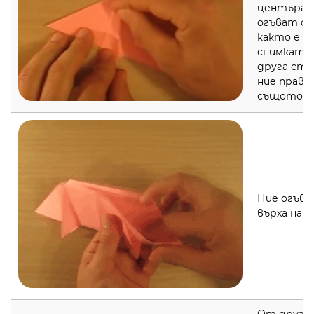
центъра, 
огъват от
както е н
снимката
друга стр
ние прави
същото.
Ние огъва
върха нав
От друга