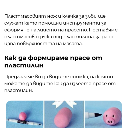
Пластмасовият нож и клечка за зъби ще
служат като помощни инструменти за
оформяне на лицето на прасето. Поставяме
пластмасова дъска под пластилина, за да не
цапа повърхността на масата.
Как да формираме прасе от
пластилин
Предлагаме ви да видите снимка, на която
можете да видите как да излеете прасе от
пластилин.