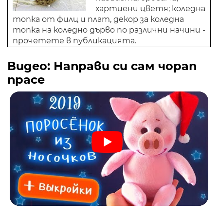
хартиени цветя; коледна
топка от филц и плат, декор за коледна
топка на коледно дърво по различни начини -
прочетете в публикацията.
Видео: Направи си сам чорап
прасе