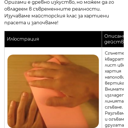
Оригами е древно изкуство, но можем да го
овладеем в съвременните реалности.
Изучаваме майсторския клас за хартиени
прасета и започваме!
Описание
Илюстрация
действи
Сгънете
квадратн
лист цве
хартия
наполовин
вертикалн
Внимател
изгладет
линията н
сгъване.
Разгъваме
и огъваме
другата 