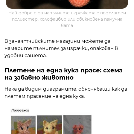
Най-добре е да напълните играчката с подплатен
полиестер, холофайбър или обикновена памучна
вата
В занаятчийските магазини можете да
намерите пълнител за играчки, опакован в
удобни сашета.
Плетене на една кука прасе: схема
на забавно животно
Нека да видим диаграмите, обясняващи как да
плетем прасенце на една кука.