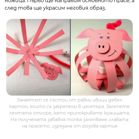
ножица. Първо ще направим основното прасе, а
след това ще украсим неговия образ.
Занаятът се състои от равни ивици дебел
картон, които са закрепени в центъра. Залепете
лентата отгоре, като припокривате краищата.
На получената забавна топка залепваме главата
на прасето, изрязана от розова хартия