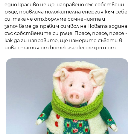
едно красиво нещо, направено със собствени
ръце, привлича положителна енергия към себе
си, така че отхвърляме съмненията и
започваме да правим символ на Новата година
със собствените си ръце. Прасе, прасе, прасе -
как да ги направите, ще намерите съвети в
нова статия от homebase.decorexpro.com.