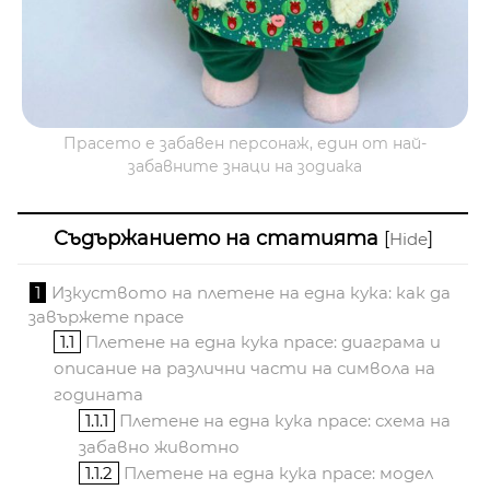
Прасето е забавен персонаж, един от най-
забавните знаци на зодиака
Съдържанието на статията
[
]
Hide
1
Изкуството на плетене на една кука: как да
завържете прасе
1.1
Плетене на една кука прасе: диаграма и
описание на различни части на символа на
годината
1.1.1
Плетене на една кука прасе: схема на
забавно животно
1.1.2
Плетене на една кука прасе: модел