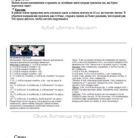
Хубав цветен вариант
Свиня, витаеща под дървото