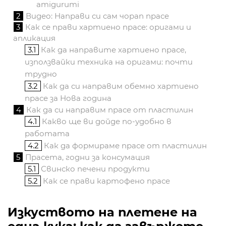
amigurumi
2
Видео: Направи си сам чорап прасе
3
Как се прави хартиено прасе: оригами и
апликация
3.1
Как да направите хартиено прасе,
използвайки техника на оригами: почти
трудно
3.2
Как да си направим обемно хартиено
прасе за Нова година
4
Как да си направим прасе от пластилин
4.1
Какво ще ви дойде по-удобно в
работата
4.2
Как да формираме прасе от пластилин
5
Прасета, годни за консумация
5.1
Свинско печени продукти
5.2
Как се прави картофено прасе
Изкуството на плетене на