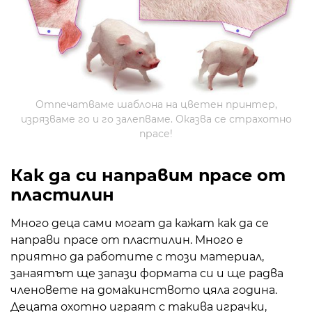
Отпечатваме шаблона на цветен принтер,
изрязваме го и го залепваме. Оказва се страхотно
прасе!
Как да си направим прасе от
пластилин
Много деца сами могат да кажат как да се
направи прасе от пластилин. Много е
приятно да работите с този материал,
занаятът ще запази формата си и ще радва
членовете на домакинството цяла година.
Децата охотно играят с такива играчки,