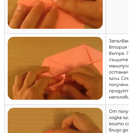
Запълваме
втория ъг
вътре. П
същите
манипулац
останали
ъгли. Сгъ
получения
продукт
наполовин
От получ
лодка ъгл
които са п
близо до