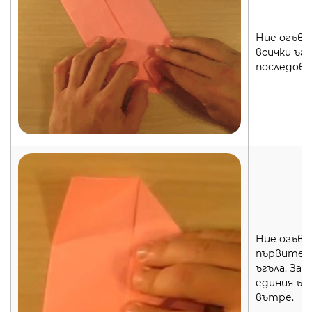
Ние огъва
всички ъгл
последова
Ние огъва
първите 
ъгъла. Зап
единия ъг
вътре.