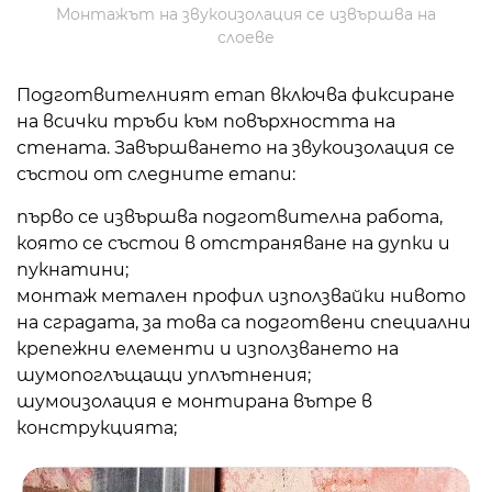
Монтажът на звукоизолация се извършва на
слоеве
Подготвителният етап включва фиксиране
на всички тръби към повърхността на
стената. Завършването на звукоизолация се
състои от следните етапи:
първо се извършва подготвителна работа,
която се състои в отстраняване на дупки и
пукнатини;
монтаж
метален профил
използвайки нивото
на сградата, за това са подготвени специални
крепежни елементи и използването на
шумопоглъщащи уплътнения;
шумоизолация е монтирана вътре в
конструкцията;