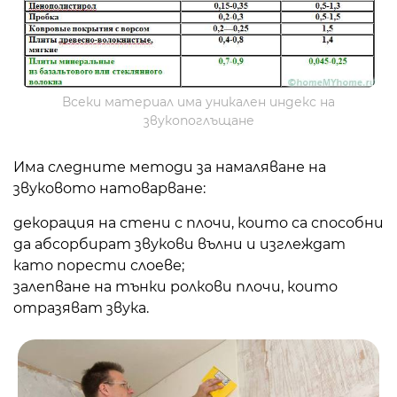
Всеки материал има уникален индекс на
звукопоглъщане
Има следните методи за намаляване на
звуковото натоварване:
декорация на стени с плочи, които са способни
да абсорбират звукови вълни и изглеждат
като порести слоеве;
залепване на тънки ролкови плочи, които
отразяват звука.