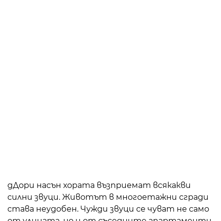
д
Дори насън хората възприемат всякакви
силни звуци. Животът в многоетажни сгради
става неудобен. Чужди звуци се чуват не само
от улицата, но и от съседните апартаменти