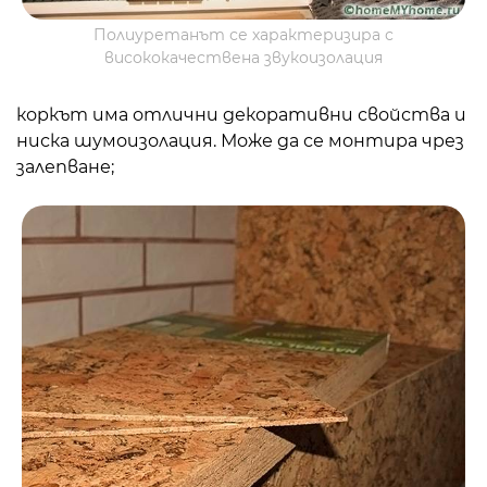
Полиуретанът се характеризира с
висококачествена звукоизолация
коркът има отлични декоративни свойства и
ниска шумоизолация. Може да се монтира чрез
залепване;