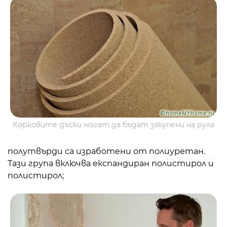
Корковите дъски могат да бъдат закупени на рула
полутвърди са изработени от полиуретан.
Тази група включва експандиран полистирол и
полистирол;