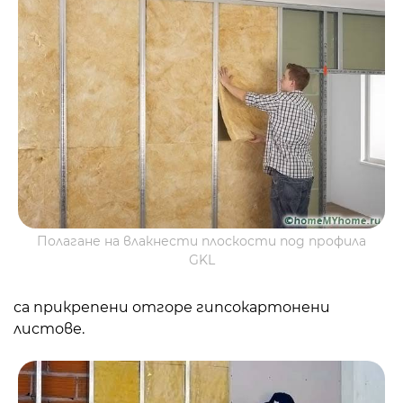
Полагане на влакнести плоскости под профила
GKL
са прикрепени отгоре
гипсокартонени
листове
.