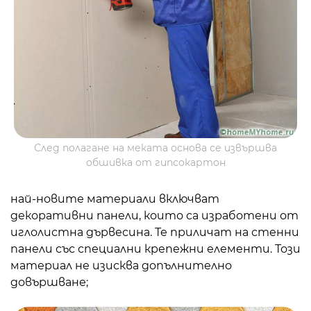
След полагане на меката основа се извършва
обшивка от гипсокартон
най-новите материали включват
декоративни панели, които са изработени от
иглолистна дървесина. Те приличат на стенни
панели със специални крепежни елементи. Този
материал не изисква допълнително
довършване;