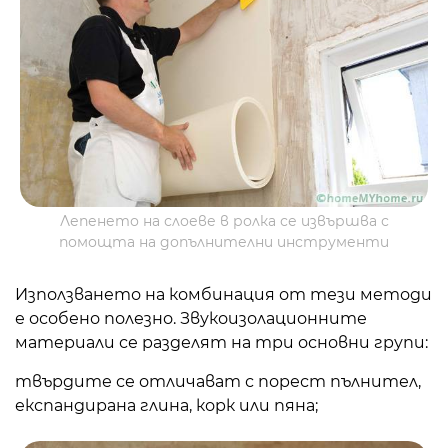
Лепенето на слоеве в ролка се извършва с
помощта на допълнителни инструменти
Използването на комбинация от тези методи
е особено полезно. Звукоизолационните
материали се разделят на три основни групи:
твърдите се отличават с порест пълнител,
експандирана глина, корк или пяна;