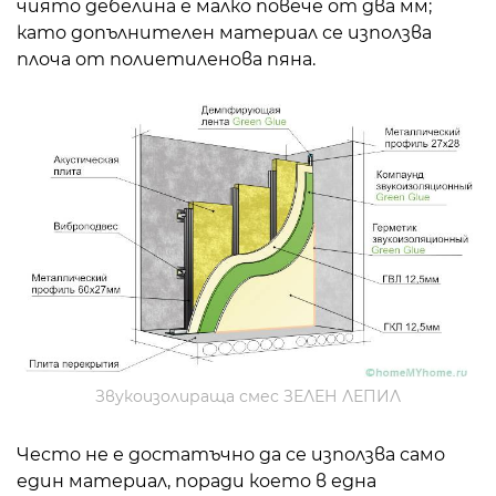
чиято дебелина е малко повече от два мм;
като допълнителен материал се използва
плоча от полиетиленова пяна.
Звукоизолираща смес ЗЕЛЕН ЛЕПИЛ
Често не е достатъчно да се използва само
един материал, поради което в една