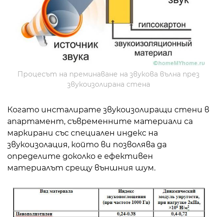
Процесът на преминаване на звукова вълна през
звукоизолирана стена
Когато инсталирате звукоизолиращи стени в
апартамент, съвременните материали са
маркирани със специален индекс на
звукоизолация, който ви позволява да
определите доколко е ефективен
материалът срещу външния шум.