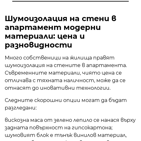
Шумоизолация на стени в
апартамент модерни
материали: цена и
разновидности
Много собственици на жилища правят
шумоизолация на стените в апартамента.
Съвременните материали, чиято цена се
отличава с тяхната наличност, може да се
отнасят до иновативни технологии.
Следните скорошни опции могат да бъдат
разгледани:
вискозна маса от зелено лепило се нанася върху
задната повърхност на гипсокартона;
шумовият блок е тънък винилов материал,