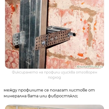
Фиксирането на профили изисква отговорен
подход
между профилите се полагат листове от
минерална вата или фибростъкло;