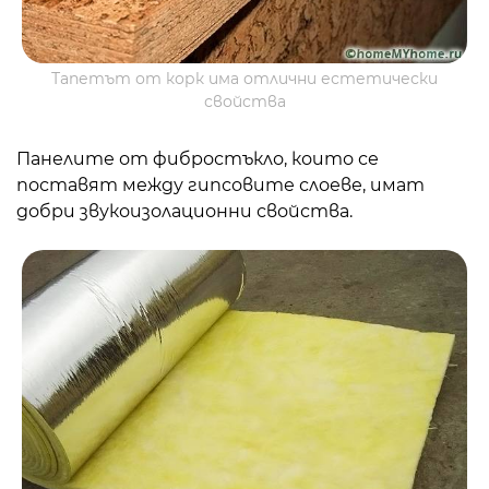
Тапетът от корк има отлични естетически
свойства
Панелите от фибростъкло, които се
поставят между гипсовите слоеве, имат
добри звукоизолационни свойства.