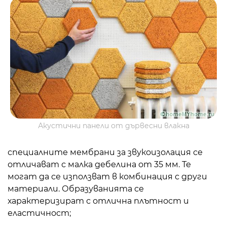
Акустични панели от дървесни влакна
специалните мембрани за звукоизолация се
отличават с малка дебелина от 35 мм. Те
могат да се използват в комбинация с други
материали. Образуванията се
характеризират с отлична плътност и
еластичност;