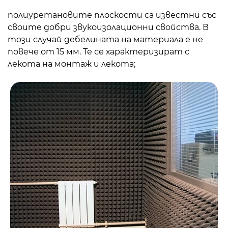
полиуретановите плоскости са известни със
своите добри звукоизолационни свойства. В
този случай дебелината на материала е не
повече от 15 мм. Те се характеризират с
лекота на монтаж и лекота;