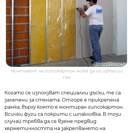
Монтажът на гипсокартон може да се извърши
сам
Когато се използват специални дъски, те са
залепени за стената. Отгоре е прикрепена
рамка, върху която е монтиран гипсокартон.
Всички фуги са покрити с шпакловка. В този
случай трябва да се вземе предвид
херметичността на закрепването на