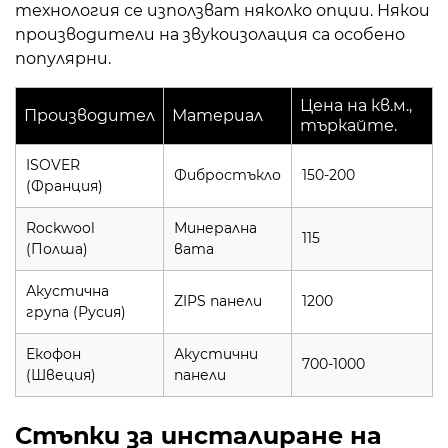
технология се използват няколко опции. Някои
производители на звукоизолация са особено
популярни.
Цена на кв.м.,
Производител
Материал
търкайте.
ISOVER
Фибростъкло
150-200
(Франция)
Rockwool
Минерална
115
(Полша)
вата
Акустична
ZIPS панели
1200
група (Русия)
Екофон
Акустични
700-1000
(Швеция)
панели
Стъпки за инсталиране на