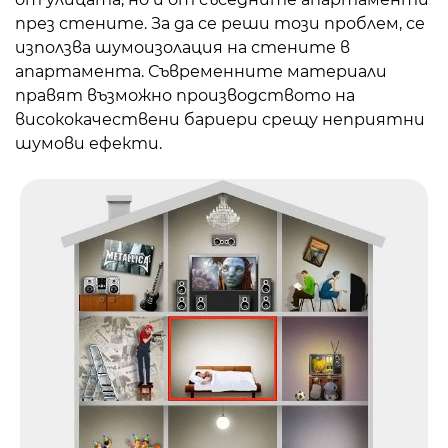
през стените. За да се реши този проблем, се
използва шумоизолация на стените в
апартамента. Съвременните материали
правят възможно производството на
висококачествени бариери срещу неприятни
шумови ефекти.