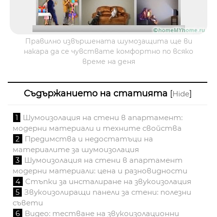
Правилно извършената шумозащита ще ви
накара да се чувствате комфортно по всяко
време на деня
Съдържанието на статията
[
]
Hide
1
Шумоизолация на стени в апартамент:
модерни материали и техните свойства
2
Предимства и недостатъци на
материалите за шумоизолация
3
Шумоизолация на стени в апартамент
модерни материали: цена и разновидности
4
Стъпки за инсталиране на звукоизолация
5
Звукоизолиращи панели за стени: полезни
съвети
6
Видео: тестване на звукоизолационни