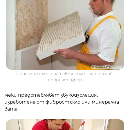
Пенопластът е най-евтиният, но не и най-
добрият избор
меки представляват звукоизолация,
изработена от фибростъкло или минерална
вата.