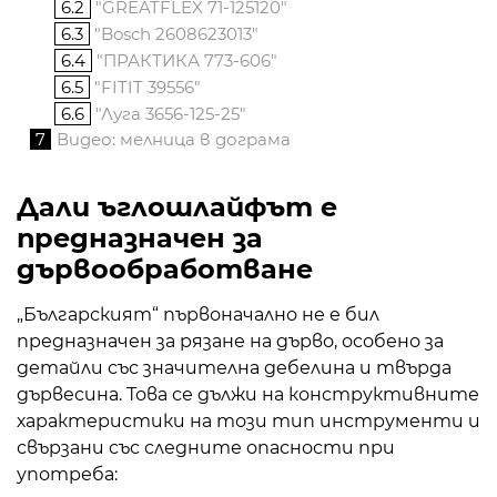
6.2
"GREATFLEX 71-125120"
6.3
"Bosch 2608623013"
6.4
"ПРАКТИКА 773-606"
6.5
"FITIT 39556"
6.6
"Луга 3656-125-25"
7
Видео: мелница в дограма
Дали ъглошлайфът е
предназначен за
дървообработване
„Българският“ първоначално не е бил
предназначен за рязане на дърво, особено за
детайли със значителна дебелина и твърда
дървесина. Това се дължи на конструктивните
характеристики на този тип инструменти и
свързани със следните опасности при
употреба: