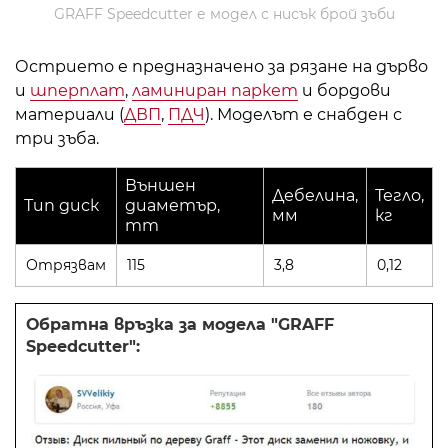
GRAFF Speedcutter е модел с нисък брой зъби
Острието е предназначено за рязане на дърво
и
шперплат
,
ламиниран паркет
и бордови
материали (
ДВП
,
ПДЧ
). Моделът е снабден с
три зъба.
Външен
Дебелина,
Тегло,
Тип диск
диаметър,
мм
кг
mm
Отрязвам
115
3,8
0,12
Обратна връзка за модела "GRAFF
Speedcutter":