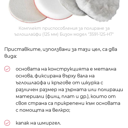
Комплект приспособления за полиране за
ъглошлайфи (125 мм) Бизон модел "3591-125-H7"
Приставките, използвани за тази цел, са два
вида:
основата на конструкцията е метална
основа, фиксирана върху вала на
ъглошлайфа и кръгове от шкурка с
различен размер на зърната или полиращи
материали (филц, плат и др.), които от
своя страна са прикрепени към основата
с помощта на велкро;
капак на шмиргел.