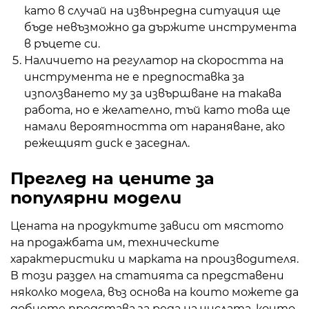
като в случай на извънредна ситуация ще
бъде невъзможно да държите инструмента
в ръцете си.
Наличието на регулатор на скоростта на
инструмента не е предпоставка за
използването му за извършване на такава
работа, но е желателно, тъй като това ще
намали вероятността от нараняване, ако
режещият диск е заседнал.
Преглед на цените за
популярни модели
Цената на продуктите зависи от мястото
на продажбата им, техническите
характеристики и марката на производителя.
В този раздел на статията са представени
няколко модела, въз основа на които можете да
добиете представа за реда на числата, които