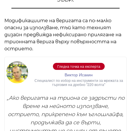
Модификациите на веригата са по-малко
опасни за използване, тъй като техният
дизайн предвижда нефиксирано прилягане на
трионната верига върху повърхността на
острието.
Гледна точка на експерта
Виктор Исакин
Специалист по избор на инструменти за мрежата за
търговия на дребно "220 волта"
„Ако веригата на триона се задръсти по
време на нейното използване,
острието, прикрепено към ъглошлайфа,
продължава да се върти,
инструментът не се чупи от ръцете,