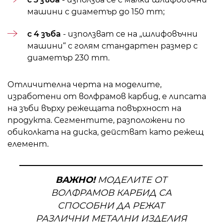
машини с диаметър до 150 mm;
с 4 зъба
- използват се на „шлифовъчни
машини“ с голям стандартен размер с
диаметър 230 mm.
Отличителна черта на моделите,
изработени от волфрамов карбид, е липсата
на зъби върху режещата повърхност на
продукта. Сегментите, разположени по
обиколката на диска, действат като режещ
елемент.
ВАЖНО!
МОДЕЛИТЕ ОТ
ВОЛФРАМОВ КАРБИД СА
СПОСОБНИ ДА РЕЖАТ
РАЗЛИЧНИ МЕТАЛНИ ИЗДЕЛИЯ