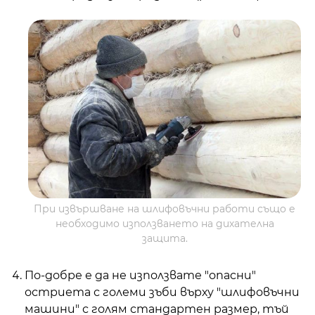
При извършване на шлифовъчни работи също е
необходимо използването на дихателна
защита.
По-добре е да не използвате "опасни"
остриета с големи зъби върху "шлифовъчни
машини" с голям стандартен размер, тъй