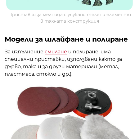
Приставки за мелница с усукани телени елементи
в тяхната конструкция
Модели за шлайфане и полиране
За изпълнение
смилане
и полиране, има
специални приставки, използвани както за
дърво, така и за други материали (метал,
пластмаса, стъкло и др.).