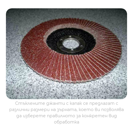
Стъклените джанти с капак се предлагат с
различни размери на зърната, което ви позволява
да изберете правилното за конкретен вид
обработка