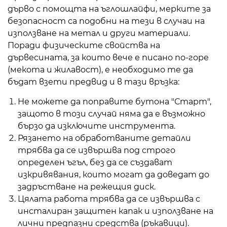
дърво с помощта на ъглошлайфи, мерките за
безопасност са подобни на тези в случаи на
използване на метал и други материали.
Поради физическите свойства на
дървесината, за които вече е писано по-горе
(мекота и жилавост), е необходимо те да
бъдат взети предвид и в тази връзка:
Не можете да поправите бутона "Старт",
защото в този случай няма да е възможно
бързо да изключите инструмента.
Рязането на обработваните детайли
трябва да се извършва под строго
определен ъгъл, без да се създават
изкривявания, които могат да доведат до
задръстване на режещия диск.
Цялата работа трябва да се извършва с
инсталиран защитен капак и използване на
лични предпазни средства (ръкавици).