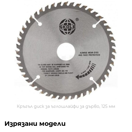
Кръгъл диск за ъглошлайфи за дърво, 125 мм
Изрязани модели