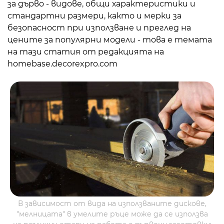
за дърво - видове, общи характеристики и
стандартни размери, както и мерки за
безопасност при използване и преглед на
цените за популярни модели - това е темата
на тази статия от редакцията на
homebase.decorexpro.com
В зависимост от вида на използваните дискове,
"мелницата" в умелите ръце може да се използва