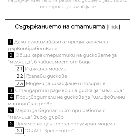
на различни етапи на работа с дървени заготовки:
от трион до шлайфане
Съдържанието на статията
[
]
Hide
1
Дали ъглошлайфът е предназначен за
дървообработване
2
Общи характеристики на дисковете за
"мелница", в зависимост от вида
2.1
Изрязани модели
2.2
Грапави дискове
2.3
Модели за шлайфане и полиране
3
Стандартни размери на диска за "мелница"
4
Производители на дискове за "шлифовъчни
машини" за дърво
5
Мерки за безопасност при работа с
"мелница" върху дърво
6
Преглед на цените за популярни модели
6.1
"GRAFF Speedcutter"