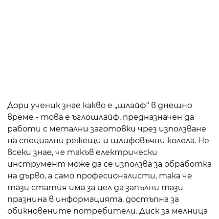
Дори ученик знае какво е „шлайф“ в днешно
време - това е ъглошлайф, предназначен да
работи с метални заготовки чрез използване
на специални режещи и шлифовъчни колела. Не
всеки знае, че такъв електрически
инструмент може да се използва за обработка
на дърво, а само професионалисти, така че
тази статия има за цел да запълни тази
празнина в информацията, достъпна за
обикновените потребители. Диск за мелница