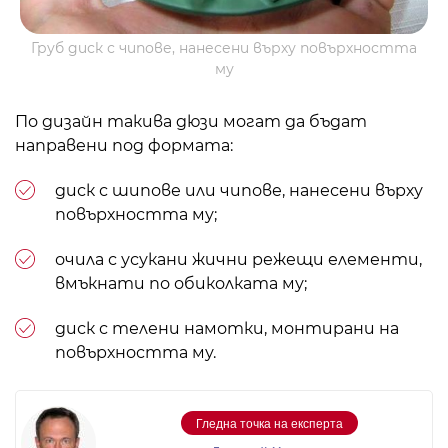
Груб диск с чипове, нанесени върху повърхността
му
По дизайн такива дюзи могат да бъдат
направени под формата:
диск с шипове или чипове, нанесени върху
повърхността му;
очила с усукани жични режещи елементи,
вмъкнати по обиколката му;
диск с телени намотки, монтирани на
повърхността му.
Гледна точка на експерта