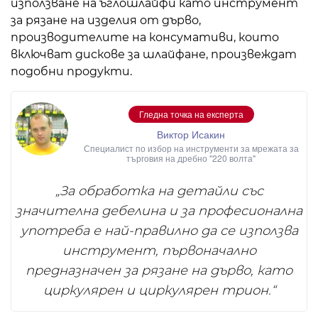
използване на ъглошлайфи като инструмент
за рязане на изделия от дърво,
производителите на консумативи, които
включват дискове за шлайфане, произвеждат
подобни продукти.
Гледна точка на експерта
Виктор Исакин
Специалист по избор на инструменти за мрежата за
търговия на дребно "220 волта"
„За обработка на детайли със
значителна дебелина и за професионална
употреба е най-правилно да се използва
инструмент, първоначално
предназначен за рязане на дърво, като
циркулярен и циркулярен трион.“