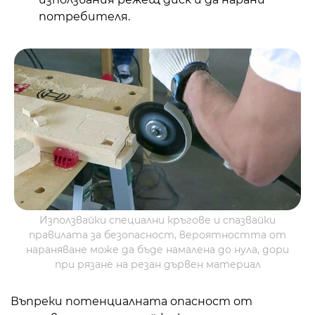
потребителя.
Използвайки специални кръгове и спазвайки
правилата за безопасност, вероятността от
нараняване може да бъде намалена до нула, дори
при рязане на резан дървен материал
Въпреки потенциалната опасност от