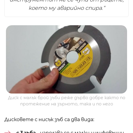
което му аварийно спира.“
Диск с малък брой зъби реже дърво добре както по
протежение на зърното, така и по него
Дисковете с нисък зъб са два вида:
с 3 зъба
- използва се с малки шлифовъчни