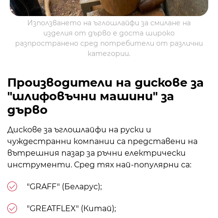
Използването на ъглошлайфи за смилане на
изделия от дърво е доста широко
разпространено сред потребители от различни
категории.
Производители на дискове за
"шлифовъчни машини" за
дърво
Дискове за ъглошлайфи на руски и
чуждестранни компании са представени на
вътрешния пазар за ръчни електрически
инструменти. Сред тях най-популярни са:
"GRAFF" (Беларус);
"GREATFLEX" (Китай);