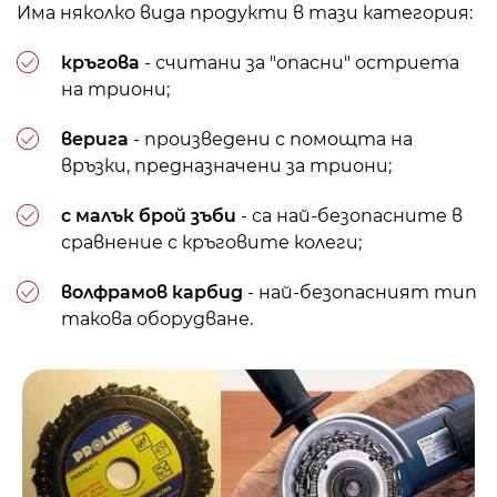
Има няколко вида продукти в тази категория:
кръгова
- считани за "опасни" остриета
на триони;
верига
- произведени с помощта на
връзки, предназначени за триони;
с малък брой зъби
- са най-безопасните в
сравнение с кръговите колеги;
волфрамов карбид
- най-безопасният тип
такова оборудване.