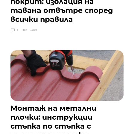
покрит: изолация на
тавана отвътре според
всички правила
1
5 409
Монтаж на метални
плочки: инструкции
стъпка по стъпка с