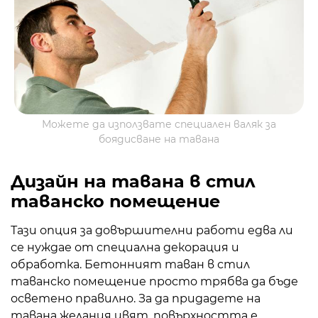
Можете да използвате специален валяк за
боядисване на тавана
Дизайн на тавана в стил
таванско помещение
Тази опция за довършителни работи едва ли
се нуждае от специална декорация и
обработка. Бетонният таван в стил
таванско помещение просто трябва да бъде
осветено правилно. За да придадете на
тавана желания цвят, повърхността е