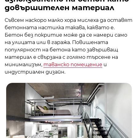
довършителен материал
Съвсем наскоро малко хора мислеха да оставят
бетонната настилка такава, каквато е.
Бетон без покритие може да се намери само
на улицата или в гаража. Повишената
популярност на бетона като завършващ
материал е свързана с голямо търсене на
минимализъм,
таванско помещение
и
индустриален дизайн.