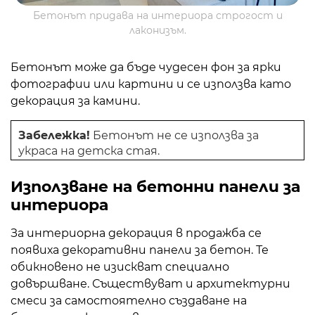
Бетонът придава на интериора строгост и
лаконизъм.
Бетонът може да бъде чудесен фон за ярки
фотографии или картини и се използва като
декорация за камини.
Забележка!
Бетонът не се използва за
украса на детска стая.
Използване на бетонни панели за
интериора
За интериорна декорация в продажба се
появиха декоративни панели за бетон. Те
обикновено не изискват специално
довършване. Съществуват и архитектурни
смеси за самостоятелно създаване на