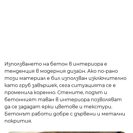
Използването на бетон в интериора е
тенденция в модерния дизайн. Ако по-рано
този материал е бил използван изключително
като груб завършек, сега ситуацията се е
променила коренно. Стените, подът и
бетонният таван в интериора позволяват
да се зададат ярки цветове и текстури.
Бетонът работи добре с дървени и метални
покрития.