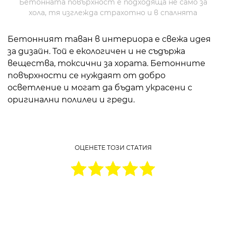
Бетонната повърхност е подходяща не само за
хола, тя изглежда страхотно и в спалнята
Бетонният таван в интериора е свежа идея
за дизайн. Той е екологичен и не съдържа
вещества, токсични за хората. Бетонните
повърхности се нуждаят от добро
осветление и могат да бъдат украсени с
оригинални полилеи и греди.
ОЦЕНЕТЕ ТОЗИ СТАТИЯ