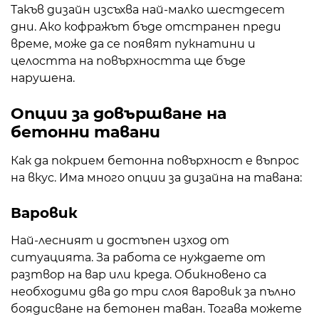
Такъв дизайн изсъхва най-малко шестдесет
дни. Ако кофражът бъде отстранен преди
време, може да се появят пукнатини и
целостта на повърхността ще бъде
нарушена.
Опции за довършване на
бетонни тавани
Как да покрием бетонна повърхност е въпрос
на вкус. Има много опции за дизайна на тавана:
Варовик
Най-лесният и достъпен изход от
ситуацията. За работа се нуждаете от
разтвор на вар или креда. Обикновено са
необходими два до три слоя варовик за пълно
боядисване на бетонен таван. Тогава можете