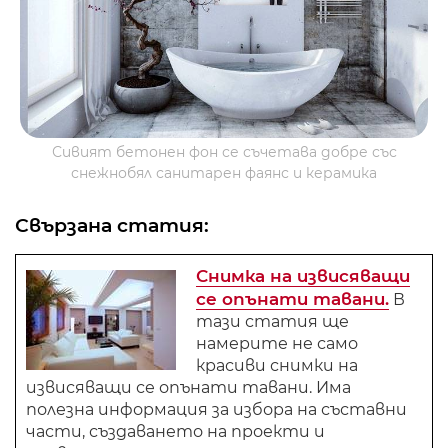
Сивият бетонен фон се съчетава добре със
снежнобял санитарен фаянс и керамика
Свързана статия:
Снимка на извисяващи
се опънати тавани.
В
тази статия ще
намерите не само
красиви снимки на
извисяващи се опънати тавани. Има
полезна информация за избора на съставни
части, създаването на проекти и