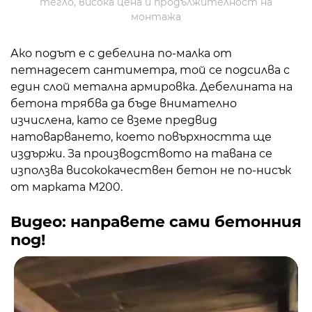
тегло, висока цена и продължителност на
монтажа
Ако подът е с дебелина по-малка от
петнадесет сантиметра, той се подсилва с
един слой метална армировка. Дебелината на
бетона трябва да бъде внимателно
изчислена, като се вземе предвид
натоварването, което повърхността ще
издържи. За производството на тавана се
използва висококачествен бетон не по-нисък
от марката M200.
Видео: направете сами бетонния
под!