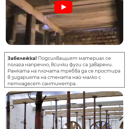
Забележка!
Подсилващият материал се
полага напречно, всички фуги са заварени.
Рамката на плочата трябва да се простира
в зидарията на стената най-малко с
петнадесет сантиметра.