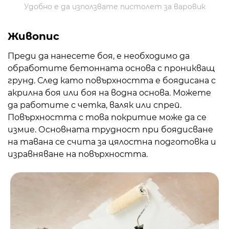
Удобно е да използвате пистолет за варовик
Живопис
Преди да нанесете боя, е необходимо да
обработите бетонната основа с проникващ
грунд. След като повърхността е боядисана с
акрилна боя или боя на водна основа. Можете
да работите с четка, валяк или спрей.
Повърхността с това покритие може да се
измие. Основната трудност при боядисване
на тавана се счита за цялостна подготовка и
изравняване на повърхността.