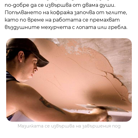
по-добре да се извършва от двама души.
Попълването на кофража започва от ъглите,
като по време на работата се премахват
въздушните мехурчета с лопата или гребла.
Мазилката се извършва на завършения под