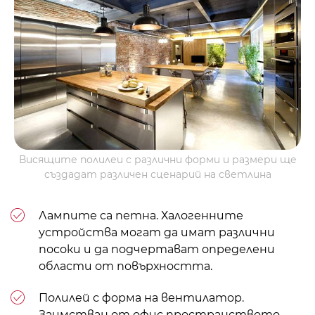
Висящите полилеи с различни форми и размери ще
създадат различен сценарий на светлина
Лампите са петна. Халогенните
устройства могат да имат различни
посоки и да подчертават определени
области от повърхността.
Полилей с форма на вентилатор.
Заимстван от офис пространството,