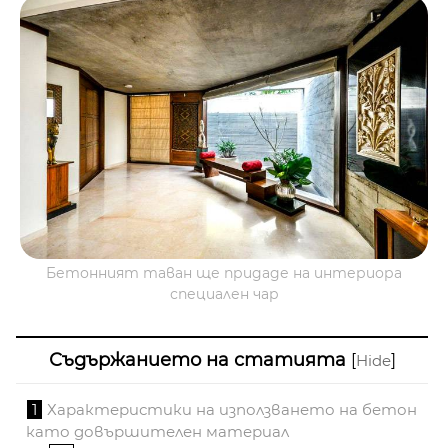
Бетонният таван ще придаде на интериора
специален чар
Съдържанието на статията
[
]
Hide
1
Характеристики на използването на бетон
като довършителен материал