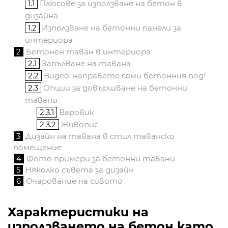
1.1
Плюсове за използване на бетон в
дизайна
1.2
Използване на бетонни панели за
интериора
2
Бетонен таван в интериора
2.1
Запълване на тавана
2.2
Видео: направете сами бетонния под!
2.3
Опции за довършване на бетонни
тавани
2.3.1
Варовик
2.3.2
Живопис
3
Дизайн на тавана в стил таванско
помещение
4
Фото примери за бетонни тавани
5
Няколко съвета за дизайн
6
Очарование на сивото
Характеристики на
използването на бетон като