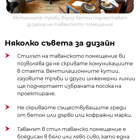
Металните тръби върху бетон подчертават
дизайна на таванското помещение
Няколко съвета за дизайн
Стилът на таванското помещение ви
позволява да не скривате комуникациите
в стаята. Вентилационните кутии,
газовите тръби и други инженерни линии
ще подчертаят избраната посока на
проектиране.
Не скривайте съществуващите греди
от бетон или дърво или кофражни марки.
Таванът в стил таванско помещение е
боядисан в бяло или ляво сиво, като една