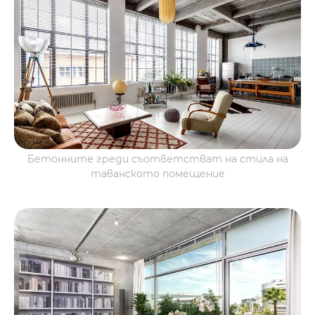
Бетонните греди съответстват на стила на
таванското помещение