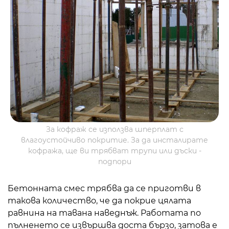
За кофраж се използва шперплат с
влагоустойчиво покритие. За да инсталирате
кофража, ще ви трябват трупи или дъски -
подпори
Бетонната смес трябва да се приготви в
такова количество, че да покрие цялата
равнина на тавана наведнъж. Работата по
пълненето се извършва доста бързо, затова е