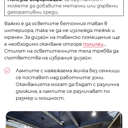
можете да добавите метални или дървени
декоративни греди.
Важно е да осветите бетонния таван в
интериора, така че да не изглежда тежък и
мрачен. За дизайн на таванско помещение ще
е необходимо окачване отгоре
полилеи
...
Стилът на осветителните тела трябва да
съответства на избрания дизайн:
Лампите с нажежаема жичка без сенници
се поставят над работните зони.
Окачванията могат да бъдат с различна
дължина, а лампите се различават по
размер и мощност.