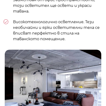
този осветител ще освети и украси
тавана.
Високотехнологично осветление. Тези
необичайни и ярки осветителни тела се
вписват перфектно в стила на
таванското помещение.