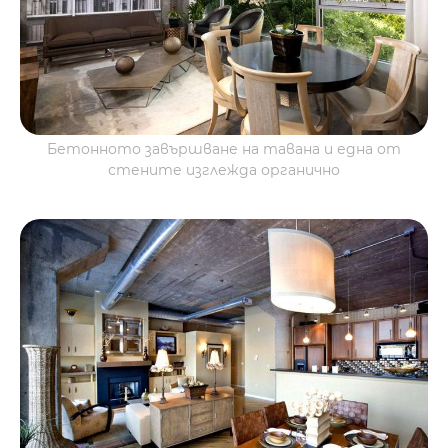
Бетонното завършване на тавана и една от
стените изглежда органично