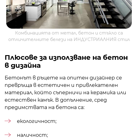
Комбинацията от метал, бетон и стъкло са
отличителните белези на ИНДУСТРИАЛНИЯ стил
Плюсове за използване на бетон
в дизайна
Бетонът в ръцете на опитен дизайнер се
превръща в естетичен и привлекателен
материал, който съперничи на керамика или
естествен камък. В допълнение, сред
предимствата на бетона са:
екологичност;
наличност;