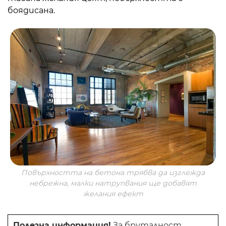
боядисана.
Повърхността на бетона трябва да изглежда
небрежна, малки натрупвания ще добавят
желания ефект
Полезна информация!
За бруталност