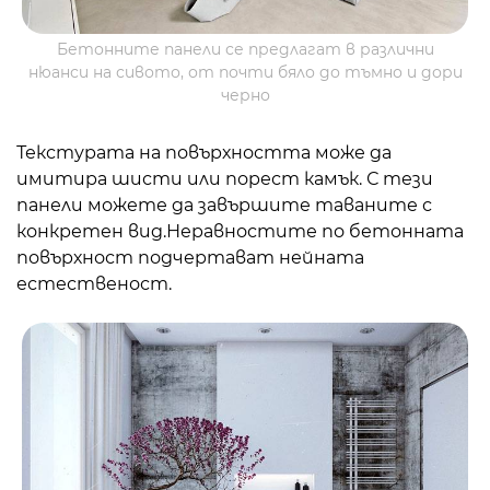
Бетонните панели се предлагат в различни
нюанси на сивото, от почти бяло до тъмно и дори
черно
Текстурата на повърхността може да
имитира шисти или порест камък. С тези
панели можете да завършите таваните с
конкретен вид.
Неравностите по бетонната
повърхност подчертават нейната
естественост.