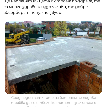
ще направят къщата в строеж по-здрава, те
са много здрави и издръжливи, те добре
абсорбират ненужни звуци.
Сред недостатъците на бетонните подове
трябва да се отбележи тяхното значително