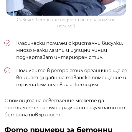
Сивият бетон ще подчертае оригиналния
полилей
Класически полилеи с кристални висулки,
много малки лампи и изящни линии
подчертават
интериорен стил
.
Полилеите в ретро стил органично ще се
впишат
дизайн на таванско помещение
и
тръгна към неговия аскетизъм.
С помощта на осветление можете да
постигнете напълно различни резултати от
бетонна повърхност.
Фото примери за бетонни