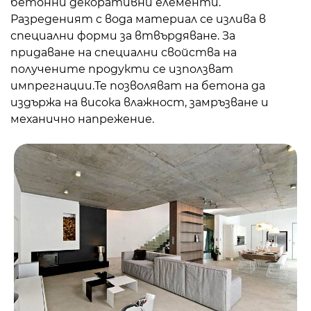
бетонни декоративни елементи.
Разреденият с вода материал се излива в
специални форми за втвърдяване. За
придаване на специални свойства на
получените продукти се използват
импрегнации.Те позволяват на бетона да
издържа на висока влажност, замръзване и
механично напрежение.