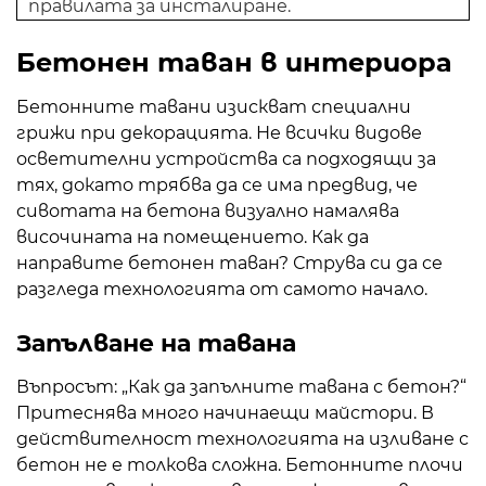
правилата за инсталиране.
Бетонен таван в интериора
Бетонните тавани изискват специални
грижи при декорацията. Не всички видове
осветителни устройства са подходящи за
тях, докато трябва да се има предвид, че
сивотата на бетона визуално намалява
височината на помещението. Как да
направите бетонен таван? Струва си да се
разгледа технологията от самото начало.
Запълване на тавана
Въпросът: „Как да запълните тавана с бетон?“
Притеснява много начинаещи майстори. В
действителност технологията на изливане с
бетон не е толкова сложна. Бетонните плочи