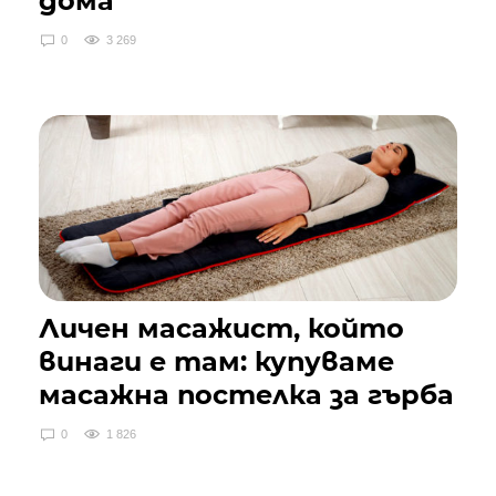
дома
0
3 269
Личен масажист, който
винаги е там: купуваме
масажна постелка за гърба
0
1 826