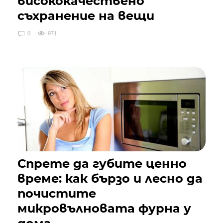
висококачествено
съхранение на вещи
0
971
Спрете да губите ценно
време: как бързо и лесно да
почистите
микровълновата фурна у