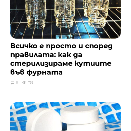
Всичко е просто и според
правилата: как да
стерилизираме кутиите
във фурната
0
759