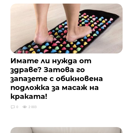
Имате ли нужда от
здраве? Затова го
запазете с обикновена
подложка за масаж на
краката!
0
2 003