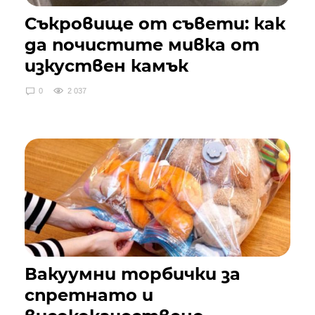
Съкровище от съвети: как
да почистите мивка от
изкуствен камък
0
2 037
Вакуумни торбички за
спретнато и