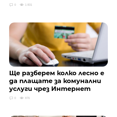
0
1 831
Ще разберем колко лесно е
да плащате за комунални
услуги чрез Интернет
0
876